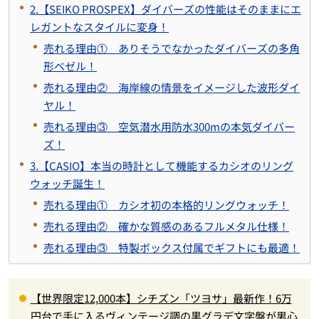
2.【SEIKO PROSPEX】ダイバーズの性能はそのままにエ
レガントなスタイルに変身！
売れる理由① ありそうでなかったダイバーズの多角
形ベゼル！
売れる理由② 海岸線の情景をイメージした波形ダイ
ヤル！
売れる理由③ 空気潜水用防水300mの本気ダイバー
ズ！
3.【CASIO】本当の時計として機能するカシオのリング
ウォッチ誕生！
売れる理由① カシオ初の本格的リングウォッチ！
売れる理由② 確かな質感のあるフルメタル仕様！
売れる理由③ 特製ボックス付属でギフトにも最適！
【世界限定12,000本】シチズン「ツヨサ」最新作！6万
円台で手に入るヴィンテージ調の黒グラデ文字盤が男心