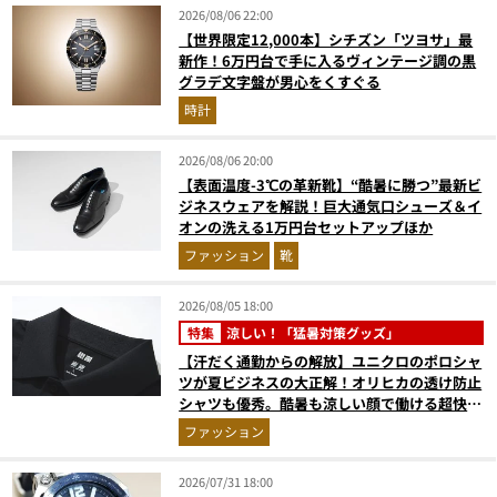
2026/08/06 22:00
【世界限定12,000本】シチズン「ツヨサ」最
新作！6万円台で手に入るヴィンテージ調の黒
グラデ文字盤が男心をくすぐる
時計
2026/08/06 20:00
【表面温度-3℃の革新靴】“酷暑に勝つ”最新ビ
ジネスウェアを解説！巨大通気口シューズ＆イ
オンの洗える1万円台セットアップほか
ファッション
靴
2026/08/05 18:00
特集
涼しい！「猛暑対策グッズ」
【汗だく通勤からの解放】ユニクロのポロシャ
ツが夏ビジネスの大正解！オリヒカの透け防止
シャツも優秀。酷暑も涼しい顔で働ける超快適
ウエアの実力
ファッション
2026/07/31 18:00