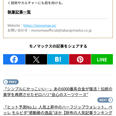
く技術やカルチャーにも目を向ける。
執筆記事一覧
Website：
https://monomax.jp/
お問い合わせ：monomaxofficial@takarajimasha.co.jp
モノマックスの記事をシェアする
LINE
P
「シンプルにかっこいい…」あの6000番系合金が復活！伝統の
美学を再燃させたゼロハリ“会心のスーツケース”
N
「ヒット予測No.1」人気上昇中のハーフジップウォレット、ペ
ッレ モルビダ“感動級の逸品”ほか【財布の人気記事ランキング