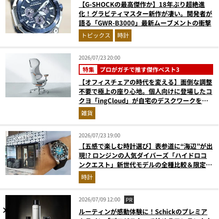
【G-SHOCKの最高傑作か】18年ぶり超絶進
化！グラビティマスター新作が凄い。開発者が
語る「GWR-B3000」最新ムーブメントの衝撃
トピックス
時計
2026/07/23 20:00
特集
プロがガチで推す傑作ベスト3
【オフィスチェアの時代を変える】面倒な調整
不要で極上の座り心地。個人向けに登場したコ
クヨ「ingCloud」が自宅のデスクワークを激
変させる3つの理由
雑貨
2026/07/23 19:00
【五感で楽しむ時計選び】表参道に“海辺”が出
現!? ロンジンの人気ダイバーズ「ハイドロコ
ンクエスト」新世代モデルの全種比較＆限定品
が揃う激アツ空間へ！
時計
2026/07/09 12:00
PR
ルーティンが感動体験に！Schickのプレミア