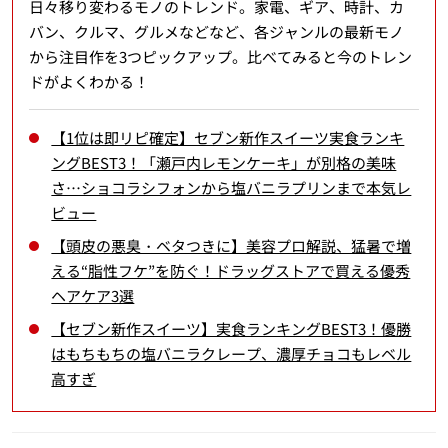
日々移り変わるモノのトレンド。家電、ギア、時計、カ
バン、クルマ、グルメなどなど、各ジャンルの最新モノ
から注目作を3つピックアップ。比べてみると今のトレン
ドがよくわかる！
【1位は即リピ確定】セブン新作スイーツ実食ランキ
ングBEST3！「瀬戸内レモンケーキ」が別格の美味
さ…ショコラシフォンから塩バニラプリンまで本気レ
ビュー
【頭皮の悪臭・ベタつきに】美容プロ解説、猛暑で増
える“脂性フケ”を防ぐ！ドラッグストアで買える優秀
ヘアケア3選
【セブン新作スイーツ】実食ランキングBEST3！優勝
はもちもちの塩バニラクレープ、濃厚チョコもレベル
高すぎ