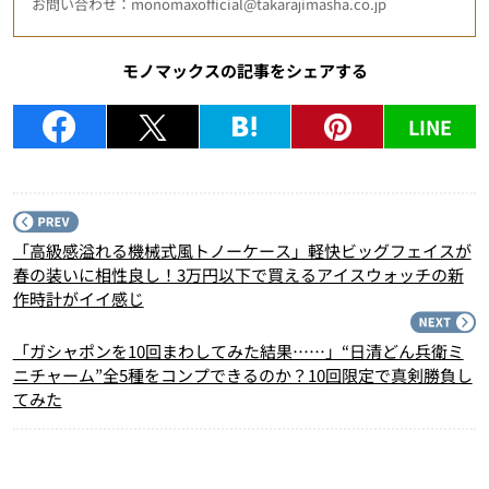
お問い合わせ：monomaxofficial@takarajimasha.co.jp
モノマックスの記事をシェアする
LINE
P
「高級感溢れる機械式風トノーケース」軽快ビッグフェイスが
春の装いに相性良し！3万円以下で買えるアイスウォッチの新
作時計がイイ感じ
N
「ガシャポンを10回まわしてみた結果……」“日清どん兵衛ミ
ニチャーム”全5種をコンプできるのか？10回限定で真剣勝負し
てみた