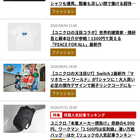
シャツも優秀。酷暑も涼しい顔で働ける超快適
ウエアの実力
ファッション
2026/08/04 15:00
【ユニクロの注目コラボ】世界的建築家・隈研
吾と藤本壮介が参戦！1500円で買える
「PEACE FOR ALL」最新作
ファッション
2026/08/01 14:00
【ユニクロの大注目UT】Switch 2最新作『マ
リオカート ワールド』がTシャツに！大人買い
必至の傑作デザインで親子リンクコーデにも最
適
ファッション
2026/07/31 19:00
特集
月間人気記事ランキング
ユニクロ「本業メーカー顔負け」奇跡の4,990
円、ワークマン「2,500円は反則級」凄い万能
バッグ…ほか【リュックの人気記事ランキング