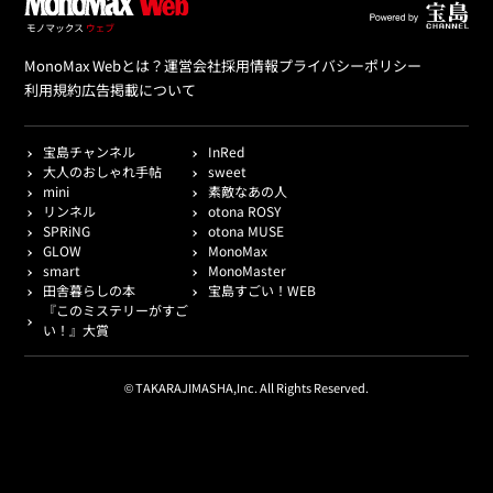
MonoMax Webとは？
運営会社
採用情報
プライバシーポリシー
利用規約
広告掲載について
宝島チャンネル
InRed
大人のおしゃれ手帖
sweet
mini
素敵なあの人
リンネル
otona ROSY
SPRiNG
otona MUSE
GLOW
MonoMax
smart
MonoMaster
田舎暮らしの本
宝島すごい！WEB
『このミステリーがすご
い！』大賞
© TAKARAJIMASHA,Inc. All Rights Reserved.