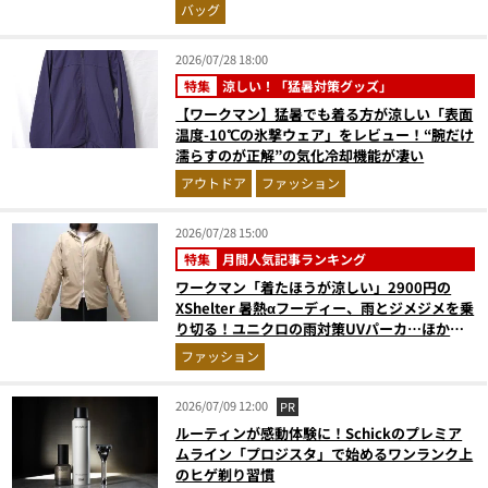
ベスト3】（2026年6月版）
バッグ
2026/07/28 18:00
特集
涼しい！「猛暑対策グッズ」
【ワークマン】猛暑でも着る方が涼しい「表面
温度-10℃の氷撃ウェア」をレビュー！“腕だけ
濡らすのが正解”の気化冷却機能が凄い
アウトドア
ファッション
2026/07/28 15:00
特集
月間人気記事ランキング
ワークマン「着たほうが涼しい」2900円の
XShelter 暑熱αフーディー、雨とジメジメを乗
り切る！ユニクロの雨対策UVパーカ…ほか
【アウターの人気記事ランキングベスト3】
ファッション
（2026年6月版）
2026/07/09 12:00
PR
ルーティンが感動体験に！Schickのプレミア
ムライン「プロジスタ」で始めるワンランク上
のヒゲ剃り習慣