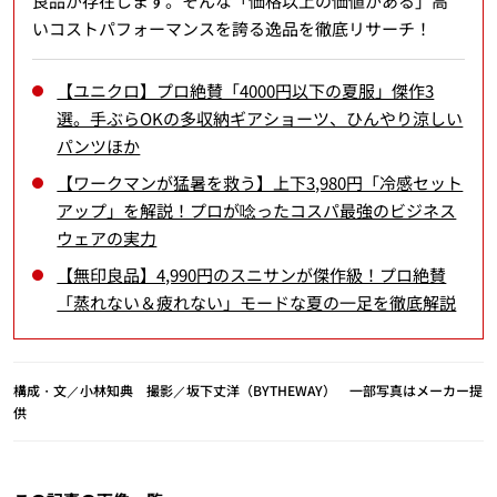
良品が存在します。そんな「価格以上の価値がある」高
いコストパフォーマンスを誇る逸品を徹底リサーチ！
【ユニクロ】プロ絶賛「4000円以下の夏服」傑作3
選。手ぶらOKの多収納ギアショーツ、ひんやり涼しい
パンツほか
【ワークマンが猛暑を救う】上下3,980円「冷感セット
アップ」を解説！プロが唸ったコスパ最強のビジネス
ウェアの実力
【無印良品】4,990円のスニサンが傑作級！プロ絶賛
「蒸れない＆疲れない」モードな夏の一足を徹底解説
構成・文／小林知典 撮影／坂下丈洋（BYTHEWAY） 一部写真はメーカー提
供