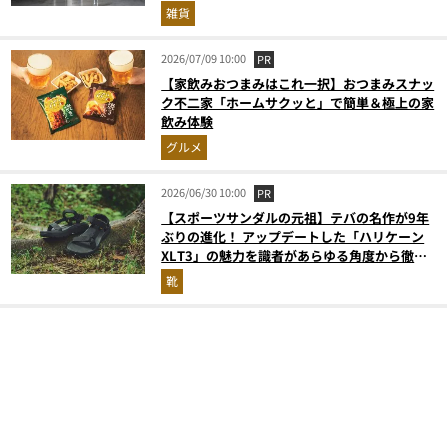
雑貨
2026/07/09 10:00
PR
【家飲みおつまみはこれ一択】おつまみスナッ
ク不二家「ホームサクッと」で簡単＆極上の家
飲み体験
グルメ
2026/06/30 10:00
PR
【スポーツサンダルの元祖】テバの名作が9年
ぶりの進化！ アップデートした「ハリケーン
XLT3」の魅力を識者があらゆる角度から徹底
解説！
靴