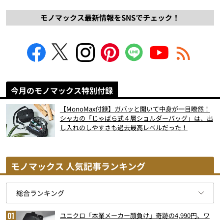
モノマックス最新情報をSNSでチェック！
今月のモノマックス特別付録
【MonoMax付録】ガバッと開いて中身が一目瞭然！
シャカの「じゃばら式４層ショルダーバッグ」は、出
し入れのしやすさも過去最高レベルだった！
モノマックス 人気記事ランキング
ユニクロ「本業メーカー顔負け」奇跡の4,990円、ワ