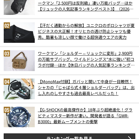
ークマン「2,500円は反則級」凄い万能バッグ…ほか
【リュックの人気記事ランキングベスト3】（2026年
6月版）
【汗だく通勤からの解放】ユニクロのポロシャツが夏
ビジネスの大正解！オリヒカの透け防止シャツも優
秀。酷暑も涼しい顔で働ける超快適ウエアの実力
ワークマン「ショルダー⇔リュックに変形」2,900円
の万能サブバッグ、ワイルドシングス“水に強い”初コ
ラボ付録…ほか【休日バッグの人気記事ランキングベ
スト3】（2026年6月版）
【MonoMax付録】ガバッと開いて中身が一目瞭然！
シャカの「じゃばら式４層ショルダーバッグ」は、出
し入れのしやすさも過去最高レベルだった！
【G-SHOCKの最高傑作か】18年ぶり超絶進化！グラ
ビティマスター新作が凄い。開発者が語る「GWR-
B3000」最新ムーブメントの衝撃
ランキング一覧を見る