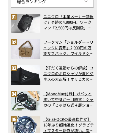
ユニクロ「本業メーカー顔負
け」奇跡の4,990円、ワーク
マン「2,500円は反則級」凄
い万能バッグ…ほか【リュッ
クの人気記事ランキングベス
ワークマン「ショルダー⇔リ
ト3】（2026年6月版）
ュックに変形」2,900円の万
能サブバッグ、ワイルドシン
グス“水に強い”初コラボ付
録…ほか【休日バッグの人気
【汗だく通勤からの解放】ユ
記事ランキングベスト3】
ニクロのポロシャツが夏ビジ
（2026年6月版）
ネスの大正解！オリヒカの透
け防止シャツも優秀。酷暑も
涼しい顔で働ける超快適ウエ
【MonoMax付録】ガバッと
アの実力
開いて中身が一目瞭然！シャ
カの「じゃばら式４層ショル
ダーバッグ」は、出し入れの
しやすさも過去最高レベルだ
【G-SHOCKの最高傑作か】
った！
18年ぶり超絶進化！グラビテ
ィマスター新作が凄い。開発