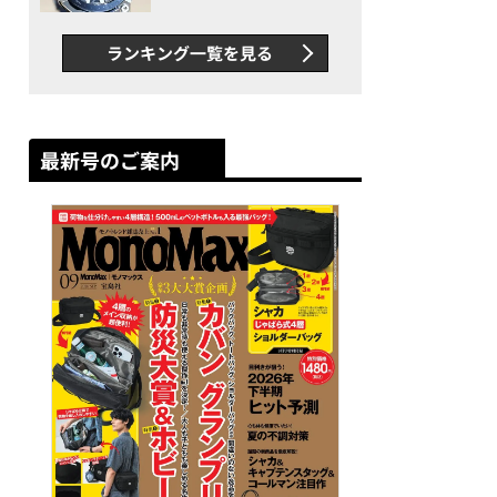
者が語る「GWR-B3000」最
新ムーブメントの衝撃
ランキング一覧を見る
最新号のご案内