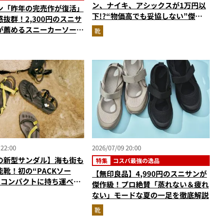
ン、ナイキ、アシックスが1万円以
ン「昨年の完売作が復活」
下!?“物価高でも妥協しない”傑作
抜群！2,300円のスニサ
シューズ3選
が薦めるスニーカーソール
靴
れるサンダル”…ほか【夏
の人気記事ランキングベス
026年6月版）
 22:00
2026/07/09 20:00
の新型サンダル】海も街も
特集
コスパ最強の逸品
靴！初の“PACKソー
【無印良品】4,990円のスニサンが
でコンパクトに持ち運べる
傑作級！プロ絶賛「蒸れない＆疲れ
EE PA」
ない」モードな夏の一足を徹底解説
靴