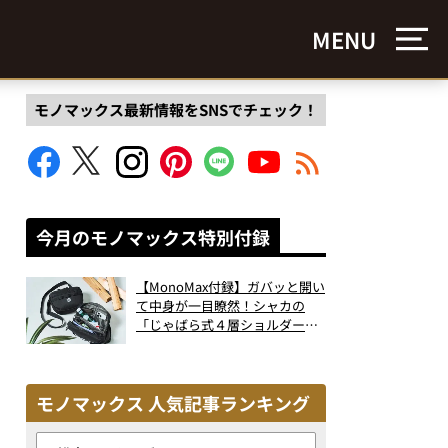
MENU
モノマックス最新情報をSNSでチェック！
今月のモノマックス特別付録
【MonoMax付録】ガバッと開い
て中身が一目瞭然！シャカの
「じゃばら式４層ショルダーバ
ッグ」は、出し入れのしやすさ
も過去最高レベルだった！
モノマックス 人気記事ランキング