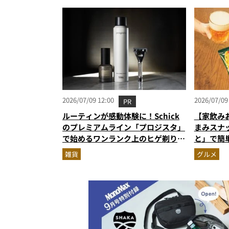
月版）
2026/07/09 12:00
2026/07/09
PR
ルーティンが感動体験に！Schick
【家飲み
のプレミアムライン「プロジスタ」
まみスナ
で始めるワンランク上のヒゲ剃り習
と」で簡
慣
雑貨
グルメ