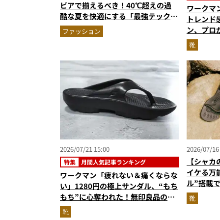
ビアで揃えるべき！40℃超えの過
ワークマ
酷な夏を快適にする「最強テックウ
トレンド感
エア」セットアップ
ン、プロ
ファッション
搭載“走
靴
シューズ
ト3】（2
2026/07/21 15:00
2026/07/16
【シャカ
特集
月間人気記事ランキング
イケる万能
ワークマン「疲れない＆痛くならな
ル”搭載
い」1280円の極上サンダル、“もち
新作「COV
もち”に心奪われた！無印良品の夏
靴
の最適解…ほか【サンダルの人気記
靴
事ランキングベスト3】（2026年6