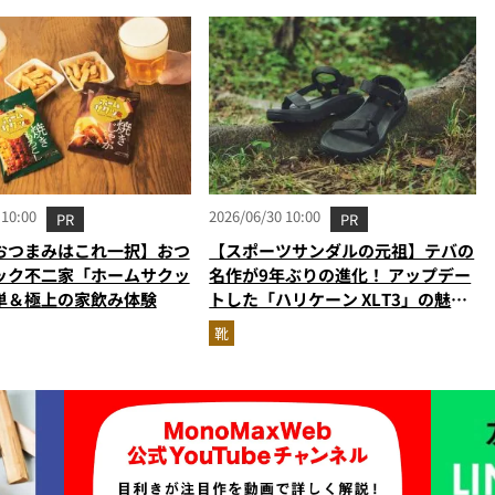
 10:00
2026/06/30 10:00
PR
PR
おつまみはこれ一択】おつ
【スポーツサンダルの元祖】テバの
ック不二家「ホームサクッ
名作が9年ぶりの進化！ アップデー
単＆極上の家飲み体験
トした「ハリケーン XLT3」の魅力
を識者があらゆる角度から徹底解
靴
説！