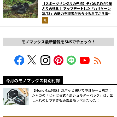
【スポーツサンダルの元祖】テバの名作が9年
ぶりの進化！ アップデートした「ハリケーン
XLT3」の魅力を識者があらゆる角度から徹底
解説！
靴
モノマックス最新情報をSNSでチェック！
今月のモノマックス特別付録
【MonoMax付録】ガバッと開いて中身が一目瞭然！
シャカの「じゃばら式４層ショルダーバッグ」は、出
し入れのしやすさも過去最高レベルだった！