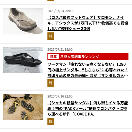
（2026年6月版）
2026/07/24 20:00
【コスパ最強フットウェア】サロモン、ナイ
キ、アシックスが1万円以下!?“物価高でも妥協
しない”傑作シューズ3選
靴
2026/07/21 15:00
特集
月間人気記事ランキング
ワークマン「疲れない＆痛くならない」1280
円の極上サンダル、“もちもち”に心奪われた！
無印良品の夏の最適解…ほか【サンダルの人気
記事ランキングベスト3】（2026年6月版）
靴
2026/07/16 22:00
【シャカの新型サンダル】海も街もイケる万能
靴！初の“PACKソール”搭載でコンパクトに持
ち運べる新作「COVEE PA」
靴