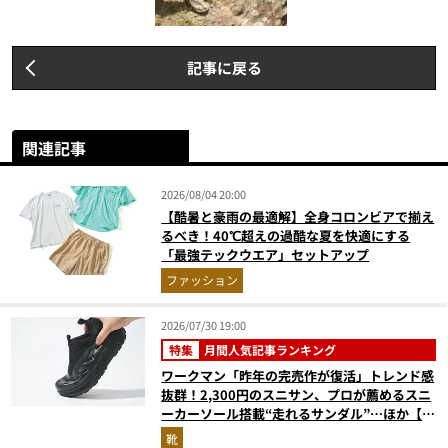
記事に戻る
関連記事
2026/08/04 20:00
【酷暑と豪雨の最適解】全身コロンビアで揃え
るべき！40℃超えの過酷な夏を快適にする
「最強テックウエア」セットアップ
ファッション
2026/07/30 19:00
特集
月間人気記事ランキング
ワークマン「昨年の完売作が復活」トレンド感
抜群！2,300円のスニサン、プロが薦めるスニ
ーカーソール搭載“走れるサンダル”…ほか【夏
シューズの人気記事ランキングベスト3】
靴