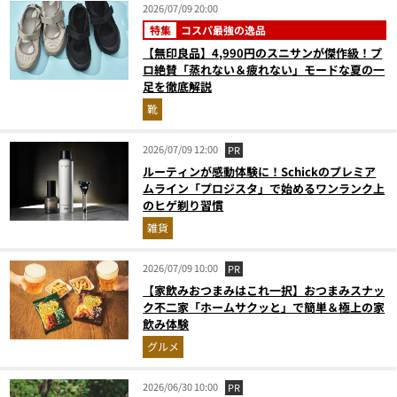
2026/07/09 20:00
特集
コスパ最強の逸品
【無印良品】4,990円のスニサンが傑作級！プ
ロ絶賛「蒸れない＆疲れない」モードな夏の一
足を徹底解説
靴
2026/07/09 12:00
PR
ルーティンが感動体験に！Schickのプレミア
ムライン「プロジスタ」で始めるワンランク上
のヒゲ剃り習慣
雑貨
2026/07/09 10:00
PR
【家飲みおつまみはこれ一択】おつまみスナッ
ク不二家「ホームサクッと」で簡単＆極上の家
飲み体験
グルメ
2026/06/30 10:00
PR