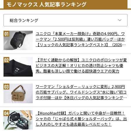
モノマックス 人気記事ランキング
ユニクロ「本業メーカー顔負け」奇跡の4,990円、ワ
ークマン「2,500円は反則級」凄い万能バッグ…ほか
【リュックの人気記事ランキングベスト3】（2026年
6月版）
【汗だく通勤からの解放】ユニクロのポロシャツが夏
ビジネスの大正解！オリヒカの透け防止シャツも優
秀。酷暑も涼しい顔で働ける超快適ウエアの実力
ワークマン「ショルダー⇔リュックに変形」2,900円
の万能サブバッグ、ワイルドシングス“水に強い”初コ
ラボ付録…ほか【休日バッグの人気記事ランキングベ
スト3】（2026年6月版）
【MonoMax付録】ガバッと開いて中身が一目瞭然！
シャカの「じゃばら式４層ショルダーバッグ」は、出
し入れのしやすさも過去最高レベルだった！