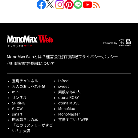
MonoMax Webとは？
運営会社
採用情報
プライバシーポリシー
利用規約
広告掲載について
宝島チャンネル
InRed
大人のおしゃれ手帖
sweet
mini
素敵なあの人
リンネル
otona ROSY
SPRiNG
otona MUSE
GLOW
MonoMax
smart
MonoMaster
田舎暮らしの本
宝島すごい！WEB
『このミステリーがすご
い！』大賞