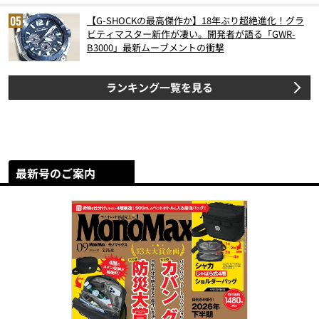
【G-SHOCKの最高傑作か】18年ぶり超絶進化！グラ
ビティマスター新作が凄い。開発者が語る「GWR-
B3000」最新ムーブメントの衝撃
ランキング一覧を見る
最新号のご案内