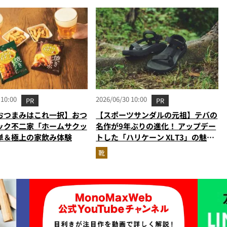
 10:00
2026/06/30 10:00
PR
PR
おつまみはこれ一択】おつ
【スポーツサンダルの元祖】テバの
ック不二家「ホームサクッ
名作が9年ぶりの進化！ アップデー
単＆極上の家飲み体験
トした「ハリケーン XLT3」の魅力
を識者があらゆる角度から徹底解
靴
説！