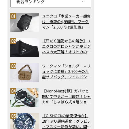
ユニクロ「本業メーカー顔負
け」奇跡の4,990円、ワーク
マン「2,500円は反則級」凄
い万能バッグ…ほか【リュッ
クの人気記事ランキングベス
【汗だく通勤からの解放】ユ
ト3】（2026年6月版）
ニクロのポロシャツが夏ビジ
ネスの大正解！オリヒカの透
け防止シャツも優秀。酷暑も
涼しい顔で働ける超快適ウエ
ワークマン「ショルダー⇔リ
アの実力
ュックに変形」2,900円の万
能サブバッグ、ワイルドシン
グス“水に強い”初コラボ付
録…ほか【休日バッグの人気
【MonoMax付録】ガバッと
記事ランキングベスト3】
開いて中身が一目瞭然！シャ
（2026年6月版）
カの「じゃばら式４層ショル
ダーバッグ」は、出し入れの
しやすさも過去最高レベルだ
【G-SHOCKの最高傑作か】
った！
18年ぶり超絶進化！グラビテ
ィマスター新作が凄い。開発