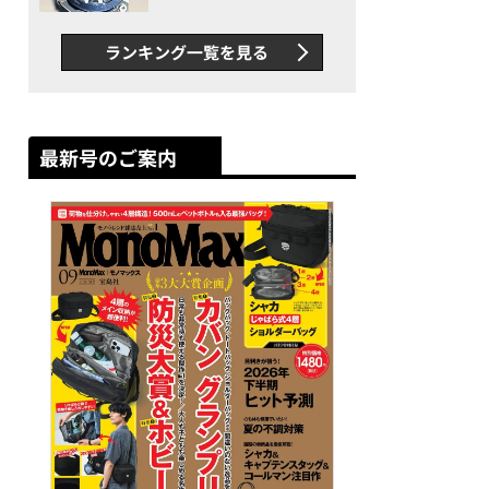
者が語る「GWR-B3000」最
新ムーブメントの衝撃
ランキング一覧を見る
最新号のご案内