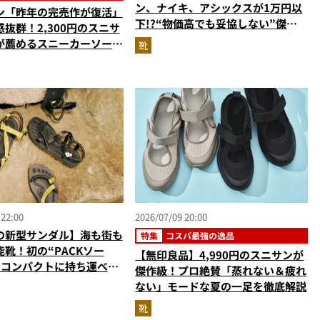
ン、ナイキ、アシックスが1万円以
ン「昨年の完売作が復活」
下!?“物価高でも妥協しない”傑作
抜群！2,300円のスニサ
シューズ3選
が薦めるスニーカーソール
靴
れるサンダル”…ほか【夏
の人気記事ランキングベス
026年6月版）
 22:00
2026/07/09 20:00
の新型サンダル】海も街も
特集
コスパ最強の逸品
靴！初の“PACKソー
【無印良品】4,990円のスニサンが
でコンパクトに持ち運べる
傑作級！プロ絶賛「蒸れない＆疲れ
EE PA」
ない」モードな夏の一足を徹底解説
靴