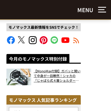
MENU
モノマックス最新情報をSNSでチェック！
今月のモノマックス特別付録
【MonoMax付録】ガバッと開い
て中身が一目瞭然！シャカの
「じゃばら式４層ショルダーバ
ッグ」は、出し入れのしやすさ
も過去最高レベルだった！
モノマックス 人気記事ランキング