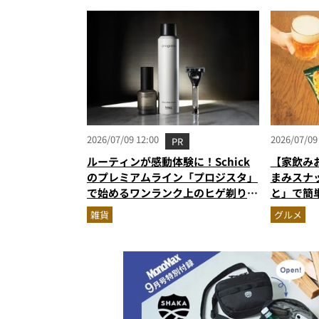
月版）
2026/07/09 12:00
2026/07/09
PR
ルーティンが感動体験に！Schick
【家飲み
のプレミアムライン「プロジスタ」
まみスナ
で始めるワンランク上のヒゲ剃り習
と」で簡
慣
雑貨
グルメ