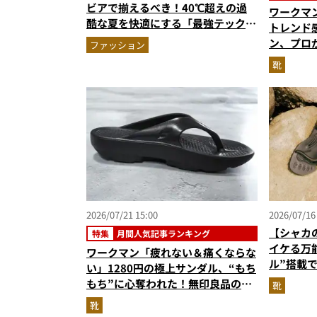
ビアで揃えるべき！40℃超えの過
ワークマ
酷な夏を快適にする「最強テックウ
トレンド感
エア」セットアップ
ン、プロ
ファッション
搭載“走
靴
シューズ
ト3】（2
2026/07/21 15:00
2026/07/16
【シャカ
特集
月間人気記事ランキング
イケる万能
ワークマン「疲れない＆痛くならな
ル”搭載
い」1280円の極上サンダル、“もち
新作「COV
もち”に心奪われた！無印良品の夏
靴
の最適解…ほか【サンダルの人気記
靴
事ランキングベスト3】（2026年6