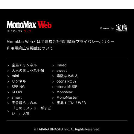
MonoMax Webとは？
運営会社
採用情報
プライバシーポリシー
利用規約
広告掲載について
宝島チャンネル
InRed
大人のおしゃれ手帖
sweet
mini
素敵なあの人
リンネル
otona ROSY
SPRiNG
otona MUSE
GLOW
MonoMax
smart
MonoMaster
田舎暮らしの本
宝島すごい！WEB
『このミステリーがすご
い！』大賞
© TAKARAJIMASHA,Inc. All Rights Reserved.