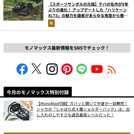
【スポーツサンダルの元祖】テバの名作が9年
ぶりの進化！ アップデートした「ハリケーン
XLT3」の魅力を識者があらゆる角度から徹底
解説！
靴
モノマックス最新情報をSNSでチェック！
今月のモノマックス特別付録
【MonoMax付録】ガバッと開いて中身が一目瞭然！
シャカの「じゃばら式４層ショルダーバッグ」は、出
し入れのしやすさも過去最高レベルだった！