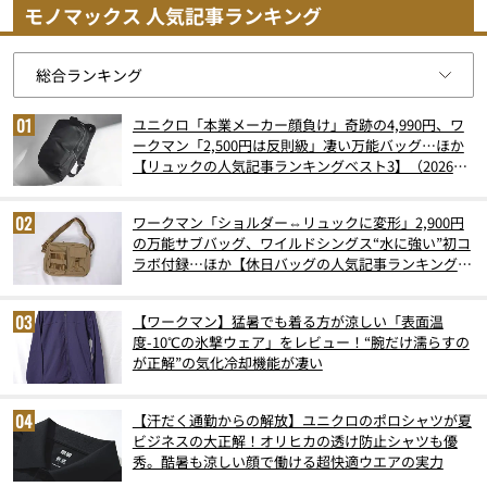
モノマックス 人気記事ランキング
ユニクロ「本業メーカー顔負け」奇跡の4,990円、ワ
ークマン「2,500円は反則級」凄い万能バッグ…ほか
【リュックの人気記事ランキングベスト3】（2026年
6月版）
ワークマン「ショルダー⇔リュックに変形」2,900円
の万能サブバッグ、ワイルドシングス“水に強い”初コ
ラボ付録…ほか【休日バッグの人気記事ランキングベ
スト3】（2026年6月版）
【ワークマン】猛暑でも着る方が涼しい「表面温
度-10℃の氷撃ウェア」をレビュー！“腕だけ濡らすの
が正解”の気化冷却機能が凄い
【汗だく通勤からの解放】ユニクロのポロシャツが夏
ビジネスの大正解！オリヒカの透け防止シャツも優
秀。酷暑も涼しい顔で働ける超快適ウエアの実力