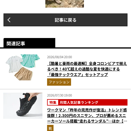
記事に戻る
関連記事
2026/08/04 20:00
【酷暑と豪雨の最適解】全身コロンビアで揃え
るべき！40℃超えの過酷な夏を快適にする
「最強テックウエア」セットアップ
ファッション
2026/07/30 19:00
特集
月間人気記事ランキング
ワークマン「昨年の完売作が復活」トレンド感
抜群！2,300円のスニサン、プロが薦めるスニ
ーカーソール搭載“走れるサンダル”…ほか【夏
シューズの人気記事ランキングベスト3】
靴