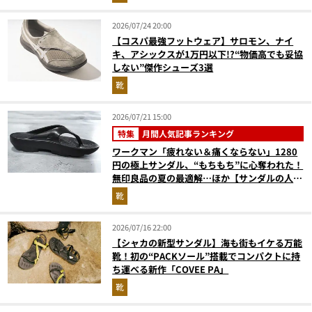
（2026年6月版）
2026/07/24 20:00
【コスパ最強フットウェア】サロモン、ナイ
キ、アシックスが1万円以下!?“物価高でも妥協
しない”傑作シューズ3選
靴
2026/07/21 15:00
特集
月間人気記事ランキング
ワークマン「疲れない＆痛くならない」1280
円の極上サンダル、“もちもち”に心奪われた！
無印良品の夏の最適解…ほか【サンダルの人気
記事ランキングベスト3】（2026年6月版）
靴
2026/07/16 22:00
【シャカの新型サンダル】海も街もイケる万能
靴！初の“PACKソール”搭載でコンパクトに持
ち運べる新作「COVEE PA」
靴