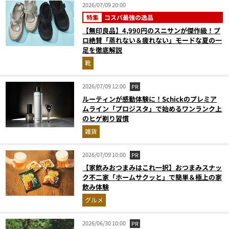
2026/07/09 20:00
特集
コスパ最強の逸品
【無印良品】4,990円のスニサンが傑作級！プ
ロ絶賛「蒸れない＆疲れない」モードな夏の一
足を徹底解説
靴
2026/07/09 12:00
PR
ルーティンが感動体験に！Schickのプレミア
ムライン「プロジスタ」で始めるワンランク上
のヒゲ剃り習慣
雑貨
2026/07/09 10:00
PR
【家飲みおつまみはこれ一択】おつまみスナッ
ク不二家「ホームサクッと」で簡単＆極上の家
飲み体験
グルメ
2026/06/30 10:00
PR