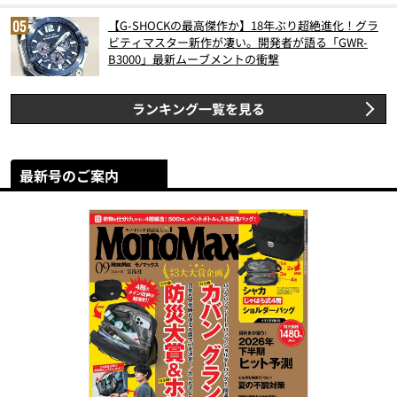
【G-SHOCKの最高傑作か】18年ぶり超絶進化！グラ
ビティマスター新作が凄い。開発者が語る「GWR-
B3000」最新ムーブメントの衝撃
ランキング一覧を見る
最新号のご案内