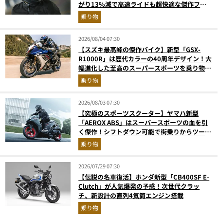
がり13%減で高速ライドも超快適な傑作フル
フェイス
乗り物
2026/08/04 07:30
【スズキ最高峰の傑作バイク】新型「GSX-
R1000R」は歴代カラーの40周年デザイン！大
幅進化した至高のスーパースポーツを乗り物ラ
イターが解説
乗り物
2026/08/03 07:30
【究極のスポーツスクーター】ヤマハ新型
「AEROX ABS」はスーパースポーツの血を引
く傑作！シフトダウン可能で街乗りからツーリ
ングまで最強
乗り物
2026/07/29 07:30
【伝説の名車復活】ホンダ新型「CB400SF E-
Clutch」が人気爆発の予感！次世代クラッ
チ、新設計の直列4気筒エンジン搭載
乗り物