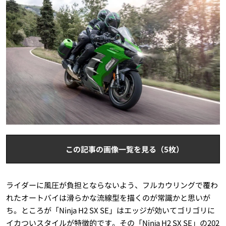
この記事の画像一覧を見る（5枚）
ライダーに風圧が負担とならないよう、フルカウリングで覆わ
れたオートバイは滑らかな流線型を描くのが常識かと思いが
ち。ところが「
Ninja H2 SX SE
」はエッジが効いてゴリゴリに
イカついスタイルが特徴的です。その「
Ninja H2 SX SE
」の
202