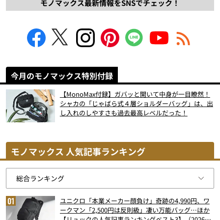
モノマックス最新情報をSNSでチェック！
今月のモノマックス特別付録
【MonoMax付録】ガバッと開いて中身が一目瞭然！
シャカの「じゃばら式４層ショルダーバッグ」は、出
し入れのしやすさも過去最高レベルだった！
モノマックス 人気記事ランキング
ユニクロ「本業メーカー顔負け」奇跡の4,990円、ワ
ークマン「2,500円は反則級」凄い万能バッグ…ほか
【リュックの人気記事ランキングベスト3】（2026年