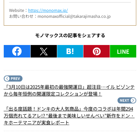
Website：
https://monomax.jp/
お問い合わせ：monomaxofficial@takarajimasha.co.jp
モノマックスの記事をシェアする
LINE
P
「3月10日は2025年最初の最強開運日」超注目…イル ビゾンテ
から毎年恒例の開運限定コレクションが登場！
N
「出る度話題！ドンキの大人気商品」今度のコラボは年間294
万個売れてるアレ!? “最後まで美味しいせんべい”新作をドン・
キホーテマニアが実食レポート