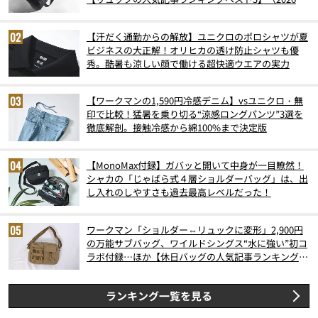
6月版）
【汗だく通勤からの解放】ユニクロのポロシャツが夏
ビジネスの大正解！オリヒカの透け防止シャツも優
秀。酷暑も涼しい顔で働ける超快適ウエアの実力
【ワークマンの1,590円冷感デニム】vsユニクロ・無
印で比較！猛暑を乗り切る“涼感ロングパンツ”3選を
徹底解剖。接触冷感から綿100%まで決定版
【MonoMax付録】ガバッと開いて中身が一目瞭然！
シャカの「じゃばら式４層ショルダーバッグ」は、出
し入れのしやすさも過去最高レベルだった！
ワークマン「ショルダー⇔リュックに変形」2,900円
の万能サブバッグ、ワイルドシングス“水に強い”初コ
ラボ付録…ほか【休日バッグの人気記事ランキングベ
スト3】（2026年6月版）
ランキング一覧を見る