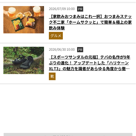
2026/07/09 10:00
PR
【家飲みおつまみはこれ一択】おつまみスナッ
ク不二家「ホームサクッと」で簡単＆極上の家
飲み体験
グルメ
2026/06/30 10:00
PR
【スポーツサンダルの元祖】テバの名作が9年
ぶりの進化！ アップデートした「ハリケーン
XLT3」の魅力を識者があらゆる角度から徹底
解説！
靴