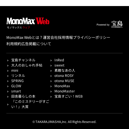
MonoMax Webとは？
運営会社
採用情報
プライバシーポリシー
利用規約
広告掲載について
宝島チャンネル
InRed
大人のおしゃれ手帖
sweet
mini
素敵なあの人
リンネル
otona ROSY
SPRiNG
otona MUSE
GLOW
MonoMax
smart
MonoMaster
田舎暮らしの本
宝島すごい！WEB
『このミステリーがすご
い！』大賞
© TAKARAJIMASHA,Inc. All Rights Reserved.