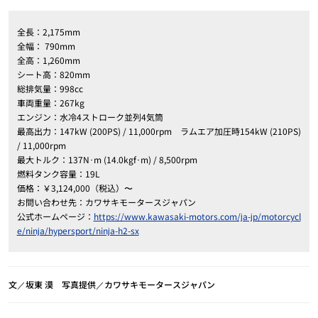
全長：2,175mm
全幅： 790mm
全高：1,260mm
シート高：820mm
総排気量：998cc
車両重量：267kg
エンジン：水冷4ストローク並列4気筒
最高出力：147kW (200PS) / 11,000rpm ラムエア加圧時154kW (210PS)
/ 11,000rpm
最大トルク：137N･m (14.0kgf･m) / 8,500rpm
燃料タンク容量：19L
価格：￥3,124,000（税込）〜
お問い合わせ先：カワサキモータースジャパン
公式ホームページ：
https://www.kawasaki-motors.com/ja-jp/motorcycl
e/ninja/hypersport/ninja-h2-sx
文／坂東 漠 写真提供／カワサキモータースジャパン