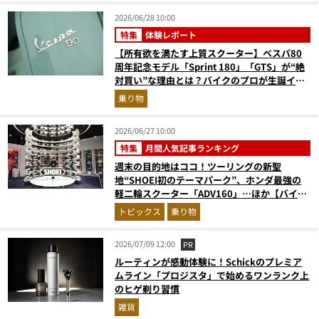
2026/06/28 10:00
特集
体験レポート
【所有欲を満たす上質スクーター】ベスパ80
周年記念モデル「Sprint 180」「GTS」が“絶
対買い”な理由とは？バイクのプロが生誕イベ
ントから実車レビュー！
乗り物
2026/06/27 10:00
特集
月間人気記事ランキング
週末の目的地はココ！ツーリングの新聖
地“SHOEI初のテーマパーク”、ホンダ最強の
軽二輪スクーター「ADV160」…ほか【バイク
の人気記事ランキングベスト3】（2026年5月
トピックス
乗り物
版）
2026/07/09 12:00
PR
ルーティンが感動体験に！Schickのプレミア
ムライン「プロジスタ」で始めるワンランク上
のヒゲ剃り習慣
雑貨