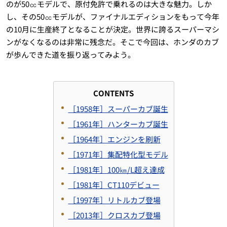
のが50㏄モデルで、原付免許で乗れるのは大きな魅力。しか
し、その50㏄モデルが、ファイナルエディションをもって今年
の10月に生産終了となることが決定。世界に誇るスーパーマシ
ンがなくなるのは非常に残念だ。そこで今回は、ホンダのカブ
が歩んできた道を振り返ってみよう。
CONTENTS
［1958年］スーパーカブ誕生
［1961年］ハンターカブ誕生
［1964年］エンジンを刷新
［1971年］集配特化型モデル
［1981年］100㎞/L超え達成
［1981年］CT110デビュー
［1997年］リトルカブ登場
［2013年］クロスカブ登場