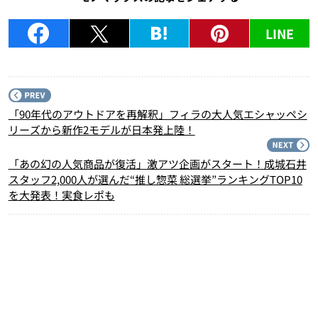
LINE
P
「90年代のアウトドアを再解釈」フィラの大人気エシャッペシ
リーズから新作2モデルが日本発上陸！
N
「あの幻の人気商品が復活」激アツ企画がスタート！成城石井
スタッフ2,000人が選んだ“推し惣菜 総選挙”ランキングTOP10
を大発表！実食レポも