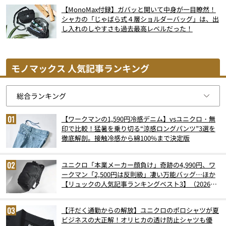
【MonoMax付録】ガバッと開いて中身が一目瞭然！
シャカの「じゃばら式４層ショルダーバッグ」は、出
し入れのしやすさも過去最高レベルだった！
モノマックス 人気記事ランキング
【ワークマンの1,590円冷感デニム】vsユニクロ・無
印で比較！猛暑を乗り切る“涼感ロングパンツ”3選を
徹底解剖。接触冷感から綿100%まで決定版
ユニクロ「本業メーカー顔負け」奇跡の4,990円、ワ
ークマン「2,500円は反則級」凄い万能バッグ…ほか
【リュックの人気記事ランキングベスト3】（2026年
6月版）
【汗だく通勤からの解放】ユニクロのポロシャツが夏
ビジネスの大正解！オリヒカの透け防止シャツも優