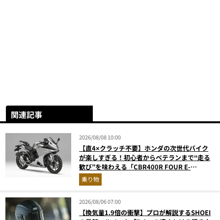
関連記事
2026/08/08 10:00
【直4×クラッチ不要】ホンダの次世代バイク
が楽しすぎる！初心者からベテランまで“走る
歓び”を味わえる「CBR400R FOUR E-
Clutch」を徹底解説
乗り物
2026/08/06 07:00
【換気量1.9倍の衝撃】プロが解説するSHOEI