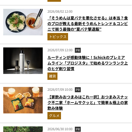
2026/08/02 12:00
「そうめんは夏バテを悪化させる」は本当？食
のプロが教える最新そうめんトレンド＆コンビ
ニで揃う最強の“夏バテ撃退飯”
トピックス
2026/07/09 12:00
PR
ルーティンが感動体験に！Schickのプレミア
ムライン「プロジスタ」で始めるワンランク上
のヒゲ剃り習慣
雑貨
2026/07/09 10:00
PR
【家飲みおつまみはこれ一択】おつまみスナッ
ク不二家「ホームサクッと」で簡単＆極上の家
飲み体験
グルメ
2026/06/30 10:00
PR