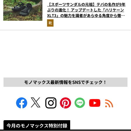
【スポーツサンダルの元祖】テバの名作が9年
ぶりの進化！ アップデートした「ハリケーン
XLT3」の魅力を識者があらゆる角度から徹底
解説！
靴
モノマックス最新情報をSNSでチェック！
今月のモノマックス特別付録