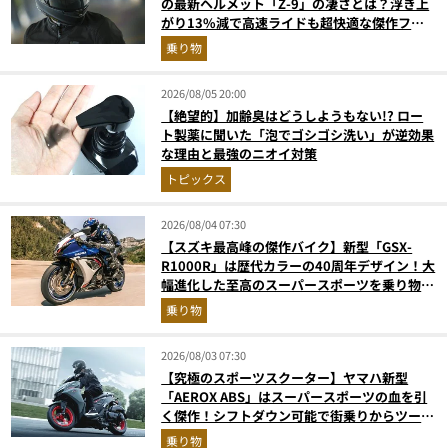
の最新ヘルメット「Z-9」の凄さとは？浮き上
がり13%減で高速ライドも超快適な傑作フル
フェイス
乗り物
2026/08/05 20:00
【絶望的】加齢臭はどうしようもない!? ロー
ト製薬に聞いた「泡でゴシゴシ洗い」が逆効果
な理由と最強のニオイ対策
トピックス
2026/08/04 07:30
【スズキ最高峰の傑作バイク】新型「GSX-
R1000R」は歴代カラーの40周年デザイン！大
幅進化した至高のスーパースポーツを乗り物ラ
イターが解説
乗り物
2026/08/03 07:30
【究極のスポーツスクーター】ヤマハ新型
「AEROX ABS」はスーパースポーツの血を引
く傑作！シフトダウン可能で街乗りからツーリ
ングまで最強
乗り物