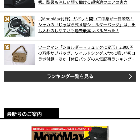
秀。酷暑も涼しい顔で働ける超快適ウエアの実力
【MonoMax付録】ガバッと開いて中身が一目瞭然！
シャカの「じゃばら式４層ショルダーバッグ」は、出
し入れのしやすさも過去最高レベルだった！
ワークマン「ショルダー⇔リュックに変形」2,900円
の万能サブバッグ、ワイルドシングス“水に強い”初コ
ラボ付録…ほか【休日バッグの人気記事ランキングベ
スト3】（2026年6月版）
ランキング一覧を見る
最新号のご案内