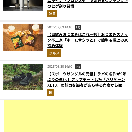
ムライン「プロジスタ」で始めるワンランク上
のヒゲ剃り習慣
雑貨
2026/07/09 10:00
PR
【家飲みおつまみはこれ一択】おつまみスナッ
ク不二家「ホームサクッと」で簡単＆極上の家
飲み体験
グルメ
2026/06/30 10:00
PR
【スポーツサンダルの元祖】テバの名作が9年
ぶりの進化！ アップデートした「ハリケーン
XLT3」の魅力を識者があらゆる角度から徹底
解説！
靴