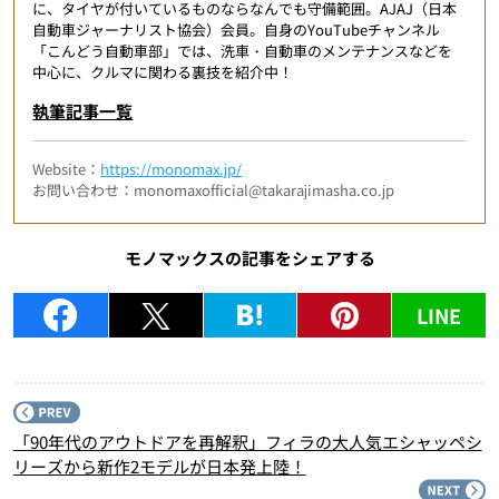
に、タイヤが付いているものならなんでも守備範囲。AJAJ（日本
自動車ジャーナリスト協会）会員。自身のYouTubeチャンネル
「こんどう自動車部」では、洗車・自動車のメンテナンスなどを
中心に、クルマに関わる裏技を紹介中！
執筆記事一覧
Website：
https://monomax.jp/
お問い合わせ：monomaxofficial@takarajimasha.co.jp
モノマックスの記事をシェアする
LINE
P
「90年代のアウトドアを再解釈」フィラの大人気エシャッペシ
リーズから新作2モデルが日本発上陸！
N