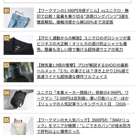
【ワークマンの1,590円冷感デニム】vsユニクロ・無
印で比較！猛暑を乗り切る“涼感ロングパンツ”3選を
徹底解剖。接触冷感から綿100%まで決定版
【汗だく通勤からの解放】ユニクロのポロシャツが夏
ビジネスの大正解！オリヒカの透け防止シャツも優
秀。酷暑も涼しい顔で働ける超快適ウエアの実力
【換気量1.9倍の衝撃】プロが解説するSHOEIの最新
ヘルメット「Z-9」の凄さとは？浮き上がり13%減で
高速ライドも超快適な傑作フルフェイス
ユニクロ「本業メーカー顔負け」奇跡の4,990円、ワ
ークマン「2,500円は反則級」凄い万能バッグ…ほか
【リュックの人気記事ランキングベスト3】（2026年
6月版）
【ワークマンの大人気バッグ】3500円の「3WAYリュ
ック」をマニアが絶賛！“しごできカバン”が撥水防汚
で評判以上に優秀だった