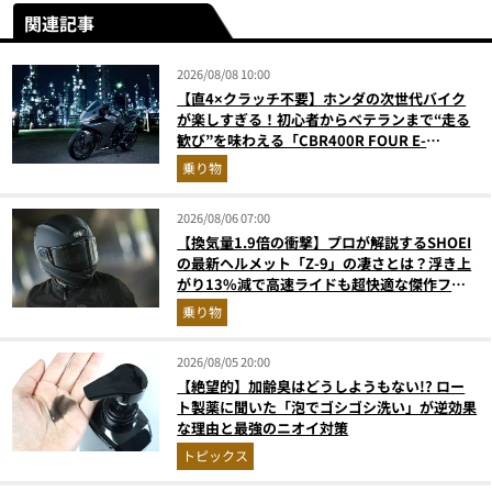
関連記事
2026/08/08 10:00
【直4×クラッチ不要】ホンダの次世代バイク
が楽しすぎる！初心者からベテランまで“走る
歓び”を味わえる「CBR400R FOUR E-
Clutch」を徹底解説
乗り物
2026/08/06 07:00
【換気量1.9倍の衝撃】プロが解説するSHOEI
の最新ヘルメット「Z-9」の凄さとは？浮き上
がり13%減で高速ライドも超快適な傑作フル
フェイス
乗り物
2026/08/05 20:00
【絶望的】加齢臭はどうしようもない!? ロー
ト製薬に聞いた「泡でゴシゴシ洗い」が逆効果
な理由と最強のニオイ対策
トピックス