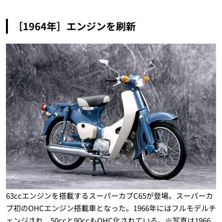
［1964年］エンジンを刷新
63ccエンジンを搭載するスーパーカブC65が登場。スーパーカ
ブ初のOHCエンジン搭載車となった。1966年にはフルモデルチ
ェンジされ、50ccと90ccもOHC化されている。※写真は1966