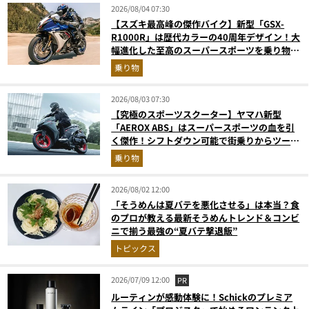
2026/08/04 07:30
【スズキ最高峰の傑作バイク】新型「GSX-
R1000R」は歴代カラーの40周年デザイン！大
幅進化した至高のスーパースポーツを乗り物ラ
イターが解説
乗り物
2026/08/03 07:30
【究極のスポーツスクーター】ヤマハ新型
「AEROX ABS」はスーパースポーツの血を引
く傑作！シフトダウン可能で街乗りからツーリ
ングまで最強
乗り物
2026/08/02 12:00
「そうめんは夏バテを悪化させる」は本当？食
のプロが教える最新そうめんトレンド＆コンビ
ニで揃う最強の“夏バテ撃退飯”
トピックス
2026/07/09 12:00
PR
ルーティンが感動体験に！Schickのプレミア