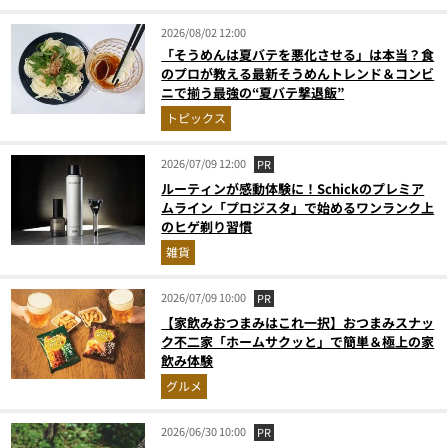
2026/08/02 12:00
「そうめんは夏バテを悪化させる」は本当？食
のプロが教える最新そうめんトレンド＆コンビ
ニで揃う最強の“夏バテ撃退飯”
トピックス
2026/07/09 12:00
PR
ルーティンが感動体験に！Schickのプレミア
ムライン「プロジスタ」で始めるワンランク上
のヒゲ剃り習慣
雑貨
2026/07/09 10:00
PR
【家飲みおつまみはこれ一択】おつまみスナッ
ク不二家「ホームサクッと」で簡単＆極上の家
飲み体験
グルメ
2026/06/30 10:00
PR