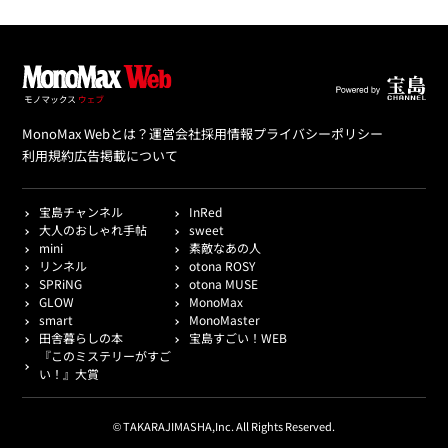
MonoMax Webとは？
運営会社
採用情報
プライバシーポリシー
利用規約
広告掲載について
宝島チャンネル
InRed
大人のおしゃれ手帖
sweet
mini
素敵なあの人
リンネル
otona ROSY
SPRiNG
otona MUSE
GLOW
MonoMax
smart
MonoMaster
田舎暮らしの本
宝島すごい！WEB
『このミステリーがすご
い！』大賞
© TAKARAJIMASHA,Inc. All Rights Reserved.