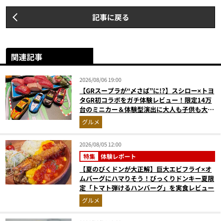
記事に戻る
関連記事
2026/08/06 19:00
【GRスープラが“〆さば”に!?】スシロー×トヨ
タGR初コラボをガチ体験レビュー！限定14万
台のミニカー＆体験型演出に大人も子供も大興
奮間違いなし
グルメ
2026/08/05 12:00
特集
体験レポート
【夏のびくドンが大正解】巨大エビフライ×オ
ムバーグにハマりそう！びっくりドンキー夏限
定「トマト弾けるハンバーグ」を実食レビュー
グルメ