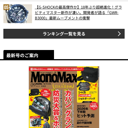
【G-SHOCKの最高傑作か】18年ぶり超絶進化！グラ
ビティマスター新作が凄い。開発者が語る「GWR-
B3000」最新ムーブメントの衝撃
ランキング一覧を見る
最新号のご案内