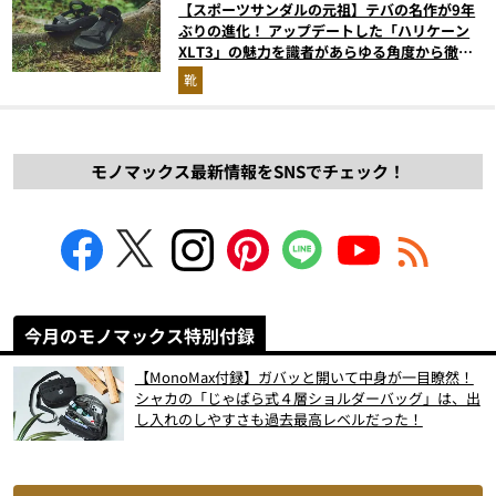
【スポーツサンダルの元祖】テバの名作が9年
ぶりの進化！ アップデートした「ハリケーン
XLT3」の魅力を識者があらゆる角度から徹底
解説！
靴
モノマックス最新情報をSNSでチェック！
今月のモノマックス特別付録
【MonoMax付録】ガバッと開いて中身が一目瞭然！
シャカの「じゃばら式４層ショルダーバッグ」は、出
し入れのしやすさも過去最高レベルだった！