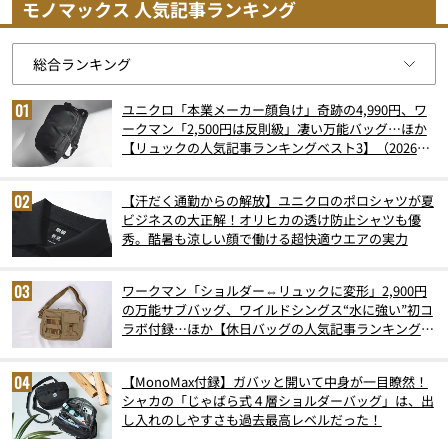
モノマックス 人気記事ランキング
ユニクロ「本業メーカー顔負け」奇跡の4,990円、ワ
ークマン「2,500円は反則級」凄い万能バッグ…ほか
【リュックの人気記事ランキングベスト3】（2026年
6月版）
【汗だく通勤からの解放】ユニクロのポロシャツが夏
ビジネスの大正解！オリヒカの透け防止シャツも優
秀。酷暑も涼しい顔で働ける超快適ウエアの実力
ワークマン「ショルダー⇔リュックに変形」2,900円
の万能サブバッグ、ワイルドシングス“水に強い”初コ
ラボ付録…ほか【休日バッグの人気記事ランキングベ
スト3】（2026年6月版）
【MonoMax付録】ガバッと開いて中身が一目瞭然！
シャカの「じゃばら式４層ショルダーバッグ」は、出
し入れのしやすさも過去最高レベルだった！