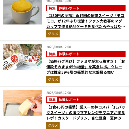
2026/08/04 19:00
特集
体験レポート
【130円の至福】永谷園の伝説スイーツ「モコ
モコ」が12年ぶり復活！ファン大歓喜のマグ
カップで作る絶品ケーキを食べたらやっぱり最
高にウマかった
グルメ
2026/08/04 12:00
特集
体験レポート
【価格バグ再び】ファミマが太っ腹すぎ！「お
値段そのまま45%増量」を実食レポ。クレー
プは推定59%増の衝撃的な大盤振る舞い
グルメ
2026/08/03 12:00
特集
体験レポート
【1食45円の衝撃】業スーの神コスパ「1Lパッ
クスイーツ」の激ウマアレンジをマニアが実食
レポ！カスタードプリン、杏仁豆腐…夏休みの
おやつに最強すぎた
グルメ