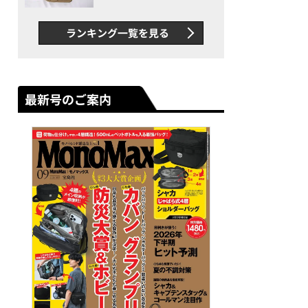
グス“水に強い”初コラボ付
録…ほか【休日バッグの人気
ランキング一覧を見る
記事ランキングベスト3】
（2026年6月版）
最新号のご案内