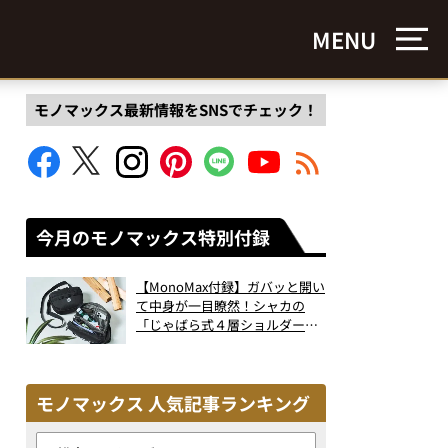
MENU
モノマックス最新情報をSNSでチェック！
今月のモノマックス特別付録
【MonoMax付録】ガバッと開い
て中身が一目瞭然！シャカの
「じゃばら式４層ショルダーバ
ッグ」は、出し入れのしやすさ
も過去最高レベルだった！
モノマックス 人気記事ランキング