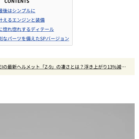
CONTENTS
最後はシンプルに
叶えるエンジンと装備
に惚れ惚れするディテール
別なパーツを備えたSPバージョン
EIの最新ヘルメット「Z-9」の凄さとは？浮き上がり13%減で