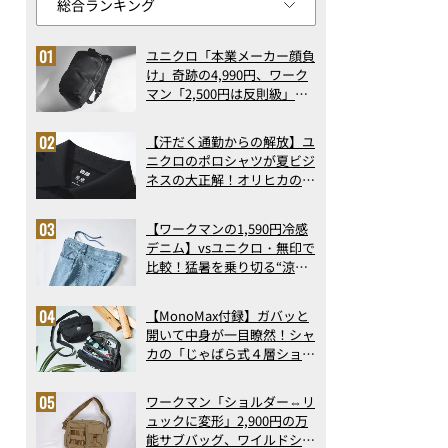
ユニクロ「本業メーカー顔負
け」奇跡の4,990円、ワーク
マン「2,500円は反則級」凄
い万能バッグ…ほか【リュッ
クの人気記事ランキングベス
【汗だく通勤からの解放】ユ
ト3】（2026年6月版）
ニクロのポロシャツが夏ビジ
ネスの大正解！オリヒカの透
け防止シャツも優秀。酷暑も
涼しい顔で働ける超快適ウエ
【ワークマンの1,590円冷感
アの実力
デニム】vsユニクロ・無印で
比較！猛暑を乗り切る“涼感
ロングパンツ”3選を徹底解
剖。接触冷感から綿100%ま
【MonoMax付録】ガバッと
で決定版
開いて中身が一目瞭然！シャ
カの「じゃばら式４層ショル
ダーバッグ」は、出し入れの
しやすさも過去最高レベルだ
ワークマン「ショルダー⇔リ
った！
ュックに変形」2,900円の万
能サブバッグ、ワイルドシン