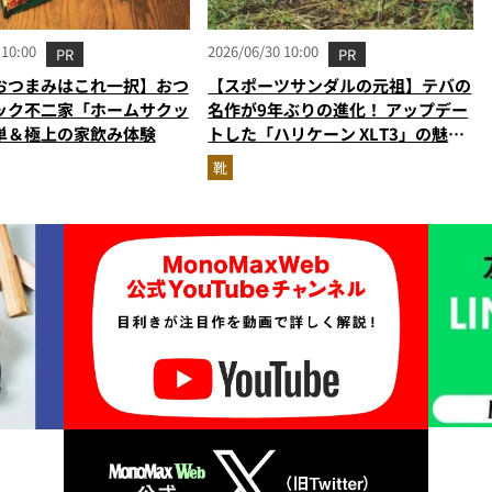
 10:00
2026/06/30 10:00
PR
PR
おつまみはこれ一択】おつ
【スポーツサンダルの元祖】テバの
ック不二家「ホームサクッ
名作が9年ぶりの進化！ アップデー
単＆極上の家飲み体験
トした「ハリケーン XLT3」の魅力
を識者があらゆる角度から徹底解
靴
説！