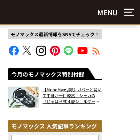
MENU
モノマックス最新情報をSNSでチェック！
今月のモノマックス特別付録
【MonoMax付録】ガバッと開い
て中身が一目瞭然！シャカの
「じゃばら式４層ショルダーバ
ッグ」は、出し入れのしやすさ
も過去最高レベルだった！
モノマックス 人気記事ランキング