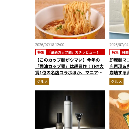
2026/07/18 12:00
2026/07/04
特集
「最新カップ麺」ガチレビュー！
特集
月間
【このカップ麺がウマい】今年の
即席麺マ
「醤油カップ麺」は超豊作！TRY大
店再現＆
賞1位の名店コラボほか、マニア激
崩壊する
推しの3杯を徹底レビュー
【カップ
グルメ
グルメ
スト3】（