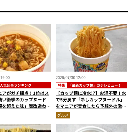
 19:00
2026/07/30 12:00
人気記事ランキング
特集
「最新カップ麺」ガチレビュー！
ニアがガチ採点！1位はス
【カップ麺に冷水!?】お湯不要！水
凄い衝撃のカップヌード
で5分戻す「冷しカップヌードル」
解を超えた味」魔改造わか
をマニアが実食したら予想外の激ウ
ン…ほか【カップ麺の人気
マ新体験だった
グルメ
ングベスト3】（2026年