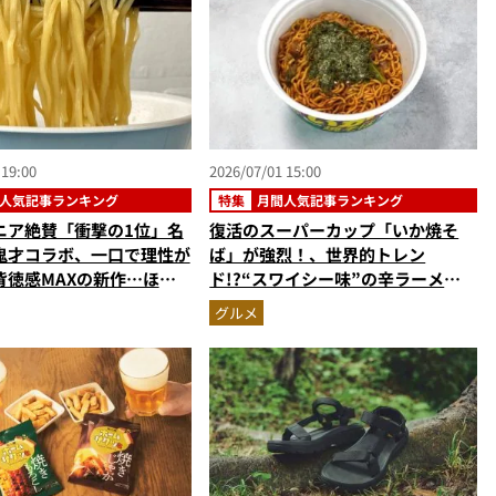
 19:00
2026/07/01 15:00
人気記事ランキング
特集
月間人気記事ランキング
ニア絶賛「衝撃の1位」名
復活のスーパーカップ「いか焼そ
鬼才コラボ、一口で理性が
ば」が強烈！、世界的トレン
背徳感MAXの新作…ほか
ド!?“スワイシー味”の辛ラーメ
麺の人気記事ランキングベ
ン…ほか【カップ焼きそばの人気記
グルメ
2026年5月版）
事ランキングベスト3】（2026年5
月版）