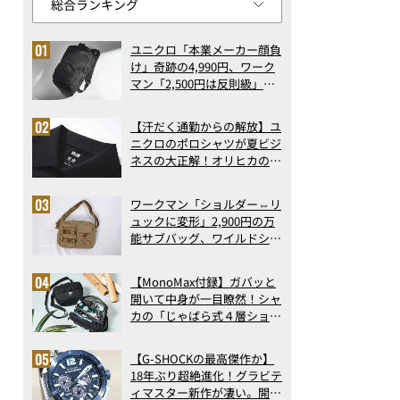
ユニクロ「本業メーカー顔負
け」奇跡の4,990円、ワーク
マン「2,500円は反則級」凄
い万能バッグ…ほか【リュッ
クの人気記事ランキングベス
【汗だく通勤からの解放】ユ
ト3】（2026年6月版）
ニクロのポロシャツが夏ビジ
ネスの大正解！オリヒカの透
け防止シャツも優秀。酷暑も
涼しい顔で働ける超快適ウエ
ワークマン「ショルダー⇔リ
アの実力
ュックに変形」2,900円の万
能サブバッグ、ワイルドシン
グス“水に強い”初コラボ付
録…ほか【休日バッグの人気
【MonoMax付録】ガバッと
記事ランキングベスト3】
開いて中身が一目瞭然！シャ
（2026年6月版）
カの「じゃばら式４層ショル
ダーバッグ」は、出し入れの
しやすさも過去最高レベルだ
【G-SHOCKの最高傑作か】
った！
18年ぶり超絶進化！グラビテ
ィマスター新作が凄い。開発