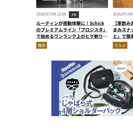
2026/07/09 12:00
2026/07/09
PR
ルーティンが感動体験に！Schick
【家飲み
のプレミアムライン「プロジスタ」
まみスナ
で始めるワンランク上のヒゲ剃り習
と」で簡
慣
雑貨
グルメ