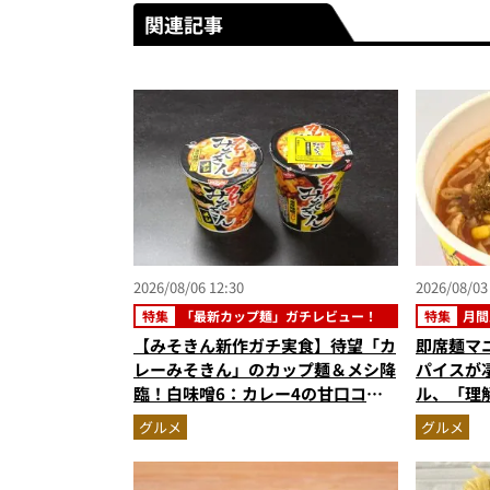
関連記事
2026/08/06 12:30
2026/08/03
特集
「最新カップ麺」ガチレビュー！
特集
月間
【みそきん新作ガチ実食】待望「カ
即席麺マ
レーみそきん」のカップ麺＆メシ降
パイスが
臨！白味噌6：カレー4の甘口コク
ル、「理
旨スープ＆ゴロッと大ぶりポテトに
めラーメ
グルメ
グルメ
歓喜
記事ランキ
6月版）