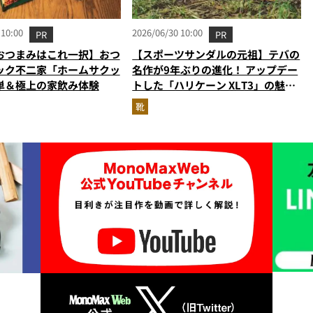
 10:00
2026/06/30 10:00
PR
PR
おつまみはこれ一択】おつ
【スポーツサンダルの元祖】テバの
ック不二家「ホームサクッ
名作が9年ぶりの進化！ アップデー
単＆極上の家飲み体験
トした「ハリケーン XLT3」の魅力
を識者があらゆる角度から徹底解
靴
説！