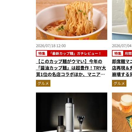
2026/07/18 12:00
2026/07/04
特集
「最新カップ麺」ガチレビュー！
特集
月間
【このカップ麺がウマい】今年の
即席麺マ
「醤油カップ麺」は超豊作！TRY大
店再現＆
賞1位の名店コラボほか、マニア激
崩壊する
推しの3杯を徹底レビュー
【カップ
グルメ
グルメ
スト3】（