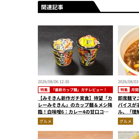
関連記事
2026/08/06 12:30
2026/08/03
特集
「最新カップ麺」ガチレビュー！
特集
月間
【みそきん新作ガチ実食】待望「カ
即席麺マ
レーみそきん」のカップ麺＆メシ降
パイスが
臨！白味噌6：カレー4の甘口コク
ル、「理
旨スープ＆ゴロッと大ぶりポテトに
めラーメ
グルメ
グルメ
歓喜
記事ランキ
6月版）