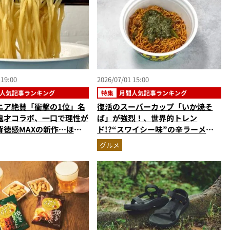
 19:00
2026/07/01 15:00
人気記事ランキング
特集
月間人気記事ランキング
ニア絶賛「衝撃の1位」名
復活のスーパーカップ「いか焼そ
鬼才コラボ、一口で理性が
ば」が強烈！、世界的トレン
背徳感MAXの新作…ほか
ド!?“スワイシー味”の辛ラーメ
麺の人気記事ランキングベ
ン…ほか【カップ焼きそばの人気記
グルメ
2026年5月版）
事ランキングベスト3】（2026年5
月版）