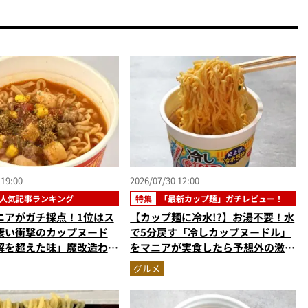
 19:00
2026/07/30 12:00
人気記事ランキング
特集
「最新カップ麺」ガチレビュー！
ニアがガチ採点！1位はス
【カップ麺に冷水!?】お湯不要！水
凄い衝撃のカップヌード
で5分戻す「冷しカップヌードル」
解を超えた味」魔改造わか
をマニアが実食したら予想外の激ウ
ン…ほか【カップ麺の人気
マ新体験だった
グルメ
ングベスト3】（2026年