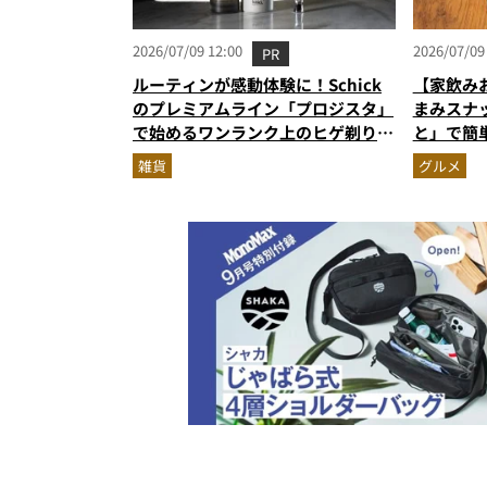
2026/07/09 12:00
2026/07/09
PR
ルーティンが感動体験に！Schick
【家飲み
のプレミアムライン「プロジスタ」
まみスナ
で始めるワンランク上のヒゲ剃り習
と」で簡
慣
雑貨
グルメ