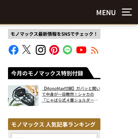
MENU
モノマックス最新情報をSNSでチェック！
今月のモノマックス特別付録
【MonoMax付録】ガバッと開い
て中身が一目瞭然！シャカの
「じゃばら式４層ショルダーバ
ッグ」は、出し入れのしやすさ
も過去最高レベルだった！
モノマックス 人気記事ランキング