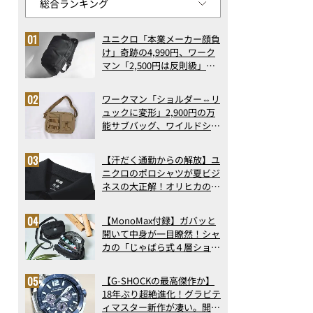
ユニクロ「本業メーカー顔負
け」奇跡の4,990円、ワーク
マン「2,500円は反則級」凄
い万能バッグ…ほか【リュッ
クの人気記事ランキングベス
ワークマン「ショルダー⇔リ
ト3】（2026年6月版）
ュックに変形」2,900円の万
能サブバッグ、ワイルドシン
グス“水に強い”初コラボ付
録…ほか【休日バッグの人気
【汗だく通勤からの解放】ユ
記事ランキングベスト3】
ニクロのポロシャツが夏ビジ
（2026年6月版）
ネスの大正解！オリヒカの透
け防止シャツも優秀。酷暑も
涼しい顔で働ける超快適ウエ
【MonoMax付録】ガバッと
アの実力
開いて中身が一目瞭然！シャ
カの「じゃばら式４層ショル
ダーバッグ」は、出し入れの
しやすさも過去最高レベルだ
【G-SHOCKの最高傑作か】
った！
18年ぶり超絶進化！グラビテ
ィマスター新作が凄い。開発