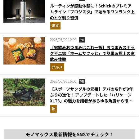
ルーティンが感動体験に！Schickのプレミア
ムライン「プロジスタ」で始めるワンランク上
のヒゲ剃り習慣
雑貨
2026/07/09 10:00
PR
【家飲みおつまみはこれ一択】おつまみスナッ
ク不二家「ホームサクッと」で簡単＆極上の家
飲み体験
グルメ
2026/06/30 10:00
PR
【スポーツサンダルの元祖】テバの名作が9年
ぶりの進化！ アップデートした「ハリケーン
XLT3」の魅力を識者があらゆる角度から徹底
解説！
靴
モノマックス最新情報をSNSでチェック！