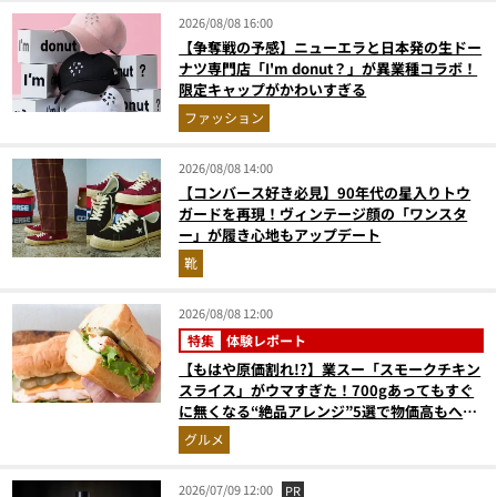
2026/08/08 16:00
【争奪戦の予感】ニューエラと日本発の生ドー
ナツ専門店「I'm donut？」が異業種コラボ！
限定キャップがかわいすぎる
ファッション
2026/08/08 14:00
【コンバース好き必見】90年代の星入りトウ
ガードを再現！ヴィンテージ顔の「ワンスタ
ー」が履き心地もアップデート
靴
2026/08/08 12:00
特集
体験レポート
【もはや原価割れ!?】業スー「スモークチキン
スライス」がウマすぎた！700gあってもすぐ
に無くなる“絶品アレンジ”5選で物価高もへっ
ちゃら
グルメ
2026/07/09 12:00
PR