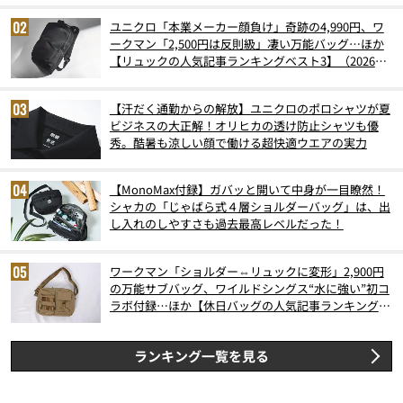
ユニクロ「本業メーカー顔負け」奇跡の4,990円、ワ
ークマン「2,500円は反則級」凄い万能バッグ…ほか
【リュックの人気記事ランキングベスト3】（2026年
6月版）
【汗だく通勤からの解放】ユニクロのポロシャツが夏
ビジネスの大正解！オリヒカの透け防止シャツも優
秀。酷暑も涼しい顔で働ける超快適ウエアの実力
【MonoMax付録】ガバッと開いて中身が一目瞭然！
シャカの「じゃばら式４層ショルダーバッグ」は、出
し入れのしやすさも過去最高レベルだった！
ワークマン「ショルダー⇔リュックに変形」2,900円
の万能サブバッグ、ワイルドシングス“水に強い”初コ
ラボ付録…ほか【休日バッグの人気記事ランキングベ
スト3】（2026年6月版）
ランキング一覧を見る