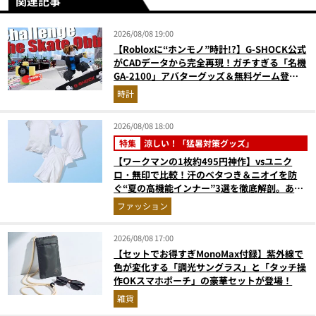
関連記事
2026/08/08 19:00
【Robloxに“ホンモノ”時計!?】G-SHOCK公式
がCADデータから完全再現！ガチすぎる「名機
GA-2100」アバターグッズ＆無料ゲーム登場
が見逃せない
時計
2026/08/08 18:00
特集
涼しい！「猛暑対策グッズ」
【ワークマンの1枚約495円神作】vsユニク
ロ・無印で比較！汗のベタつき＆ニオイを防
ぐ“夏の高機能インナー”3選を徹底解剖。あな
たに最適な1着は？
ファッション
2026/08/08 17:00
【セットでお得すぎMonoMax付録】紫外線で
色が変化する「調光サングラス」と「タッチ操
作OKスマホポーチ」の豪華セットが登場！
雑貨