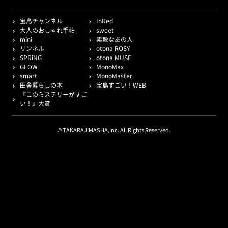
宝島チャンネル
InRed
大人のおしゃれ手帖
sweet
mini
素敵なあの人
リンネル
otona ROSY
SPRiNG
otona MUSE
GLOW
MonoMax
smart
MonoMaster
田舎暮らしの本
宝島すごい！WEB
『このミステリーがすご
い！』大賞
© TAKARAJIMASHA,Inc. All Rights Reserved.