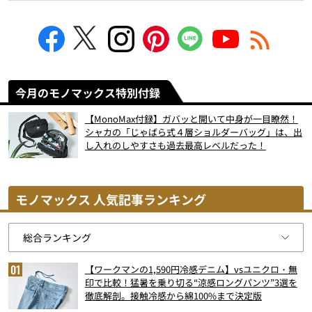
今月のモノマックス特別付録
【MonoMax付録】ガバッと開いて中身が一目瞭然！
シャカの「じゃばら式４層ショルダーバッグ」は、出
し入れのしやすさも過去最高レベルだった！
モノマックス 人気記事ランキング
【ワークマンの1,590円冷感デニム】vsユニクロ・無
印で比較！猛暑を乗り切る“涼感ロングパンツ”3選を
徹底解剖。接触冷感から綿100%まで決定版