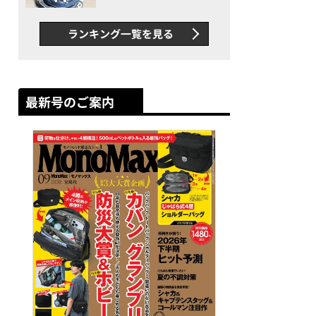
者が語る「GWR-B3000」最
新ムーブメントの衝撃
ランキング一覧を見る
最新号のご案内