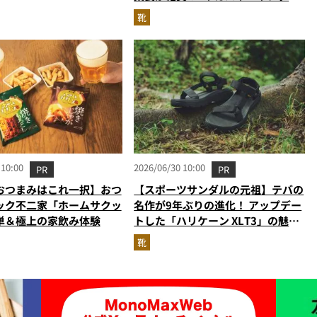
なし
級に快適”な3Dプリントスニーカー
靴
『コレ買いです』Vol.173
 10:00
2026/06/30 10:00
PR
PR
おつまみはこれ一択】おつ
【スポーツサンダルの元祖】テバの
ック不二家「ホームサクッ
名作が9年ぶりの進化！ アップデー
単＆極上の家飲み体験
トした「ハリケーン XLT3」の魅力
を識者があらゆる角度から徹底解
靴
説！