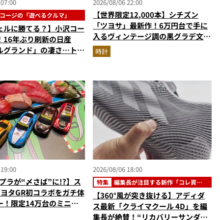
 07:00
2026/08/06 22:00
【世界限定12,000本】シチズン
コージの「遊べるクルマ」
「ツヨサ」最新作！6万円台で手に
ェルに勝てる？】小沢コー
入るヴィンテージ調の黒グラデ文字
！16年ぶり刷新の日産
盤が男心をくすぐる
ルグランド」の凄さ…トル
時計
m超の第3世代e-POWER＆
高きデザインを徹底チェッ
 19:00
2026/08/06 18:00
プラが“〆さば”に!?】ス
特集
編集長が注目する新作「コレ買い
です」
トヨタGR初コラボをガチ体
【360°風が突き抜ける】アディダ
ー！限定14万台のミニカ
ス最新「クライマクール 4D」を編
型演出に大人も子供も大興
集長が絶賛！“リカバリーサンダル