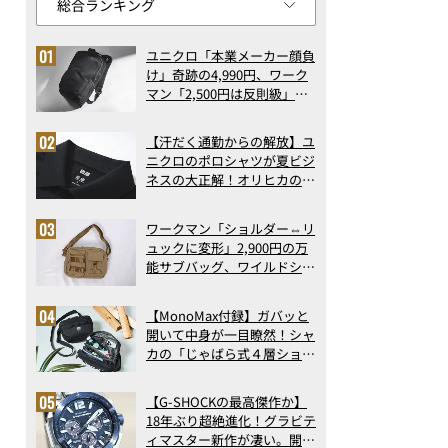
ユニクロ「本業メーカー顔負
け」奇跡の4,990円、ワーク
マン「2,500円は反則級」凄
い万能バッグ…ほか【リュッ
クの人気記事ランキングベス
【汗だく通勤からの解放】ユ
ト3】（2026年6月版）
ニクロのポロシャツが夏ビジ
ネスの大正解！オリヒカの透
け防止シャツも優秀。酷暑も
涼しい顔で働ける超快適ウエ
ワークマン「ショルダー⇔リ
アの実力
ュックに変形」2,900円の万
能サブバッグ、ワイルドシン
グス“水に強い”初コラボ付
録…ほか【休日バッグの人気
【MonoMax付録】ガバッと
記事ランキングベスト3】
開いて中身が一目瞭然！シャ
（2026年6月版）
カの「じゃばら式４層ショル
ダーバッグ」は、出し入れの
しやすさも過去最高レベルだ
【G-SHOCKの最高傑作か】
った！
18年ぶり超絶進化！グラビテ
ィマスター新作が凄い。開発