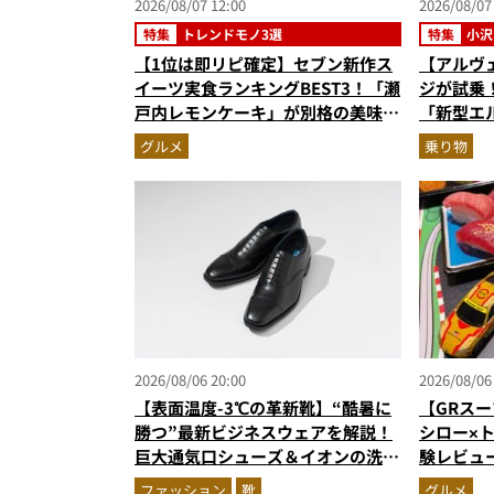
2026/08/07 12:00
2026/08/07
特集
トレンドモノ3選
特集
小沢
【1位は即リピ確定】セブン新作ス
【アルヴ
イーツ実食ランキングBEST3！「瀬
ジが試乗
戸内レモンケーキ」が別格の美味
「新型エ
さ…ショコラシフォンから塩バニラ
ク500N
グルメ
乗り物
プリンまで本気レビュー
和の格調
ク
2026/08/06 20:00
2026/08/06
【表面温度-3℃の革新靴】“酷暑に
【GRスー
勝つ”最新ビジネスウェアを解説！
シロー×
巨大通気口シューズ＆イオンの洗え
験レビュ
る1万円台セットアップほか
ー＆体験
ファッション
靴
グルメ