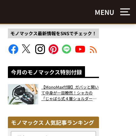
MENU
モノマックス最新情報をSNSでチェック！
今月のモノマックス特別付録
【MonoMax付録】ガバッと開い
て中身が一目瞭然！シャカの
「じゃばら式４層ショルダーバ
ッグ」は、出し入れのしやすさ
も過去最高レベルだった！
モノマックス 人気記事ランキング