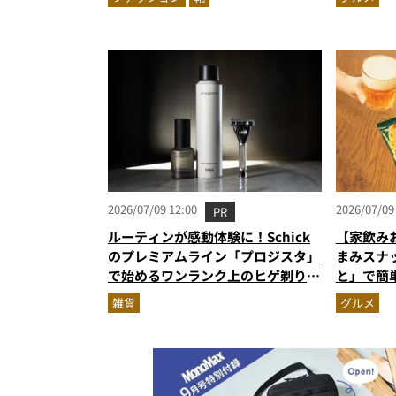
奮間違い
2026/07/09 12:00
2026/07/09
PR
ルーティンが感動体験に！Schick
【家飲み
のプレミアムライン「プロジスタ」
まみスナ
で始めるワンランク上のヒゲ剃り習
と」で簡
慣
雑貨
グルメ