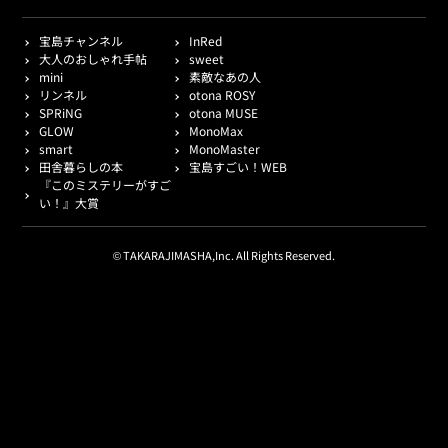
宝島チャンネル
InRed
大人のおしゃれ手帖
sweet
mini
素敵なあの人
リンネル
otona ROSY
SPRiNG
otona MUSE
GLOW
MonoMax
smart
MonoMaster
田舎暮らしの本
宝島すごい！WEB
『このミステリーがすご
い！』大賞
© TAKARAJIMASHA,Inc. All Rights Reserved.