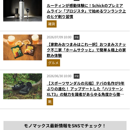
ルーティンが感動体験に！Schickのプレミア
ムライン「プロジスタ」で始めるワンランク上
のヒゲ剃り習慣
雑貨
2026/07/09 10:00
PR
【家飲みおつまみはこれ一択】おつまみスナッ
ク不二家「ホームサクッと」で簡単＆極上の家
飲み体験
グルメ
2026/06/30 10:00
PR
【スポーツサンダルの元祖】テバの名作が9年
ぶりの進化！ アップデートした「ハリケーン
XLT3」の魅力を識者があらゆる角度から徹底
解説！
靴
モノマックス最新情報をSNSでチェック！