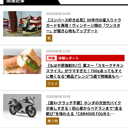
関連記事
2026/08/08 14:00
【コンバース好き必見】90年代の星入りトウ
ガードを再現！ヴィンテージ顔の「ワンスタ
ー」が履き心地もアップデート
靴
2026/08/08 12:00
特集
体験レポート
【もはや原価割れ!?】業スー「スモークチキン
スライス」がウマすぎた！700gあってもすぐ
に無くなる“絶品アレンジ”5選で物価高もへっ
ちゃら
グルメ
2026/08/08 10:00
【直4×クラッチ不要】ホンダの次世代バイク
が楽しすぎる！初心者からベテランまで“走る
歓び”を味わえる「CBR400R FOUR E-
Clutch」を徹底解説
乗り物