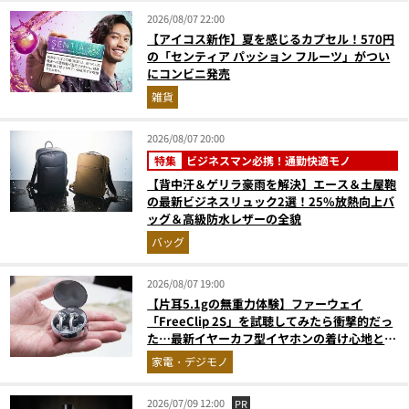
2026/08/07 22:00
【アイコス新作】夏を感じるカプセル！570円
の「センティア パッション フルーツ」がつい
にコンビニ発売
雑貨
2026/08/07 20:00
特集
ビジネスマン必携！通勤快適モノ
【背中汗＆ゲリラ豪雨を解決】エース＆土屋鞄
の最新ビジネスリュック2選！25%放熱向上バ
ッグ＆高級防水レザーの全貌
バッグ
2026/08/07 19:00
【片耳5.1gの無重力体験】ファーウェイ
「FreeClip 2S」を試聴してみたら衝撃的だっ
た…最新イヤーカフ型イヤホンの着け心地とAI
技術に感動
家電・デジモノ
2026/07/09 12:00
PR