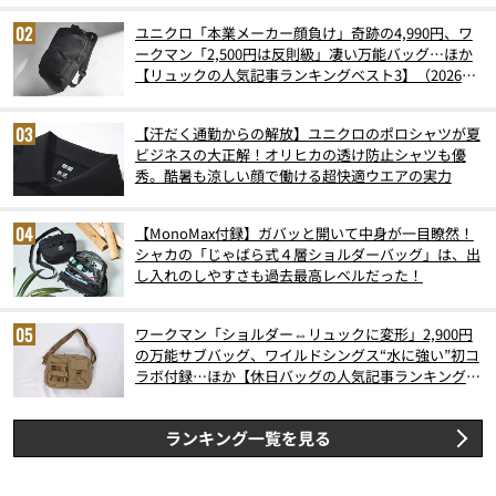
ユニクロ「本業メーカー顔負け」奇跡の4,990円、ワ
ークマン「2,500円は反則級」凄い万能バッグ…ほか
【リュックの人気記事ランキングベスト3】（2026年
6月版）
【汗だく通勤からの解放】ユニクロのポロシャツが夏
ビジネスの大正解！オリヒカの透け防止シャツも優
秀。酷暑も涼しい顔で働ける超快適ウエアの実力
【MonoMax付録】ガバッと開いて中身が一目瞭然！
シャカの「じゃばら式４層ショルダーバッグ」は、出
し入れのしやすさも過去最高レベルだった！
ワークマン「ショルダー⇔リュックに変形」2,900円
の万能サブバッグ、ワイルドシングス“水に強い”初コ
ラボ付録…ほか【休日バッグの人気記事ランキングベ
スト3】（2026年6月版）
ランキング一覧を見る