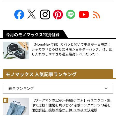
今月のモノマックス特別付録
【MonoMax付録】ガバッと開いて中身が一目瞭然！
シャカの「じゃばら式４層ショルダーバッグ」は、出
し入れのしやすさも過去最高レベルだった！
モノマックス 人気記事ランキング
【ワークマンの1,590円冷感デニム】vsユニクロ・無
印で比較！猛暑を乗り切る“涼感ロングパンツ”3選を
徹底解剖。接触冷感から綿100%まで決定版