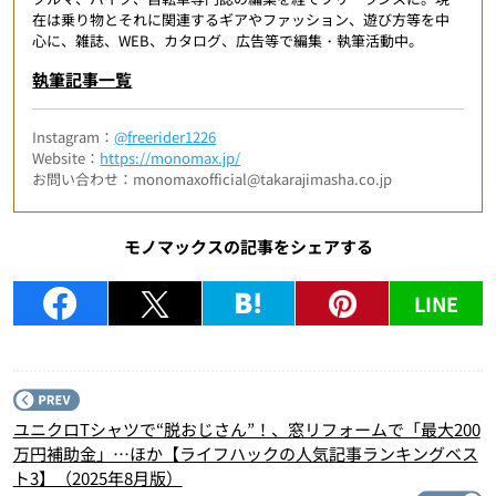
在は乗り物とそれに関連するギアやファッション、遊び方等を中
心に、雑誌、WEB、カタログ、広告等で編集・執筆活動中。
執筆記事一覧
Instagram：
@freerider1226
Website：
https://monomax.jp/
お問い合わせ：monomaxofficial@takarajimasha.co.jp
モノマックスの記事をシェアする
LINE
P
ユニクロTシャツで“脱おじさん”！、窓リフォームで「最大200
万円補助金」…ほか【ライフハックの人気記事ランキングベス
ト3】（2025年8月版）