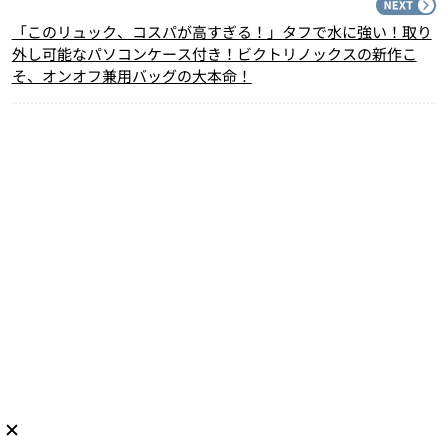
N
「このリュック、コスパが高すぎる！」タフで水に強い！取り
外し可能なパソコンケース付き！ビクトリノックスの新作こ
そ、オンオフ兼用バッグの大本命！