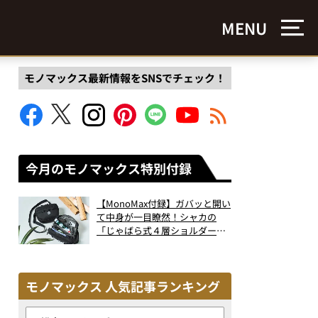
MENU
モノマックス最新情報をSNSでチェック！
今月のモノマックス特別付録
【MonoMax付録】ガバッと開い
て中身が一目瞭然！シャカの
「じゃばら式４層ショルダーバ
ッグ」は、出し入れのしやすさ
も過去最高レベルだった！
モノマックス 人気記事ランキング