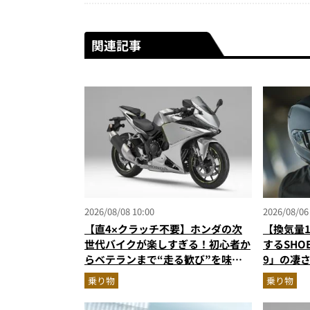
関連記事
2026/08/08 10:00
2026/08/06
【直4×クラッチ不要】ホンダの次
【換気量
世代バイクが楽しすぎる！初心者か
するSHO
らベテランまで“走る歓び”を味わ
9」の凄
える「CBR400R FOUR E-Clutch」
で高速ラ
乗り物
乗り物
を徹底解説
ェイス