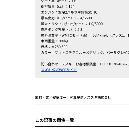
シート高（mm）：770
総排気量（cc）：124
エンジン：空冷2バルブ単気筒SOHC
最高出力（PS/rpm）：8.4/6500
最大トルク（kgf・m/rpm）：1.0/5000
燃料タンク容量（L）：5.3
燃料消費率（WMTCモード値）：53.4km/L（クラス1）
車両重量：108kg
価格：￥280,500
カラー：マットステラブルーメタリック、パールグレイス
問い合わせ：スズキ お客様相談室 TEL：0120-402-
スズキ 公式WEBサイト
取材・文／安室淳一 写真提供／スズキ株式会社
この記事の画像一覧