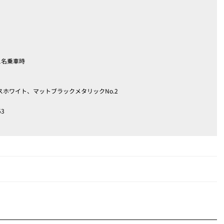
1名乗車時
ホワイト、マットブラックメタリックNo.2
253