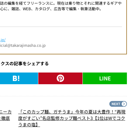
門誌の編集を経てフリーランスに。現在は乗り物とそれに関連するギアや
心に、雑誌、WEB、カタログ、広告等で編集・執筆活動中。
jp/
l@takarajimasha.co.jp
ックスの記事をシェアする
LINE
PREV
N
ニーカ
「このカップ麺、ガチうま」今年の夏は大豊作！“再現
を徹底
度がすごい”名店監修カップ麺ベスト3【1位はWでコク
うまの塩】