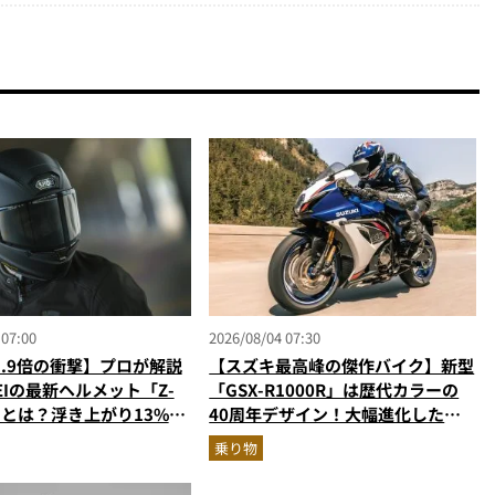
 07:00
2026/08/04 07:30
1.9倍の衝撃】プロが解説
【スズキ最高峰の傑作バイク】新型
EIの最新ヘルメット「Z-
「GSX-R1000R」は歴代カラーの
さとは？浮き上がり13%減
40周年デザイン！大幅進化した至
イドも超快適な傑作フルフ
高のスーパースポーツを乗り物ライ
乗り物
ターが解説