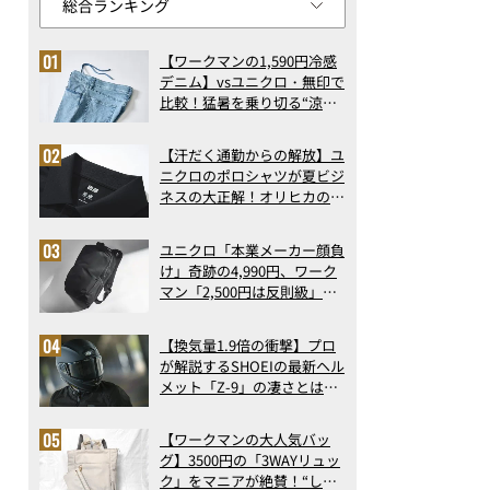
【ワークマンの1,590円冷感
デニム】vsユニクロ・無印で
比較！猛暑を乗り切る“涼感
ロングパンツ”3選を徹底解
剖。接触冷感から綿100%ま
【汗だく通勤からの解放】ユ
で決定版
ニクロのポロシャツが夏ビジ
ネスの大正解！オリヒカの透
け防止シャツも優秀。酷暑も
涼しい顔で働ける超快適ウエ
ユニクロ「本業メーカー顔負
アの実力
け」奇跡の4,990円、ワーク
マン「2,500円は反則級」凄
い万能バッグ…ほか【リュッ
クの人気記事ランキングベス
【換気量1.9倍の衝撃】プロ
ト3】（2026年6月版）
が解説するSHOEIの最新ヘル
メット「Z-9」の凄さとは？
浮き上がり13%減で高速ライ
ドも超快適な傑作フルフェイ
【ワークマンの大人気バッ
ス
グ】3500円の「3WAYリュッ
ク」をマニアが絶賛！“しご