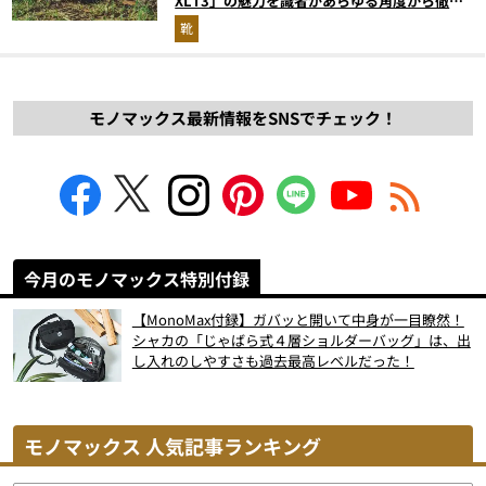
XLT3」の魅力を識者があらゆる角度から徹底
解説！
靴
モノマックス最新情報をSNSでチェック！
今月のモノマックス特別付録
【MonoMax付録】ガバッと開いて中身が一目瞭然！
シャカの「じゃばら式４層ショルダーバッグ」は、出
し入れのしやすさも過去最高レベルだった！
モノマックス 人気記事ランキング