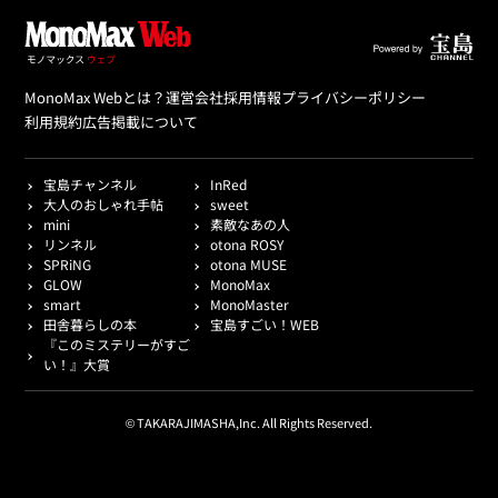
MonoMax Webとは？
運営会社
採用情報
プライバシーポリシー
利用規約
広告掲載について
宝島チャンネル
InRed
大人のおしゃれ手帖
sweet
mini
素敵なあの人
リンネル
otona ROSY
SPRiNG
otona MUSE
GLOW
MonoMax
smart
MonoMaster
田舎暮らしの本
宝島すごい！WEB
『このミステリーがすご
い！』大賞
© TAKARAJIMASHA,Inc. All Rights Reserved.