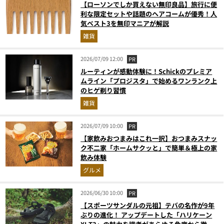
【ローソンでしか買えない無印良品】旅行に便
利な限定セットや話題のヘアコームが優秀！人
気ベスト3を無印マニアが解説
雑貨
2026/07/09 12:00
PR
ルーティンが感動体験に！Schickのプレミア
ムライン「プロジスタ」で始めるワンランク上
のヒゲ剃り習慣
雑貨
2026/07/09 10:00
PR
【家飲みおつまみはこれ一択】おつまみスナッ
ク不二家「ホームサクッと」で簡単＆極上の家
飲み体験
グルメ
2026/06/30 10:00
PR
【スポーツサンダルの元祖】テバの名作が9年
ぶりの進化！ アップデートした「ハリケーン