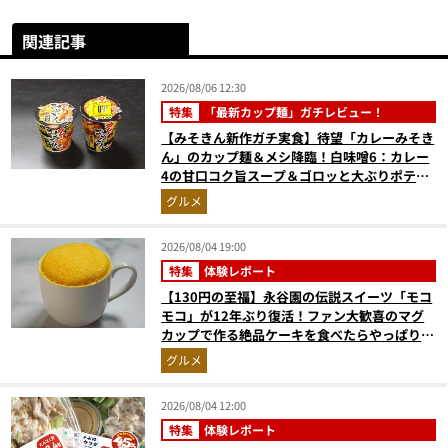
関連記事
2026/08/06 12:30
特集
「最新カップ麺」ガチレビュー！
【みそきん新作ガチ実食】待望「カレーみそき
ん」のカップ麺＆メシ降臨！白味噌6：カレー
4の甘口コク旨スープ＆ゴロッと大ぶりポテト
に歓喜
グルメ
2026/08/04 19:00
特集
体験レポート
【130円の至福】永谷園の伝説スイーツ「モコ
モコ」が12年ぶり復活！ファン大歓喜のマグ
カップで作る絶品ケーキを食べたらやっぱり最
高にウマかった
グルメ
2026/08/04 12:00
特集
体験レポート