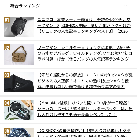
ユニクロ「本業メーカー顔負け」奇跡の4,990円、ワ
ークマン「2,500円は反則級」凄い万能バッグ…ほか
【リュックの人気記事ランキングベスト3】（2026年
6月版）
ワークマン「ショルダー⇔リュックに変形」2,900円
の万能サブバッグ、ワイルドシングス“水に強い”初コ
ラボ付録…ほか【休日バッグの人気記事ランキングベ
スト3】（2026年6月版）
【汗だく通勤からの解放】ユニクロのポロシャツが夏
ビジネスの大正解！オリヒカの透け防止シャツも優
秀。酷暑も涼しい顔で働ける超快適ウエアの実力
【MonoMax付録】ガバッと開いて中身が一目瞭然！
シャカの「じゃばら式４層ショルダーバッグ」は、出
し入れのしやすさも過去最高レベルだった！
【G-SHOCKの最高傑作か】18年ぶり超絶進化！グラ
ビティマスター新作が凄い。開発者が語る「GWR-