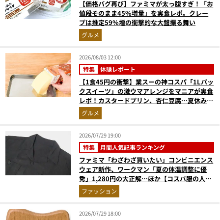
【価格バグ再び】ファミマが太っ腹すぎ！「お
値段そのまま45%増量」を実食レポ。クレー
プは推定59%増の衝撃的な大盤振る舞い
グルメ
2026/08/03 12:00
特集
体験レポート
【1食45円の衝撃】業スーの神コスパ「1Lパッ
クスイーツ」の激ウマアレンジをマニアが実食
レポ！カスタードプリン、杏仁豆腐…夏休みの
おやつに最強すぎた
グルメ
2026/07/29 19:00
特集
月間人気記事ランキング
ファミマ「わざわざ買いたい」コンビニエンス
ウェア新作、ワークマン「夏の体温調整に優
秀」1,280円の大正解…ほか【コスパ服の人気
記事ランキングベスト3】（2026年6月版）
ファッション
2026/07/29 18:00