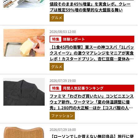
値段そのまま45%増量」を実食レポ。クレー
プは推定59%増の衝撃的な大盤振る舞い
グルメ
2026/08/03 12:00
特集
体験レポート
【1食45円の衝撃】業スーの神コスパ「1Lパッ
クスイーツ」の激ウマアレンジをマニアが実食
レポ！カスタードプリン、杏仁豆腐…夏休みの
おやつに最強すぎた
グルメ
2026/07/29 19:00
特集
月間人気記事ランキング
ファミマ「わざわざ買いたい」コンビニエンス
ウェア新作、ワークマン「夏の体温調整に優
秀」1,280円の大正解…ほか【コスパ服の人気
記事ランキングベスト3】（2026年6月版）
ファッション
2026/07/29 18:00
【ローソンでしか買えない無印良品】旅行に便