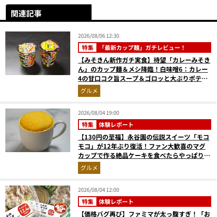
関連記事
2026/08/06 12:30
特集
「最新カップ麺」ガチレビュー！
【みそきん新作ガチ実食】待望「カレーみそき
ん」のカップ麺＆メシ降臨！白味噌6：カレー
4の甘口コク旨スープ＆ゴロッと大ぶりポテト
に歓喜
グルメ
2026/08/04 19:00
特集
体験レポート
【130円の至福】永谷園の伝説スイーツ「モコ
モコ」が12年ぶり復活！ファン大歓喜のマグ
カップで作る絶品ケーキを食べたらやっぱり最
高にウマかった
グルメ
2026/08/04 12:00
特集
体験レポート
【価格バグ再び】ファミマが太っ腹すぎ！「お