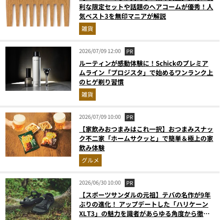
利な限定セットや話題のヘアコームが優秀！人
気ベスト3を無印マニアが解説
雑貨
2026/07/09 12:00
PR
ルーティンが感動体験に！Schickのプレミア
ムライン「プロジスタ」で始めるワンランク上
のヒゲ剃り習慣
雑貨
2026/07/09 10:00
PR
【家飲みおつまみはこれ一択】おつまみスナッ
ク不二家「ホームサクッと」で簡単＆極上の家
飲み体験
グルメ
2026/06/30 10:00
PR
【スポーツサンダルの元祖】テバの名作が9年
ぶりの進化！ アップデートした「ハリケーン
XLT3」の魅力を識者があらゆる角度から徹底