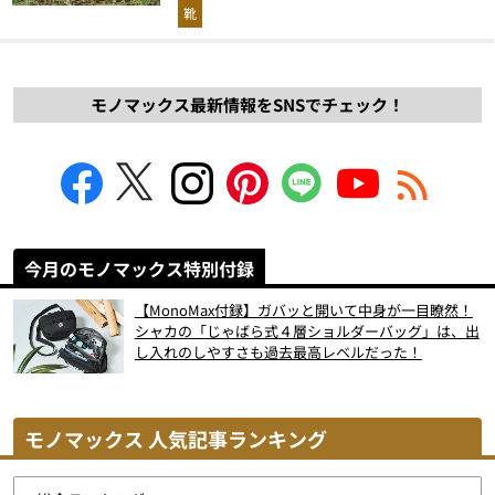
解説！
靴
モノマックス最新情報をSNSでチェック！
今月のモノマックス特別付録
【MonoMax付録】ガバッと開いて中身が一目瞭然！
シャカの「じゃばら式４層ショルダーバッグ」は、出
し入れのしやすさも過去最高レベルだった！
モノマックス 人気記事ランキング