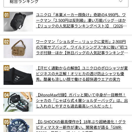
ユニクロ「本業メーカー顔負け」奇跡の4,990円、ワ
ークマン「2,500円は反則級」凄い万能バッグ…ほか
【リュックの人気記事ランキングベスト3】（2026年
6月版）
ワークマン「ショルダー⇔リュックに変形」2,900円
の万能サブバッグ、ワイルドシングス“水に強い”初コ
ラボ付録…ほか【休日バッグの人気記事ランキングベ
スト3】（2026年6月版）
【汗だく通勤からの解放】ユニクロのポロシャツが夏
ビジネスの大正解！オリヒカの透け防止シャツも優
秀。酷暑も涼しい顔で働ける超快適ウエアの実力
【MonoMax付録】ガバッと開いて中身が一目瞭然！
シャカの「じゃばら式４層ショルダーバッグ」は、出
し入れのしやすさも過去最高レベルだった！
【G-SHOCKの最高傑作か】18年ぶり超絶進化！グラ
ビティマスター新作が凄い。開発者が語る「GWR-