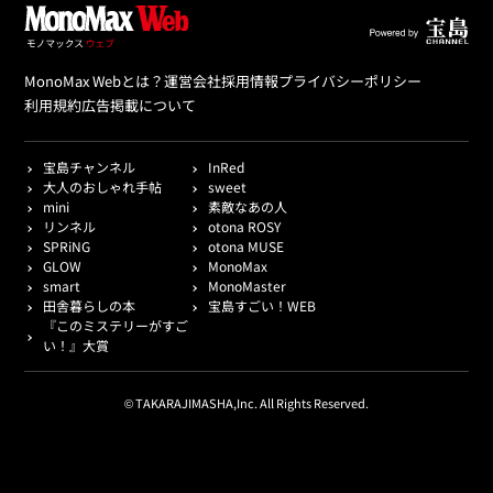
MonoMax Webとは？
運営会社
採用情報
プライバシーポリシー
利用規約
広告掲載について
宝島チャンネル
InRed
大人のおしゃれ手帖
sweet
mini
素敵なあの人
リンネル
otona ROSY
SPRiNG
otona MUSE
GLOW
MonoMax
smart
MonoMaster
田舎暮らしの本
宝島すごい！WEB
『このミステリーがすご
い！』大賞
© TAKARAJIMASHA,Inc. All Rights Reserved.