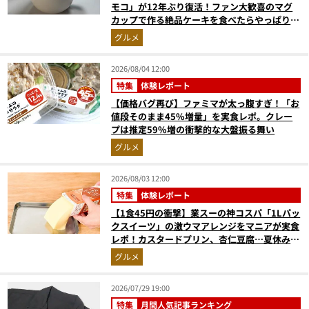
モコ」が12年ぶり復活！ファン大歓喜のマグ
カップで作る絶品ケーキを食べたらやっぱり最
高にウマかった
グルメ
2026/08/04 12:00
特集
体験レポート
【価格バグ再び】ファミマが太っ腹すぎ！「お
値段そのまま45%増量」を実食レポ。クレー
プは推定59%増の衝撃的な大盤振る舞い
グルメ
2026/08/03 12:00
特集
体験レポート
【1食45円の衝撃】業スーの神コスパ「1Lパッ
クスイーツ」の激ウマアレンジをマニアが実食
レポ！カスタードプリン、杏仁豆腐…夏休みの
おやつに最強すぎた
グルメ
2026/07/29 19:00
特集
月間人気記事ランキング