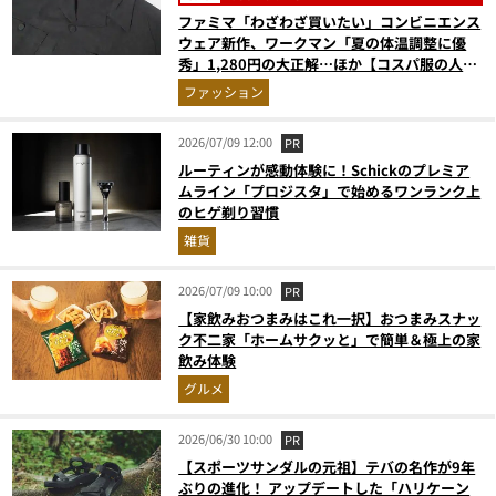
ファミマ「わざわざ買いたい」コンビニエンス
ウェア新作、ワークマン「夏の体温調整に優
秀」1,280円の大正解…ほか【コスパ服の人気
記事ランキングベスト3】（2026年6月版）
ファッション
2026/07/09 12:00
PR
ルーティンが感動体験に！Schickのプレミア
ムライン「プロジスタ」で始めるワンランク上
のヒゲ剃り習慣
雑貨
2026/07/09 10:00
PR
【家飲みおつまみはこれ一択】おつまみスナッ
ク不二家「ホームサクッと」で簡単＆極上の家
飲み体験
グルメ
2026/06/30 10:00
PR
【スポーツサンダルの元祖】テバの名作が9年
ぶりの進化！ アップデートした「ハリケーン