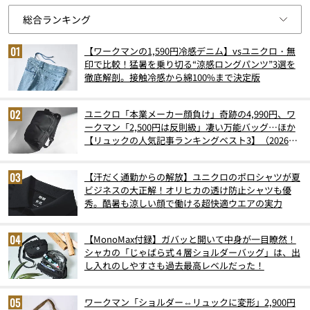
【ワークマンの1,590円冷感デニム】vsユニクロ・無
印で比較！猛暑を乗り切る“涼感ロングパンツ”3選を
徹底解剖。接触冷感から綿100%まで決定版
ユニクロ「本業メーカー顔負け」奇跡の4,990円、ワ
ークマン「2,500円は反則級」凄い万能バッグ…ほか
【リュックの人気記事ランキングベスト3】（2026年
6月版）
【汗だく通勤からの解放】ユニクロのポロシャツが夏
ビジネスの大正解！オリヒカの透け防止シャツも優
秀。酷暑も涼しい顔で働ける超快適ウエアの実力
【MonoMax付録】ガバッと開いて中身が一目瞭然！
シャカの「じゃばら式４層ショルダーバッグ」は、出
し入れのしやすさも過去最高レベルだった！
ワークマン「ショルダー⇔リュックに変形」2,900円