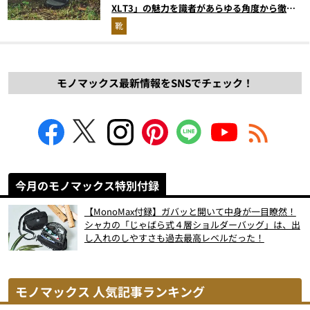
XLT3」の魅力を識者があらゆる角度から徹底
解説！
靴
モノマックス最新情報をSNSでチェック！
今月のモノマックス特別付録
【MonoMax付録】ガバッと開いて中身が一目瞭然！
シャカの「じゃばら式４層ショルダーバッグ」は、出
し入れのしやすさも過去最高レベルだった！
モノマックス 人気記事ランキング