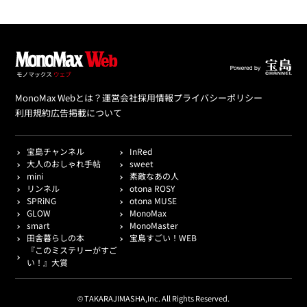
MonoMax Webとは？
運営会社
採用情報
プライバシーポリシー
利用規約
広告掲載について
宝島チャンネル
InRed
大人のおしゃれ手帖
sweet
mini
素敵なあの人
リンネル
otona ROSY
SPRiNG
otona MUSE
GLOW
MonoMax
smart
MonoMaster
田舎暮らしの本
宝島すごい！WEB
『このミステリーがすご
い！』大賞
© TAKARAJIMASHA,Inc. All Rights Reserved.