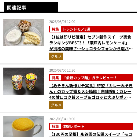
関連記事
2026/08/07 12:00
特集
トレンドモノ3選
【1位は即リピ確定】セブン新作スイーツ実食
ランキングBEST3！「瀬戸内レモンケーキ」
が別格の美味さ…ショコラシフォンから塩バニ
ラプリンまで本気レビュー
グルメ
2026/08/06 12:30
特集
「最新カップ麺」ガチレビュー！
【みそきん新作ガチ実食】待望「カレーみそき
ん」のカップ麺＆メシ降臨！白味噌6：カレー
4の甘口コク旨スープ＆ゴロッと大ぶりポテト
に歓喜
グルメ
2026/08/04 19:00
特集
体験レポート
【130円の至福】永谷園の伝説スイーツ「モコ