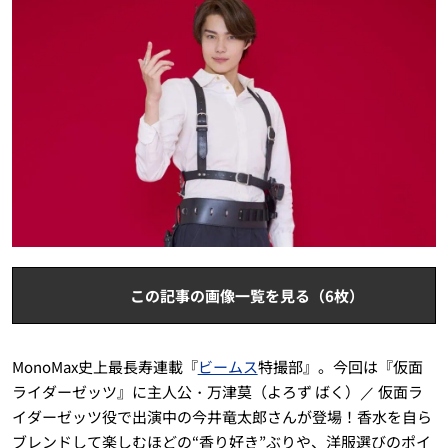
この記事の画像一覧を見る（6枚）
MonoMax史上最長寿連載『
ビームス
特撮部』。今回は『仮面
ライダーゼッツ』に主人公・万津莫（よろず ばく）／ 仮面ラ
イダーゼッツ役で出演中の今井竜太郎さんが登場！香水を自ら
ブレンドして楽しむほどの“香り好き”ぶりや、洋服選びのポイ