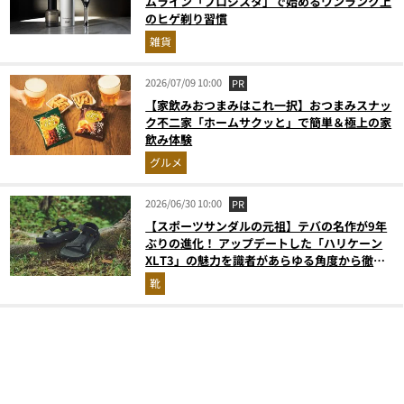
ムライン「プロジスタ」で始めるワンランク上
のヒゲ剃り習慣
雑貨
2026/07/09 10:00
PR
【家飲みおつまみはこれ一択】おつまみスナッ
ク不二家「ホームサクッと」で簡単＆極上の家
飲み体験
グルメ
2026/06/30 10:00
PR
【スポーツサンダルの元祖】テバの名作が9年
ぶりの進化！ アップデートした「ハリケーン
XLT3」の魅力を識者があらゆる角度から徹底
解説！
靴