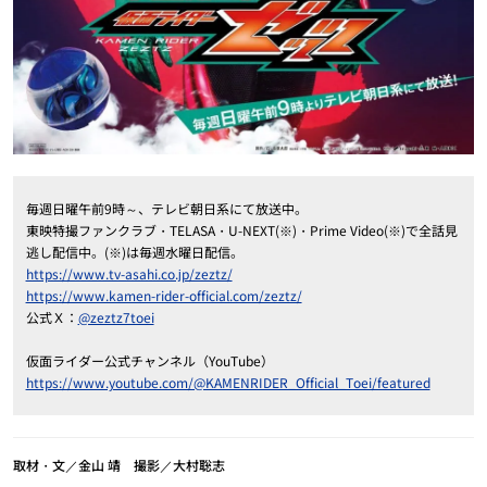
毎週日曜午前9時～、テレビ朝日系にて放送中。
東映特撮ファンクラブ・TELASA・U-NEXT(※)・Prime Video(※)で全話見
逃し配信中。(※)は毎週水曜日配信。
https://www.tv-asahi.co.jp/zeztz/
https://www.kamen-rider-official.com/zeztz/
公式Ｘ：
@zeztz7toei
仮面ライダー公式チャンネル（YouTube）
https://www.youtube.com/@KAMENRIDER_Official_Toei/featured
取材・文／金山 靖 撮影／大村聡志