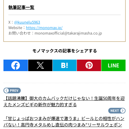
執筆記事一覧
X：
@kuunelu5963
Website：
https://monomax.jp/
お問い合わせ：monomaxofficial@takarajimasha.co.jp
モノマックスの記事をシェアする
LINE
P
【話題沸騰】御大のカムバックだけじゃない！生誕50周年を迎
えたメンズビギの新作が魅力的すぎる
N
「甘じょっぱおつまみが爆速で激うま」ビールとの相性がハン
パない！高円寺メタルめし直伝の肉つまみ“リーサルウェポン