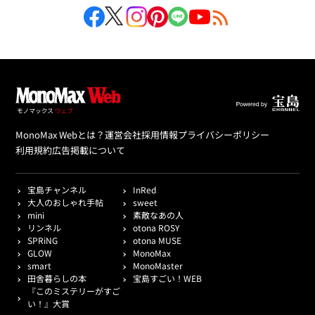
MonoMax Webとは？
運営会社
採用情報
プライバシーポリシー
利用規約
広告掲載について
宝島チャンネル
InRed
大人のおしゃれ手帖
sweet
mini
素敵なあの人
リンネル
otona ROSY
SPRiNG
otona MUSE
GLOW
MonoMax
smart
MonoMaster
田舎暮らしの本
宝島すごい！WEB
『このミステリーがすご
い！』大賞