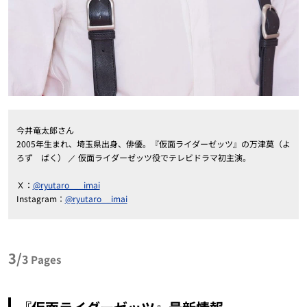
今井竜太郎さん
2005年生まれ、埼玉県出身、俳優。『仮面ライダーゼッツ』の万津莫（よ
ろず ばく） ／ 仮面ライダーゼッツ役でテレビドラマ初主演。
Ｘ：
@ryutaro___imai
Instagram：
@ryutaro__imai
3/
3
Pages