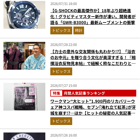
2026/07/31 18:00
【G-SHOCKの最高傑作か】18年ぶり超絶進
化！グラビティマスター新作が凄い。開発者が
語る「GWR-B3000」最新ムーブメントの衝撃
トピックス
時計
2026/07/28 22:00
【力士の意外な交友関係も丸わかり!?】「浴衣
のお中元」を贈り合う文化が奥深すぎる！『相
撲浴衣反物見本帖』で紐解く粋なこだわりとと
っておきの1着
トピックス
2026/07/27 15:00
特集
月間人気記事ランキング
ワークマン“大ヒット”1,900円のリカバリーウ
ェア神コスパ戦略、セブン｢淹れ立て紅茶｣が牙
城を崩す!?…ほか【ヒットの秘密の人気記事ラ
ンキングベスト3】（2026年6月版）
トピックス
2026/07/26 16:00