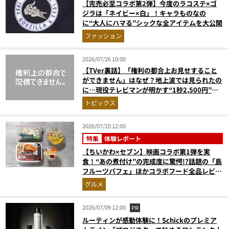
【完売必至コラボ第2弾】今度のラコステ×ゴ
ジラは「ネイビー×白」！キャラものなの
に“大人にハマる”シックな全アイテムを大公開
ファッション
2026/07/26 10:00
【TVer裏話】「権利の都合上お見せすること
ができません」はなぜ？地上波では見られたの
に…現役テレビマンが明かす“1秒2,500円”の
えげつない現実
トピックス
2026/07/20 12:00
特集
体験レポート
【ちいかわ×セブン】映画コラボ第1弾を実
食！“あの煮付け”の完成度に驚愕!?話題の「島
フルーツパフェ」ほかコラボフード全品レビュ
ー
グルメ
2026/07/09 12:00
PR
ルーティンが感動体験に！Schickのプレミア