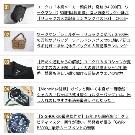
ユニクロ「本業メーカー顔負け」奇跡の4,990円、ワ
ークマン「2,500円は反則級」凄い万能バッグ…ほか
【リュックの人気記事ランキングベスト3】（2026年
6月版）
ワークマン「ショルダー⇔リュックに変形」2,900円
の万能サブバッグ、ワイルドシングス“水に強い”初コ
ラボ付録…ほか【休日バッグの人気記事ランキングベ
スト3】（2026年6月版）
【汗だく通勤からの解放】ユニクロのポロシャツが夏
ビジネスの大正解！オリヒカの透け防止シャツも優
秀。酷暑も涼しい顔で働ける超快適ウエアの実力
【MonoMax付録】ガバッと開いて中身が一目瞭然！
シャカの「じゃばら式４層ショルダーバッグ」は、出
し入れのしやすさも過去最高レベルだった！
【G-SHOCKの最高傑作か】18年ぶり超絶進化！グラ
ビティマスター新作が凄い。開発者が語る「GWR-
B3000」最新ムーブメントの衝撃