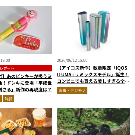
026年6月版）
設喫煙所で音楽の余韻とともに一服
を！
 19:00
2026/06/12 15:00
【アイコス新作】数量限定「IQOS
レポート
ILUMA i リミックスモデル」誕生！
ポ】あのピンキーが吸うミ
コンビニでも買える美しすぎる全3
活！ドンキに登場「平成世
機種
刺さる」新作の再現度は？
家電・デジモノ
ス
雑貨