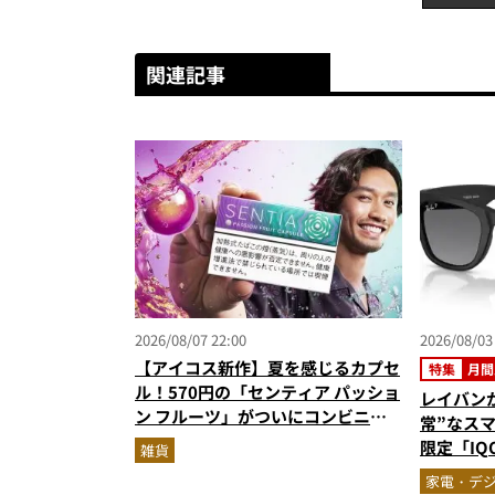
関連記事
2026/08/07 22:00
2026/08/03
【アイコス新作】夏を感じるカプセ
特集
月間
ル！570円の「センティア パッショ
レイバン
ン フルーツ」がついにコンビニ発
常”なス
売
限定「IQO
雑貨
ジェット
家電・デ