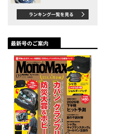
者が語る「GWR-B3000」最
新ムーブメントの衝撃
ランキング一覧を見る
最新号のご案内