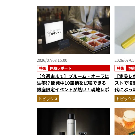
ト3】（2
2026/07/08 15:00
2026/07/05
特集
体験レポート
特集
体験
【今週末まで】プルーム・オーラに
【実吸レ
生姜!? 開発中10銘柄を試喫できる
ストで復
銀座限定イベントが熱い！現地レポ
代にぶっ
トピックス
トピック