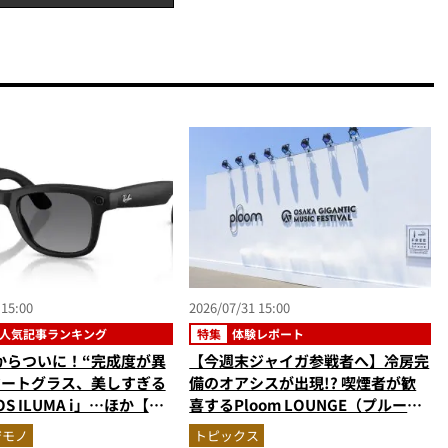
 15:00
2026/07/31 15:00
人気記事ランキング
特集
体験レポート
からついに！“完成度が異
【今週末ジャイガ参戦者へ】冷房完
マートグラス、美しすぎる
備のオアシスが出現!? 喫煙者が歓
S ILUMA i」…ほか【ガ
喜するPloom LOUNGE（プルー
の人気記事ランキングベス
ム・ラウンジ）現地レポ。涼しい特
ジモノ
トピックス