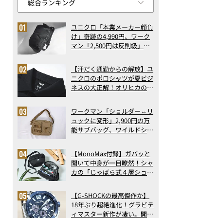
ユニクロ「本業メーカー顔負
け」奇跡の4,990円、ワーク
マン「2,500円は反則級」凄
い万能バッグ…ほか【リュッ
クの人気記事ランキングベス
【汗だく通勤からの解放】ユ
ト3】（2026年6月版）
ニクロのポロシャツが夏ビジ
ネスの大正解！オリヒカの透
け防止シャツも優秀。酷暑も
涼しい顔で働ける超快適ウエ
ワークマン「ショルダー⇔リ
アの実力
ュックに変形」2,900円の万
能サブバッグ、ワイルドシン
グス“水に強い”初コラボ付
録…ほか【休日バッグの人気
【MonoMax付録】ガバッと
記事ランキングベスト3】
開いて中身が一目瞭然！シャ
（2026年6月版）
カの「じゃばら式４層ショル
ダーバッグ」は、出し入れの
しやすさも過去最高レベルだ
【G-SHOCKの最高傑作か】
った！
18年ぶり超絶進化！グラビテ
ィマスター新作が凄い。開発