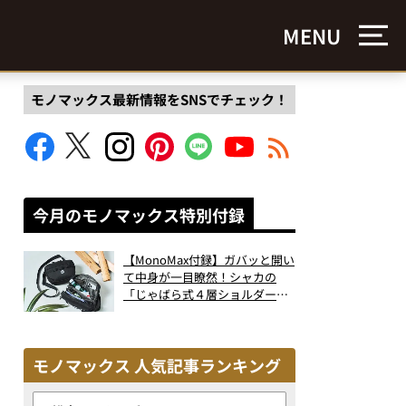
MENU
モノマックス最新情報をSNSでチェック！
今月のモノマックス特別付録
【MonoMax付録】ガバッと開い
て中身が一目瞭然！シャカの
「じゃばら式４層ショルダーバ
ッグ」は、出し入れのしやすさ
も過去最高レベルだった！
モノマックス 人気記事ランキング