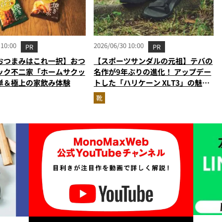
 10:00
2026/06/30 10:00
PR
PR
おつまみはこれ一択】おつ
【スポーツサンダルの元祖】テバの
ック不二家「ホームサクッ
名作が9年ぶりの進化！ アップデー
単＆極上の家飲み体験
トした「ハリケーン XLT3」の魅力
を識者があらゆる角度から徹底解
靴
説！