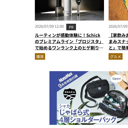
2026/07/09 12:00
2026/07/09
PR
ルーティンが感動体験に！Schick
【家飲み
のプレミアムライン「プロジスタ」
まみスナ
で始めるワンランク上のヒゲ剃り習
と」で簡
慣
雑貨
グルメ