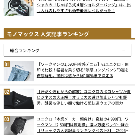
シャカの「じゃばら式４層ショルダーバッグ」は、出
し入れのしやすさも過去最高レベルだった！
モノマックス 人気記事ランキング
【ワークマンの1,590円冷感デニム】vsユニクロ・無
印で比較！猛暑を乗り切る“涼感ロングパンツ”3選を
徹底解剖。接触冷感から綿100%まで決定版
【汗だく通勤からの解放】ユニクロのポロシャツが夏
ビジネスの大正解！オリヒカの透け防止シャツも優
秀。酷暑も涼しい顔で働ける超快適ウエアの実力
ユニクロ「本業メーカー顔負け」奇跡の4,990円、ワ
ークマン「2,500円は反則級」凄い万能バッグ…ほか
【リュックの人気記事ランキングベスト3】（2026年