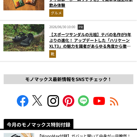
飲み体験
グルメ
2026/06/30 10:00
PR
【スポーツサンダルの元祖】テバの名作が9年
ぶりの進化！ アップデートした「ハリケーン
XLT3」の魅力を識者があらゆる角度から徹底
解説！
靴
モノマックス最新情報をSNSでチェック！
今月のモノマックス特別付録
【MonoMax付録】ガバッと開いて中身が一目瞭然！