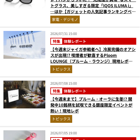
トグラス、美しすぎる限定「IQOS ILUMA i」
…ほか【ガジェットの人気記事ランキングベス
ト3】（2026年6月版）
家電・デジモノ
2026/07/31 15:00
特集
体験レポート
【今週末ジャイガ参戦者へ】冷房完備のオアシ
スが出現!? 喫煙者が歓喜するPloom
LOUNGE（プルーム・ラウンジ）現地レポ。
涼しい特設喫煙所で音楽の余韻とともに一服
トピックス
を！
2026/07/08 15:00
特集
体験レポート
【今週末まで】プルーム・オーラに生姜!? 開
発中10銘柄を試喫できる銀座限定イベントが
熱い！現地レポ
トピックス
2026/07/05 19:00