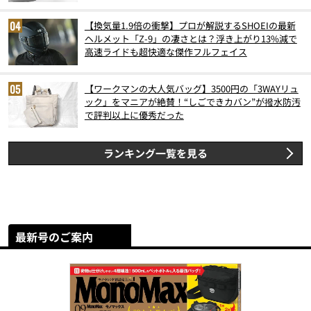
6月版）
【換気量1.9倍の衝撃】プロが解説するSHOEIの最新
ヘルメット「Z-9」の凄さとは？浮き上がり13%減で
高速ライドも超快適な傑作フルフェイス
【ワークマンの大人気バッグ】3500円の「3WAYリュ
ック」をマニアが絶賛！“しごできカバン”が撥水防汚
で評判以上に優秀だった
ランキング一覧を見る
最新号のご案内