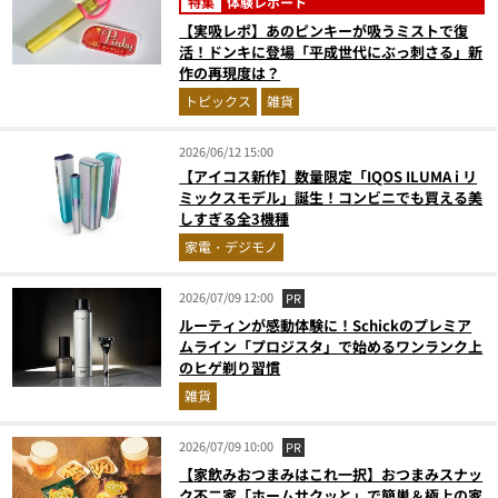
特集
体験レポート
【実吸レポ】あのピンキーが吸うミストで復
活！ドンキに登場「平成世代にぶっ刺さる」新
作の再現度は？
トピックス
雑貨
2026/06/12 15:00
【アイコス新作】数量限定「IQOS ILUMA i リ
ミックスモデル」誕生！コンビニでも買える美
しすぎる全3機種
家電・デジモノ
2026/07/09 12:00
PR
ルーティンが感動体験に！Schickのプレミア
ムライン「プロジスタ」で始めるワンランク上
のヒゲ剃り習慣
雑貨
2026/07/09 10:00
PR
【家飲みおつまみはこれ一択】おつまみスナッ
ク不二家「ホームサクッと」で簡単＆極上の家