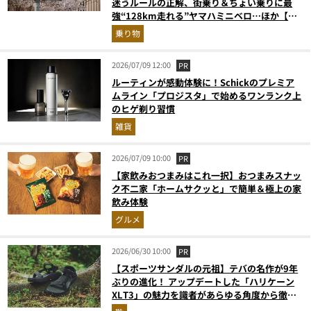
迷うルールの正解、街乗り＆ちょい乗りに最
強“128km走れる”ヤマハミニベロ…ほか【自
転車の人気記事ランキングベスト3】（2026年
乗り物
5月版）
2026/07/09 12:00
PR
ルーティンが感動体験に！Schickのプレミア
ムライン「プロジスタ」で始めるワンランク上
のヒゲ剃り習慣
雑貨
2026/07/09 10:00
PR
【家飲みおつまみはこれ一択】おつまみスナッ
ク不二家「ホームサクッと」で簡単＆極上の家
飲み体験
グルメ
2026/06/30 10:00
PR
【スポーツサンダルの元祖】テバの名作が9年
ぶりの進化！ アップデートした「ハリケーン
XLT3」の魅力を識者があらゆる角度から徹底
解説！