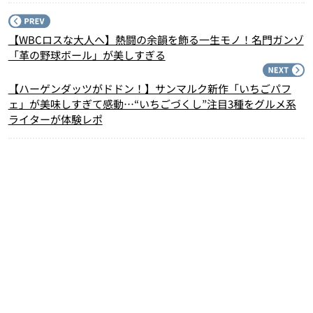
P
【WBCロスな大人へ】熱闘の余韻を飾る一生モノ！名門ガンゾ
「革の野球ボール」が美しすぎる
N
【ハーゲンダッツがドドン！】サンマルク新作「いちごパフ
ェ」が美味しすぎて感動…“いちごづくし”注目3種をグルメ系
ライターが体験レポ