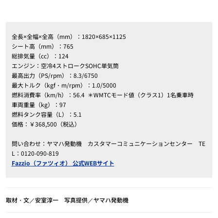
全長×全幅×全高（mm）：1820×685×1125
シート高（mm）：765
総排気量（cc）：124
エンジン：空冷4ストロークSOHC単気筒
最高出力（PS/rpm）：8.3/6750
最大トルク（kgf・m/rpm）：1.0/5000
燃料消費率（km/h）：56.4
＊WMTCモード値（クラス1）1名乗車時
車両重量（kg）：97
燃料タンク容量（L）：5.1
価格：￥368,500（税込）
問い合わせ：ヤマハ発動機 カスタマーコミュニケーションセンター TE
L：0120-090-819
Fazzio（ファツィオ） 公式WEBサイト
取材・文／安室淳一 写真提供／ヤマハ発動機