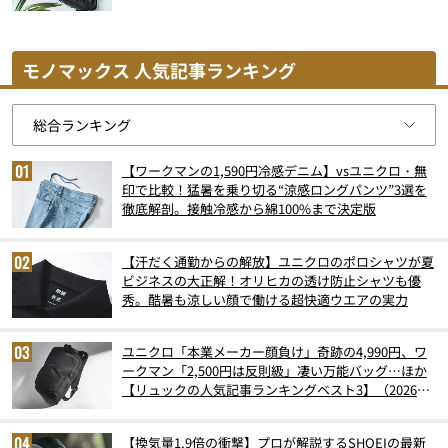
モノマックス 人気記事ランキング
【ワークマンの1,590円冷感デニム】vsユニクロ・無
印で比較！猛暑を乗り切る“涼感ロングパンツ”3選を
徹底解剖。接触冷感から綿100%まで決定版
【汗だく通勤からの解放】ユニクロのポロシャツが夏
ビジネスの大正解！オリヒカの透け防止シャツも優
秀。酷暑も涼しい顔で働ける超快適ウエアの実力
ユニクロ「本業メーカー顔負け」奇跡の4,990円、ワ
ークマン「2,500円は反則級」凄い万能バッグ…ほか
【リュックの人気記事ランキングベスト3】（2026年
6月版）
【換気量1.9倍の衝撃】プロが解説するSHOEIの最新