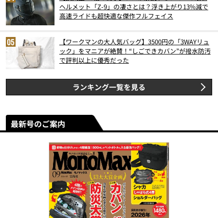
ヘルメット「Z-9」の凄さとは？浮き上がり13%減で
高速ライドも超快適な傑作フルフェイス
【ワークマンの大人気バッグ】3500円の「3WAYリュ
ック」をマニアが絶賛！“しごできカバン”が撥水防汚
で評判以上に優秀だった
ランキング一覧を見る
最新号のご案内