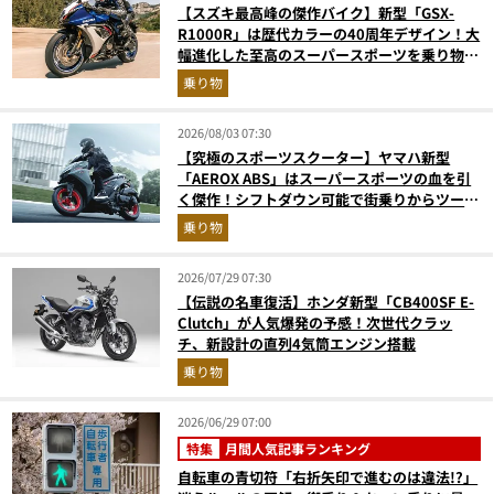
【スズキ最高峰の傑作バイク】新型「GSX-
R1000R」は歴代カラーの40周年デザイン！大
幅進化した至高のスーパースポーツを乗り物ラ
イターが解説
乗り物
2026/08/03 07:30
【究極のスポーツスクーター】ヤマハ新型
「AEROX ABS」はスーパースポーツの血を引
く傑作！シフトダウン可能で街乗りからツーリ
ングまで最強
乗り物
2026/07/29 07:30
【伝説の名車復活】ホンダ新型「CB400SF E-
Clutch」が人気爆発の予感！次世代クラッ
チ、新設計の直列4気筒エンジン搭載
乗り物
2026/06/29 07:00
特集
月間人気記事ランキング
自転車の青切符「右折矢印で進むのは違法!?」