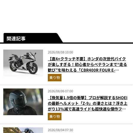
関連記事
2026/08/08 10:00
【直4×クラッチ不要】ホンダの次世代バイク
が楽しすぎる！初心者からベテランまで“走る
歓び”を味わえる「CBR400R FOUR E-
Clutch」を徹底解説
乗り物
2026/08/06 07:00
【換気量1.9倍の衝撃】プロが解説するSHOEI
の最新ヘルメット「Z-9」の凄さとは？浮き上
がり13%減で高速ライドも超快適な傑作フル
フェイス
乗り物
2026/08/04 07:30