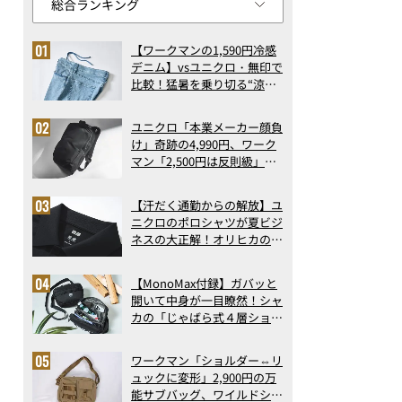
【ワークマンの1,590円冷感
デニム】vsユニクロ・無印で
比較！猛暑を乗り切る“涼感
ロングパンツ”3選を徹底解
剖。接触冷感から綿100%ま
ユニクロ「本業メーカー顔負
で決定版
け」奇跡の4,990円、ワーク
マン「2,500円は反則級」凄
い万能バッグ…ほか【リュッ
クの人気記事ランキングベス
【汗だく通勤からの解放】ユ
ト3】（2026年6月版）
ニクロのポロシャツが夏ビジ
ネスの大正解！オリヒカの透
け防止シャツも優秀。酷暑も
涼しい顔で働ける超快適ウエ
【MonoMax付録】ガバッと
アの実力
開いて中身が一目瞭然！シャ
カの「じゃばら式４層ショル
ダーバッグ」は、出し入れの
しやすさも過去最高レベルだ
ワークマン「ショルダー⇔リ
った！
ュックに変形」2,900円の万
能サブバッグ、ワイルドシン