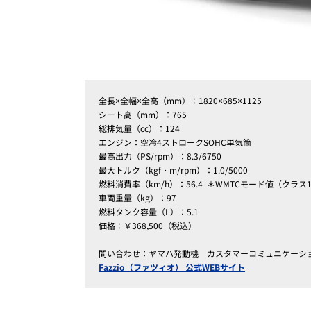
全長×全幅×全高（mm）：1820×685×1125
シート高（mm）：765
総排気量（cc）：124
エンジン：空冷4ストロークSOHC単気筒
最高出力（PS/rpm）：8.3/6750
最大トルク（kgf・m/rpm）：1.0/5000
燃料消費率（km/h）：56.4
＊WMTCモード値（クラス
車両重量（kg）：97
燃料タンク容量（L）：5.1
価格：￥368,500（税込）
問い合わせ：ヤマハ発動機 カスタマーコミュニケーションセン
Fazzio（ファツィオ） 公式WEBサイト