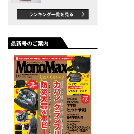
グス“水に強い”初コラボ付
録…ほか【休日バッグの人気
ランキング一覧を見る
記事ランキングベスト3】
（2026年6月版）
最新号のご案内