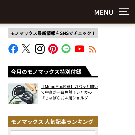
MENU
モノマックス最新情報をSNSでチェック！
今月のモノマックス特別付録
【MonoMax付録】ガバッと開い
て中身が一目瞭然！シャカの
「じゃばら式４層ショルダーバ
ッグ」は、出し入れのしやすさ
も過去最高レベルだった！
モノマックス 人気記事ランキング