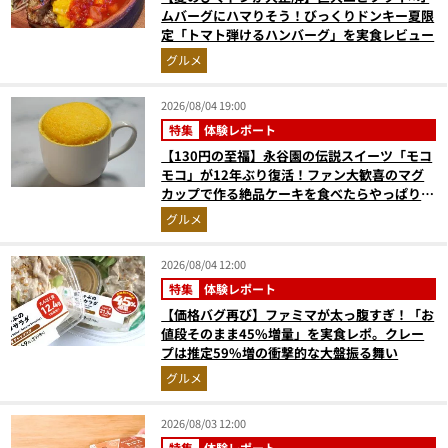
ムバーグにハマりそう！びっくりドンキー夏限
定「トマト弾けるハンバーグ」を実食レビュー
グルメ
2026/08/04 19:00
特集
体験レポート
【130円の至福】永谷園の伝説スイーツ「モコ
モコ」が12年ぶり復活！ファン大歓喜のマグ
カップで作る絶品ケーキを食べたらやっぱり最
高にウマかった
グルメ
2026/08/04 12:00
特集
体験レポート
【価格バグ再び】ファミマが太っ腹すぎ！「お
値段そのまま45%増量」を実食レポ。クレー
プは推定59%増の衝撃的な大盤振る舞い
グルメ
2026/08/03 12:00
特集
体験レポート