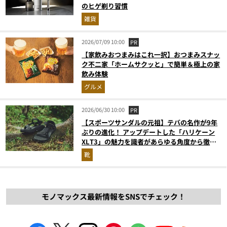
のヒゲ剃り習慣
雑貨
2026/07/09 10:00
PR
【家飲みおつまみはこれ一択】おつまみスナッ
ク不二家「ホームサクッと」で簡単＆極上の家
飲み体験
グルメ
2026/06/30 10:00
PR
【スポーツサンダルの元祖】テバの名作が9年
ぶりの進化！ アップデートした「ハリケーン
XLT3」の魅力を識者があらゆる角度から徹底
解説！
靴
モノマックス最新情報をSNSでチェック！