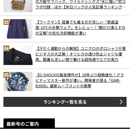
の万能サブバッグ、ワイルドシングス“水に強い”初コ
ラボ付録…ほか【休日バッグの人気記事ランキングベ
スト3】（2026年6月版）
【ワークマン】猛暑でも着る方が涼しい「表面温
度-10℃の氷撃ウェア」をレビュー！“腕だけ濡らすの
が正解”の気化冷却機能が凄い
【汗だく通勤からの解放】ユニクロのポロシャツが夏
ビジネスの大正解！オリヒカの透け防止シャツも優
秀。酷暑も涼しい顔で働ける超快適ウエアの実力
【G-SHOCKの最高傑作か】18年ぶり超絶進化！グラ
ビティマスター新作が凄い。開発者が語る「GWR-
B3000」最新ムーブメントの衝撃
ランキング一覧を見る
最新号のご案内