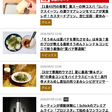
【1食45円の衝撃】業スーの神コスパ「1Lパッ
クスイーツ」の激ウマアレンジをマニアが実食
レポ！カスタードプリン、杏仁豆腐…夏休みの
おやつに最強すぎた
グルメ
2026/08/02 12:00
「そうめんは夏バテを悪化させる」は本当？食
のプロが教える最新そうめんトレンド＆コンビ
ニで揃う最強の“夏バテ撃退飯”
トピックス
2026/08/01 12:00
【6分で悪魔的ウマさ】夏に最高“豚＆ポン
酢”の黄金コンビをハイクラスビールで！高円
寺メタルめし直伝の肉つまみレシピがマジサイ
コー【マンダ◯リアンにも食べさせたい】
グルメ
2026/07/09 12:00
PR
ルーティンが感動体験に！Schickのプレミア
ムライン「プロジスタ」で始めるワンランク上