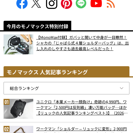
今月のモノマックス特別付録
【MonoMax付録】ガバッと開いて中身が一目瞭然！
シャカの「じゃばら式４層ショルダーバッグ」は、出
し入れのしやすさも過去最高レベルだった！
モノマックス 人気記事ランキング
ユニクロ「本業メーカー顔負け」奇跡の4,990円、ワ
ークマン「2,500円は反則級」凄い万能バッグ…ほか
【リュックの人気記事ランキングベスト3】（2026年
6月版）
ワークマン「ショルダー⇔リュックに変形」2,900円