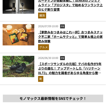
ルーティンが感動体験に！Schickのプレミア
ムライン「プロジスタ」で始めるワンランク上
のヒゲ剃り習慣
雑貨
2026/07/09 10:00
PR
【家飲みおつまみはこれ一択】おつまみスナッ
ク不二家「ホームサクッと」で簡単＆極上の家
飲み体験
グルメ
2026/06/30 10:00
PR
【スポーツサンダルの元祖】テバの名作が9年
ぶりの進化！ アップデートした「ハリケーン
XLT3」の魅力を識者があらゆる角度から徹底
解説！
靴
モノマックス最新情報をSNSでチェック！