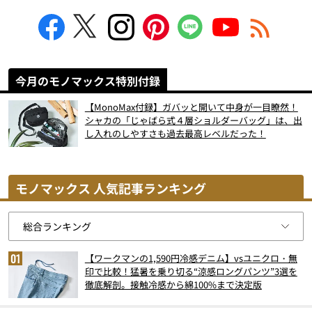
今月のモノマックス特別付録
【MonoMax付録】ガバッと開いて中身が一目瞭然！
シャカの「じゃばら式４層ショルダーバッグ」は、出
し入れのしやすさも過去最高レベルだった！
モノマックス 人気記事ランキング
【ワークマンの1,590円冷感デニム】vsユニクロ・無
印で比較！猛暑を乗り切る“涼感ロングパンツ”3選を
徹底解剖。接触冷感から綿100%まで決定版