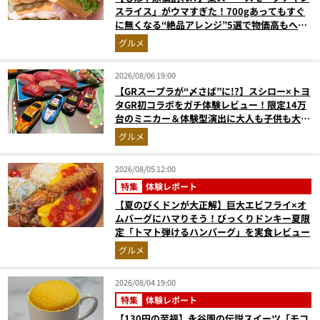
スライス」がウマすぎた！700gあってもすぐ
に無くなる“絶品アレンジ”5選で物価高もへっ
ちゃら
グルメ
2026/08/06 19:00
【GRスープラが“〆さば”に!?】スシロー×トヨ
タGR初コラボをガチ体験レビュー！限定14万
台のミニカー＆体験型演出に大人も子供も大興
奮間違いなし
グルメ
2026/08/05 12:00
特集
体験レポート
【夏のびくドンが大正解】巨大エビフライ×オ
ムバーグにハマりそう！びっくりドンキー夏限
定「トマト弾けるハンバーグ」を実食レビュー
グルメ
2026/08/04 19:00
特集
体験レポート
【130円の至福】永谷園の伝説スイーツ「モコ