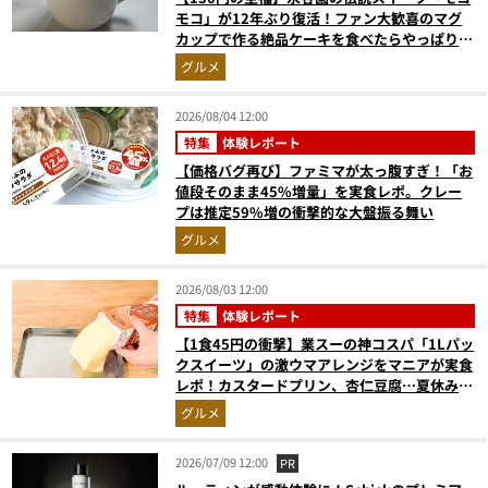
モコ」が12年ぶり復活！ファン大歓喜のマグ
カップで作る絶品ケーキを食べたらやっぱり最
高にウマかった
グルメ
2026/08/04 12:00
特集
体験レポート
【価格バグ再び】ファミマが太っ腹すぎ！「お
値段そのまま45%増量」を実食レポ。クレー
プは推定59%増の衝撃的な大盤振る舞い
グルメ
2026/08/03 12:00
特集
体験レポート
【1食45円の衝撃】業スーの神コスパ「1Lパッ
クスイーツ」の激ウマアレンジをマニアが実食
レポ！カスタードプリン、杏仁豆腐…夏休みの
おやつに最強すぎた
グルメ
2026/07/09 12:00
PR