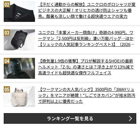
【汗だく通勤からの解放】ユニクロのポロシャツが夏
ビジネスの大正解！オリヒカの透け防止シャツも優
秀。酷暑も涼しい顔で働ける超快適ウエアの実力
ユニクロ「本業メーカー顔負け」奇跡の4,990円、ワ
ークマン「2,500円は反則級」凄い万能バッグ…ほか
【リュックの人気記事ランキングベスト3】（2026年
6月版）
【換気量1.9倍の衝撃】プロが解説するSHOEIの最新
ヘルメット「Z-9」の凄さとは？浮き上がり13%減で
高速ライドも超快適な傑作フルフェイス
【ワークマンの大人気バッグ】3500円の「3WAYリュ
ック」をマニアが絶賛！“しごできカバン”が撥水防汚
で評判以上に優秀だった
ランキング一覧を見る