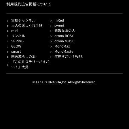
利用規約
広告掲載について
宝島チャンネル
InRed
大人のおしゃれ手帖
sweet
mini
素敵なあの人
リンネル
otona ROSY
SPRiNG
otona MUSE
GLOW
MonoMax
smart
MonoMaster
田舎暮らしの本
宝島すごい！WEB
『このミステリーがすご
い！』大賞
© TAKARAJIMASHA,Inc. All Rights Reserved.