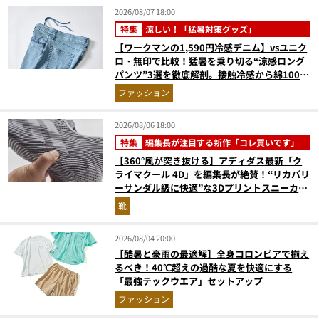
2026/08/07 18:00
特集
涼しい！「猛暑対策グッズ」
【ワークマンの1,590円冷感デニム】vsユニク
ロ・無印で比較！猛暑を乗り切る“涼感ロング
パンツ”3選を徹底解剖。接触冷感から綿100%
まで決定版
ファッション
2026/08/06 18:00
特集
編集長が注目する新作「コレ買いです」
【360°風が突き抜ける】アディダス最新「ク
ライマクール 4D」を編集長が絶賛！“リカバリ
ーサンダル級に快適”な3Dプリントスニーカー
『コレ買いです』Vol.173
靴
2026/08/04 20:00
【酷暑と豪雨の最適解】全身コロンビアで揃え
るべき！40℃超えの過酷な夏を快適にする
「最強テックウエア」セットアップ
ファッション