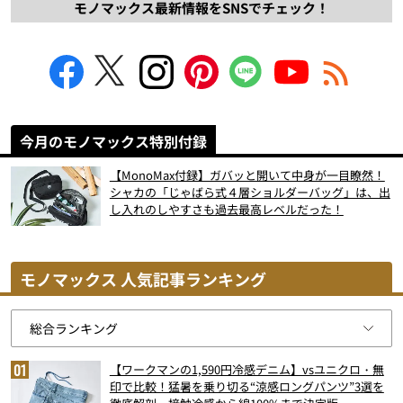
モノマックス最新情報をSNSでチェック！
今月のモノマックス特別付録
【MonoMax付録】ガバッと開いて中身が一目瞭然！
シャカの「じゃばら式４層ショルダーバッグ」は、出
し入れのしやすさも過去最高レベルだった！
モノマックス 人気記事ランキング
【ワークマンの1,590円冷感デニム】vsユニクロ・無
印で比較！猛暑を乗り切る“涼感ロングパンツ”3選を