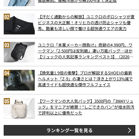
徹底解剖。接触冷感から綿100%まで決定版
【汗だく通勤からの解放】ユニクロのポロシャツが夏
ビジネスの大正解！オリヒカの透け防止シャツも優
秀。酷暑も涼しい顔で働ける超快適ウエアの実力
ユニクロ「本業メーカー顔負け」奇跡の4,990円、ワ
ークマン「2,500円は反則級」凄い万能バッグ…ほか
【リュックの人気記事ランキングベスト3】（2026年
6月版）
【換気量1.9倍の衝撃】プロが解説するSHOEIの最新
ヘルメット「Z-9」の凄さとは？浮き上がり13%減で
高速ライドも超快適な傑作フルフェイス
【ワークマンの大人気バッグ】3500円の「3WAYリュ
ック」をマニアが絶賛！“しごできカバン”が撥水防汚
で評判以上に優秀だった
ランキング一覧を見る