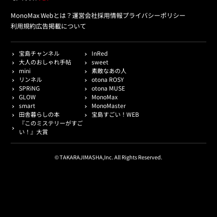
MonoMax Webとは？
運営会社
採用情報
プライバシーポリシー
利用規約
広告掲載について
宝島チャンネル
InRed
大人のおしゃれ手帖
sweet
mini
素敵なあの人
リンネル
otona ROSY
SPRiNG
otona MUSE
GLOW
MonoMax
smart
MonoMaster
田舎暮らしの本
宝島すごい！WEB
『このミステリーがすご
い！』大賞
© TAKARAJIMASHA,Inc. All Rights Reserved.