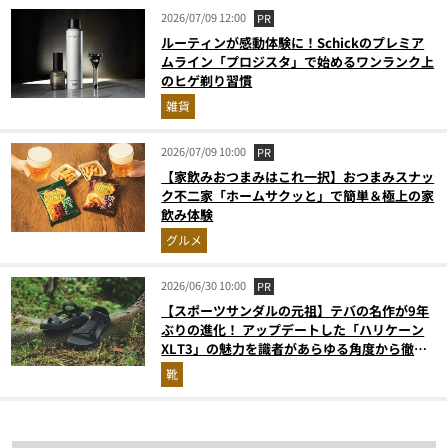
2026/07/09 12:00
PR
ルーティンが感動体験に！Schickのプレミア
ムライン「プロジスタ」で始めるワンランク上
のヒゲ剃り習慣
雑貨
2026/07/09 10:00
PR
【家飲みおつまみはこれ一択】おつまみスナッ
ク不二家「ホームサクッと」で簡単＆極上の家
飲み体験
グルメ
2026/06/30 10:00
PR
【スポーツサンダルの元祖】テバの名作が9年
ぶりの進化！ アップデートした「ハリケーン
XLT3」の魅力を識者があらゆる角度から徹底
解説！
靴