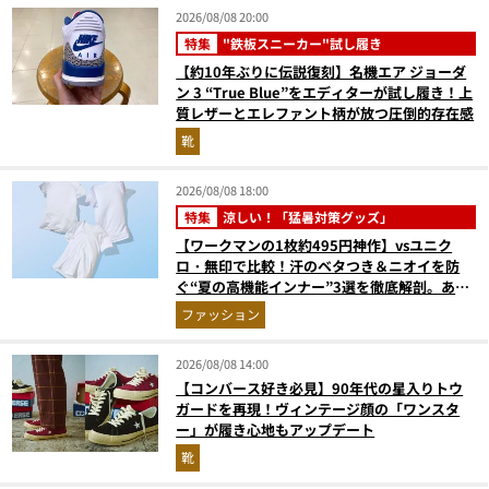
2026/08/08 20:00
特集
"鉄板スニーカー"試し履き
【約10年ぶりに伝説復刻】名機エア ジョーダ
ン 3 “True Blue”をエディターが試し履き！上
質レザーとエレファント柄が放つ圧倒的存在感
靴
2026/08/08 18:00
特集
涼しい！「猛暑対策グッズ」
【ワークマンの1枚約495円神作】vsユニク
ロ・無印で比較！汗のベタつき＆ニオイを防
ぐ“夏の高機能インナー”3選を徹底解剖。あな
たに最適な1着は？
ファッション
2026/08/08 14:00
【コンバース好き必見】90年代の星入りトウ
ガードを再現！ヴィンテージ顔の「ワンスタ
ー」が履き心地もアップデート
靴