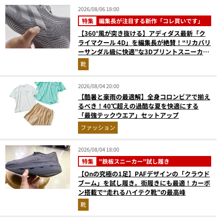
2026/08/06 18:00
特集
編集長が注目する新作「コレ買いです」
【360°風が突き抜ける】アディダス最新「ク
ライマクール 4D」を編集長が絶賛！“リカバリ
ーサンダル級に快適”な3Dプリントスニーカー
『コレ買いです』Vol.173
靴
2026/08/04 20:00
【酷暑と豪雨の最適解】全身コロンビアで揃え
るべき！40℃超えの過酷な夏を快適にする
「最強テックウエア」セットアップ
ファッション
2026/08/04 18:00
特集
"鉄板スニーカー"試し履き
【Onの究極の1足】PAFデザインの「クラウド
ブーム」を試し履き。街履きにも最適！カーボ
ン搭載で“走れるハイテク靴”の最高峰
靴