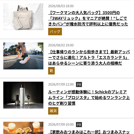
2026/08/03 18:00
【ワークマンの大人気バッグ】3500円の
「3WAYリュック」をマニアが絶賛！“しごで
きカバン”が撥水防汚で評判以上に優秀だった
バッグ
2026/08/02 19:00
【仕事帰りのランから街歩きまで】最新アッパ
ーでさらに進化！アルトラ「エスカランテ 5」
はあらゆるシーンに寄り添う大人の相棒だ
靴
2026/07/09 12:00
PR
ルーティンが感動体験に！Schickのプレミア
ムライン「プロジスタ」で始めるワンランク上
のヒゲ剃り習慣
雑貨
2026/07/09 10:00
PR
【家飲みおつまみはこれ一択】おつまみスナッ