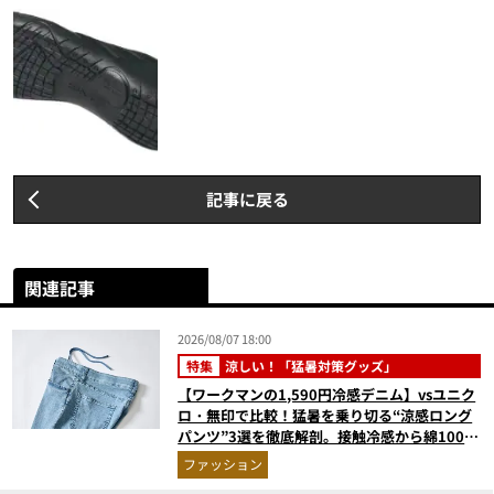
記事に戻る
関連記事
2026/08/07 18:00
特集
涼しい！「猛暑対策グッズ」
【ワークマンの1,590円冷感デニム】vsユニク
ロ・無印で比較！猛暑を乗り切る“涼感ロング
パンツ”3選を徹底解剖。接触冷感から綿100%
まで決定版
ファッション