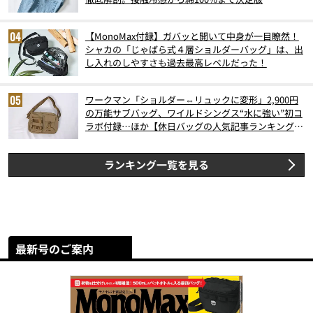
【MonoMax付録】ガバッと開いて中身が一目瞭然！
シャカの「じゃばら式４層ショルダーバッグ」は、出
し入れのしやすさも過去最高レベルだった！
ワークマン「ショルダー⇔リュックに変形」2,900円
の万能サブバッグ、ワイルドシングス“水に強い”初コ
ラボ付録…ほか【休日バッグの人気記事ランキングベ
スト3】（2026年6月版）
ランキング一覧を見る
最新号のご案内