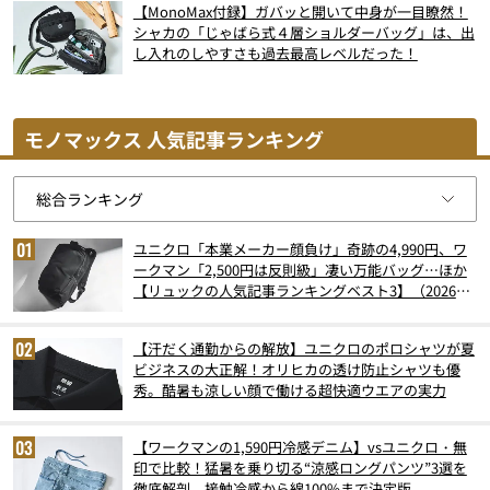
【MonoMax付録】ガバッと開いて中身が一目瞭然！
シャカの「じゃばら式４層ショルダーバッグ」は、出
し入れのしやすさも過去最高レベルだった！
モノマックス 人気記事ランキング
ユニクロ「本業メーカー顔負け」奇跡の4,990円、ワ
ークマン「2,500円は反則級」凄い万能バッグ…ほか
【リュックの人気記事ランキングベスト3】（2026年
6月版）
【汗だく通勤からの解放】ユニクロのポロシャツが夏
ビジネスの大正解！オリヒカの透け防止シャツも優
秀。酷暑も涼しい顔で働ける超快適ウエアの実力
【ワークマンの1,590円冷感デニム】vsユニクロ・無
印で比較！猛暑を乗り切る“涼感ロングパンツ”3選を
徹底解剖。接触冷感から綿100%まで決定版