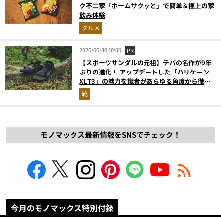
ク不二家「ホームサクッと」で簡単＆極上の家
飲み体験
グルメ
2026/06/30 10:00
PR
【スポーツサンダルの元祖】テバの名作が9年
ぶりの進化！ アップデートした「ハリケーン
XLT3」の魅力を識者があらゆる角度から徹底
解説！
靴
モノマックス最新情報をSNSでチェック！
今月のモノマックス特別付録