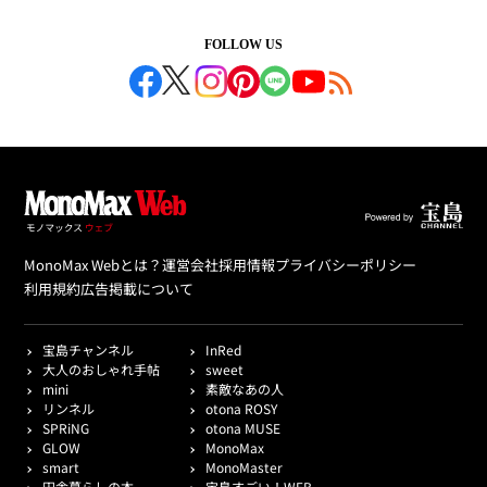
FOLLOW US
MonoMax Webとは？
運営会社
採用情報
プライバシーポリシー
利用規約
広告掲載について
宝島チャンネル
InRed
大人のおしゃれ手帖
sweet
mini
素敵なあの人
リンネル
otona ROSY
SPRiNG
otona MUSE
GLOW
MonoMax
smart
MonoMaster
田舎暮らしの本
宝島すごい！WEB