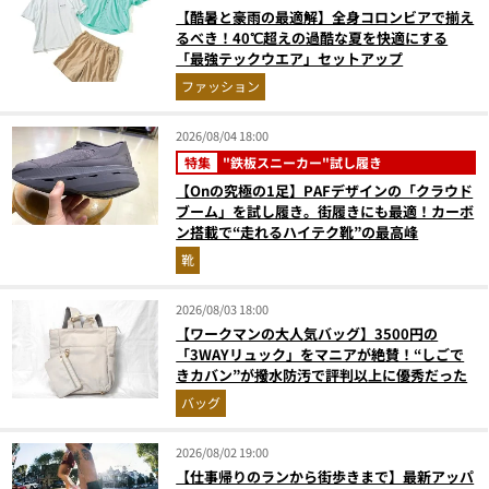
【酷暑と豪雨の最適解】全身コロンビアで揃え
るべき！40℃超えの過酷な夏を快適にする
「最強テックウエア」セットアップ
ファッション
2026/08/04 18:00
特集
"鉄板スニーカー"試し履き
【Onの究極の1足】PAFデザインの「クラウド
ブーム」を試し履き。街履きにも最適！カーボ
ン搭載で“走れるハイテク靴”の最高峰
靴
2026/08/03 18:00
【ワークマンの大人気バッグ】3500円の
「3WAYリュック」をマニアが絶賛！“しごで
きカバン”が撥水防汚で評判以上に優秀だった
バッグ
2026/08/02 19:00
【仕事帰りのランから街歩きまで】最新アッパ