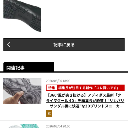
記事に戻る
関連記事
2026/08/06 18:00
特集
編集長が注目する新作「コレ買いです」
【360°風が突き抜ける】アディダス最新「ク
ライマクール 4D」を編集長が絶賛！“リカバリ
ーサンダル級に快適”な3Dプリントスニーカー
『コレ買いです』Vol.173
靴
2026/08/04 20:00