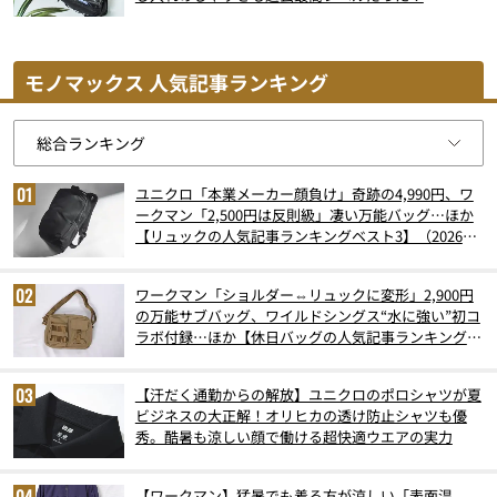
モノマックス 人気記事ランキング
ユニクロ「本業メーカー顔負け」奇跡の4,990円、ワ
ークマン「2,500円は反則級」凄い万能バッグ…ほか
【リュックの人気記事ランキングベスト3】（2026年
6月版）
ワークマン「ショルダー⇔リュックに変形」2,900円
の万能サブバッグ、ワイルドシングス“水に強い”初コ
ラボ付録…ほか【休日バッグの人気記事ランキングベ
スト3】（2026年6月版）
【汗だく通勤からの解放】ユニクロのポロシャツが夏
ビジネスの大正解！オリヒカの透け防止シャツも優
秀。酷暑も涼しい顔で働ける超快適ウエアの実力
【ワークマン】猛暑でも着る方が涼しい「表面温