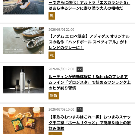
ーでさらに進化！アルトラ「エスカランテ 5」
はあらゆるシーンに寄り添う大人の相棒だ
靴
2026/08/01 22:00
【アダム エ ロペ限定】アディダス オリジナル
スの名作「ハンドボール スペツィアル」がト
レンドのグレーに！
靴
2026/07/09 12:00
PR
ルーティンが感動体験に！Schickのプレミア
ムライン「プロジスタ」で始めるワンランク上
のヒゲ剃り習慣
雑貨
2026/07/09 10:00
PR
【家飲みおつまみはこれ一択】おつまみスナッ
ク不二家「ホームサクッと」で簡単＆極上の家
飲み体験