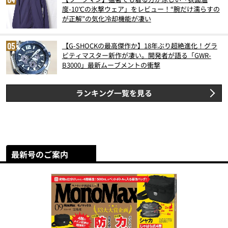
度-10℃の氷撃ウェア」をレビュー！“腕だけ濡らすの
が正解”の気化冷却機能が凄い
【G-SHOCKの最高傑作か】18年ぶり超絶進化！グラ
ビティマスター新作が凄い。開発者が語る「GWR-
B3000」最新ムーブメントの衝撃
ランキング一覧を見る
最新号のご案内