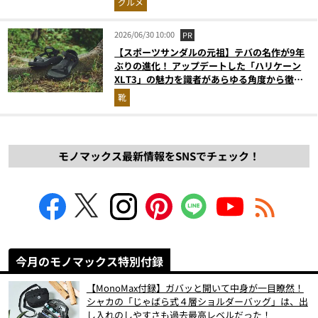
グルメ
2026/06/30 10:00
PR
【スポーツサンダルの元祖】テバの名作が9年
ぶりの進化！ アップデートした「ハリケーン
XLT3」の魅力を識者があらゆる角度から徹底
解説！
靴
モノマックス最新情報をSNSでチェック！
今月のモノマックス特別付録
【MonoMax付録】ガバッと開いて中身が一目瞭然！
シャカの「じゃばら式４層ショルダーバッグ」は、出
し入れのしやすさも過去最高レベルだった！