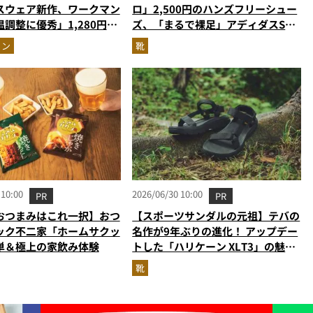
スウェア新作、ワークマン
ロ」2,500円のハンズフリーシュー
調整に優秀」1,280円の
ズ、「まるで裸足」アディダスSF
ほか【コスパ服の人気記事
級…ほか【スニーカーの人気記事ラ
ョン
靴
ベスト3】（2026年6月
ンキングベスト3】（2026年6月
版）
 10:00
2026/06/30 10:00
PR
PR
おつまみはこれ一択】おつ
【スポーツサンダルの元祖】テバの
ック不二家「ホームサクッ
名作が9年ぶりの進化！ アップデー
単＆極上の家飲み体験
トした「ハリケーン XLT3」の魅力
を識者があらゆる角度から徹底解
靴
説！