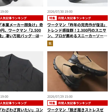
 19:00
2026/07/30 19:00
人気記事ランキング
特集
月間人気記事ランキング
「本業メーカー顔負け」奇
ワークマン「昨年の完売作が復活」
90円、ワークマン「2,500
トレンド感抜群！2,300円のスニサ
級」凄い万能バッグ…ほか
ン、プロが薦めるスニーカーソール
クの人気記事ランキングベ
搭載“走れるサンダル”…ほか【夏
靴
2026年6月版）
シューズの人気記事ランキングベス
ト3】（2026年6月版）
 19:00
2026/07/29 15:00
人気記事ランキング
特集
月間人気記事ランキング
「わざわざ買いたい」コン
ワークマン「脱ぎ履きストレスゼ