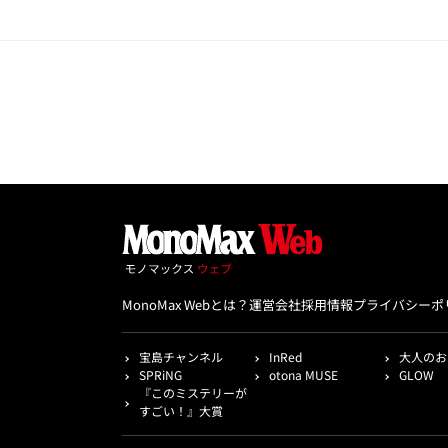
MonoMax Webとは？
運営会社
採用情報
プライバシーポ
宝島チャンネル
InRed
大人のお
SPRiNG
otona MUSE
GLOW
『このミステリーが
すごい！』大賞