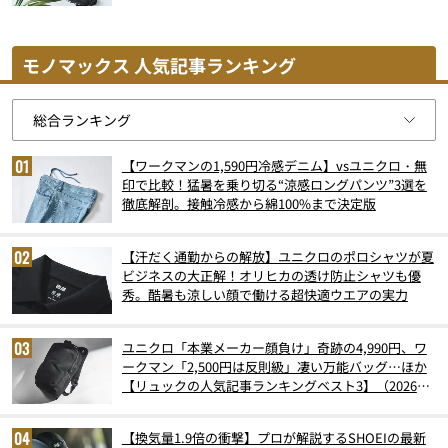
モノマックス 人気記事ランキング
【ワークマンの1,590円冷感デニム】vsユニクロ・無
印で比較！猛暑を乗り切る“涼感ロングパンツ”3選を
徹底解剖。接触冷感から綿100%まで決定版
【汗だく通勤からの解放】ユニクロのポロシャツが夏
ビジネスの大正解！オリヒカの透け防止シャツも優
秀。酷暑も涼しい顔で働ける超快適ウエアの実力
ユニクロ「本業メーカー顔負け」奇跡の4,990円、ワ
ークマン「2,500円は反則級」凄い万能バッグ…ほか
【リュックの人気記事ランキングベスト3】（2026年
6月版）
【換気量1.9倍の衝撃】プロが解説するSHOEIの最新