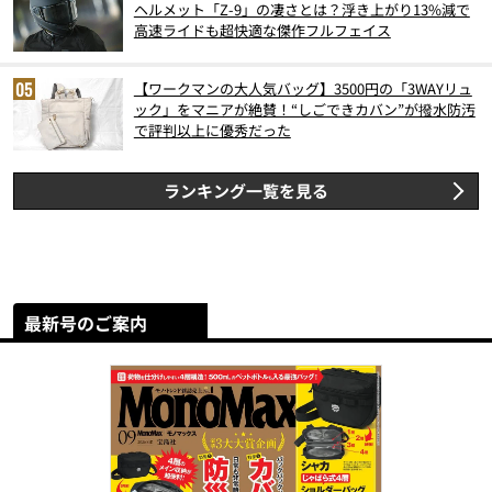
ヘルメット「Z-9」の凄さとは？浮き上がり13%減で
高速ライドも超快適な傑作フルフェイス
【ワークマンの大人気バッグ】3500円の「3WAYリュ
ック」をマニアが絶賛！“しごできカバン”が撥水防汚
で評判以上に優秀だった
ランキング一覧を見る
最新号のご案内