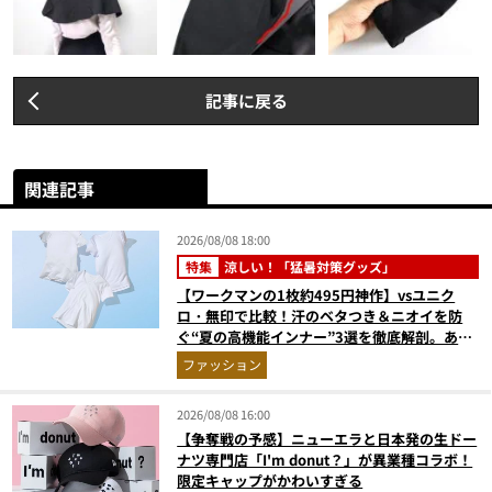
記事に戻る
関連記事
2026/08/08 18:00
特集
涼しい！「猛暑対策グッズ」
【ワークマンの1枚約495円神作】vsユニク
ロ・無印で比較！汗のベタつき＆ニオイを防
ぐ“夏の高機能インナー”3選を徹底解剖。あな
たに最適な1着は？
ファッション
2026/08/08 16:00
【争奪戦の予感】ニューエラと日本発の生ドー
ナツ専門店「I'm donut？」が異業種コラボ！
限定キャップがかわいすぎる