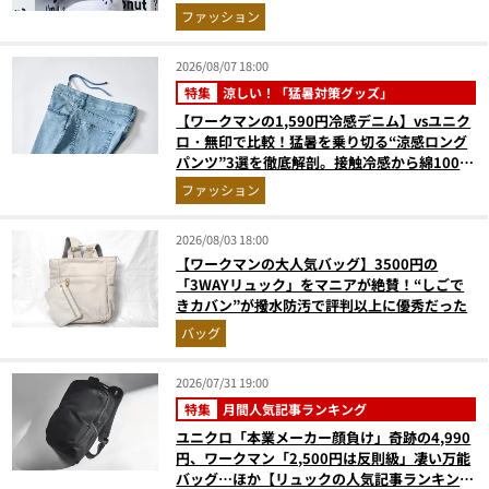
ファッション
2026/08/07 18:00
特集
涼しい！「猛暑対策グッズ」
【ワークマンの1,590円冷感デニム】vsユニク
ロ・無印で比較！猛暑を乗り切る“涼感ロング
パンツ”3選を徹底解剖。接触冷感から綿100%
まで決定版
ファッション
2026/08/03 18:00
【ワークマンの大人気バッグ】3500円の
「3WAYリュック」をマニアが絶賛！“しごで
きカバン”が撥水防汚で評判以上に優秀だった
バッグ
2026/07/31 19:00
特集
月間人気記事ランキング
ユニクロ「本業メーカー顔負け」奇跡の4,990
円、ワークマン「2,500円は反則級」凄い万能
バッグ…ほか【リュックの人気記事ランキング