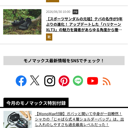
2026/06/30 10:00
PR
【スポーツサンダルの元祖】テバの名作が9年
ぶりの進化！ アップデートした「ハリケーン
XLT3」の魅力を識者があらゆる角度から徹底
解説！
靴
モノマックス最新情報をSNSでチェック！
今月のモノマックス特別付録
【MonoMax付録】ガバッと開いて中身が一目瞭然！
シャカの「じゃばら式４層ショルダーバッグ」は、出
し入れのしやすさも過去最高レベルだった！