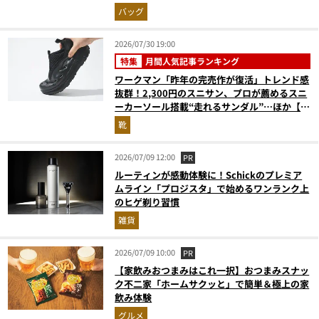
ベスト3】（2026年6月版）
バッグ
2026/07/30 19:00
特集
月間人気記事ランキング
ワークマン「昨年の完売作が復活」トレンド感
抜群！2,300円のスニサン、プロが薦めるスニ
ーカーソール搭載“走れるサンダル”…ほか【夏
シューズの人気記事ランキングベスト3】
靴
（2026年6月版）
2026/07/09 12:00
PR
ルーティンが感動体験に！Schickのプレミア
ムライン「プロジスタ」で始めるワンランク上
のヒゲ剃り習慣
雑貨
2026/07/09 10:00
PR
【家飲みおつまみはこれ一択】おつまみスナッ
ク不二家「ホームサクッと」で簡単＆極上の家
飲み体験
グルメ