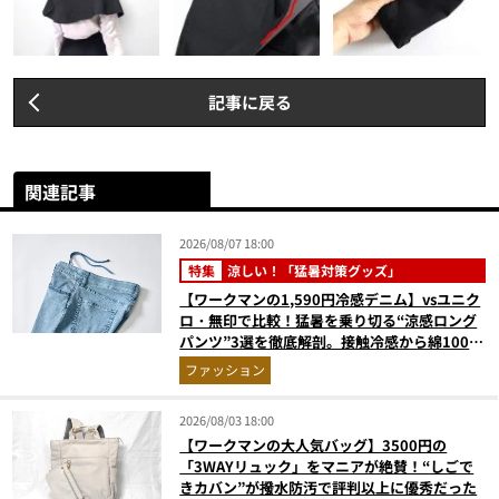
記事に戻る
関連記事
2026/08/07 18:00
特集
涼しい！「猛暑対策グッズ」
【ワークマンの1,590円冷感デニム】vsユニク
ロ・無印で比較！猛暑を乗り切る“涼感ロング
パンツ”3選を徹底解剖。接触冷感から綿100%
まで決定版
ファッション
2026/08/03 18:00
【ワークマンの大人気バッグ】3500円の
「3WAYリュック」をマニアが絶賛！“しごで
きカバン”が撥水防汚で評判以上に優秀だった