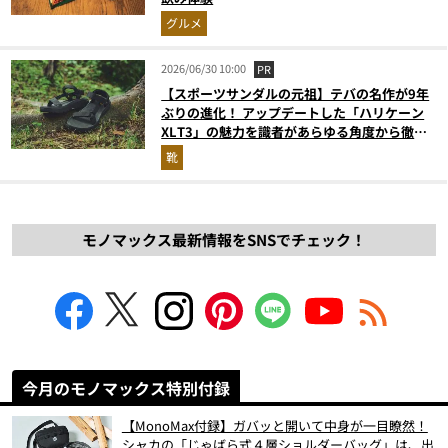
グルメ
2026/06/30 10:00
PR
【スポーツサンダルの元祖】テバの名作が9年
ぶりの進化！ アップデートした「ハリケーン
XLT3」の魅力を識者があらゆる角度から徹底
解説！
靴
モノマックス最新情報をSNSでチェック！
今月のモノマックス特別付録
【MonoMax付録】ガバッと開いて中身が一目瞭然！
シャカの「じゃばら式４層ショルダーバッグ」は、出