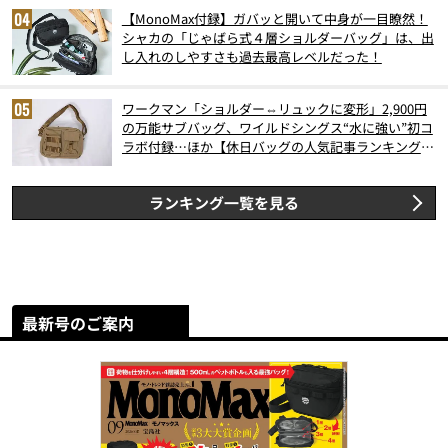
【MonoMax付録】ガバッと開いて中身が一目瞭然！
シャカの「じゃばら式４層ショルダーバッグ」は、出
し入れのしやすさも過去最高レベルだった！
ワークマン「ショルダー⇔リュックに変形」2,900円
の万能サブバッグ、ワイルドシングス“水に強い”初コ
ラボ付録…ほか【休日バッグの人気記事ランキングベ
スト3】（2026年6月版）
ランキング一覧を見る
最新号のご案内