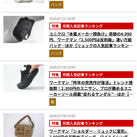
バッグ
2026/07/31 19:00
特集
月間人気記事ランキング
ユニクロ「本業メーカー顔負け」奇跡の4,990
円、ワークマン「2,500円は反則級」凄い万能
バッグ…ほか【リュックの人気記事ランキング
ベスト3】（2026年6月版）
バッグ
2026/07/30 19:00
特集
月間人気記事ランキング
ワークマン「昨年の完売作が復活」トレンド感
抜群！2,300円のスニサン、プロが薦めるスニ
ーカーソール搭載“走れるサンダル”…ほか【夏
シューズの人気記事ランキングベスト3】
靴
（2026年6月版）
2026/07/30 15:00
特集
月間人気記事ランキング
ワークマン「ショルダー⇔リュックに変形」
2,900円の万能サブバッグ、ワイルドシング