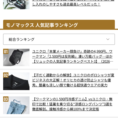
し入れのしやすさも過去最高レベルだった！
モノマックス 人気記事ランキング
ユニクロ「本業メーカー顔負け」奇跡の4,990円、ワ
ークマン「2,500円は反則級」凄い万能バッグ…ほか
【リュックの人気記事ランキングベスト3】（2026年
6月版）
【汗だく通勤からの解放】ユニクロのポロシャツが夏
ビジネスの大正解！オリヒカの透け防止シャツも優
秀。酷暑も涼しい顔で働ける超快適ウエアの実力
【ワークマンの1,590円冷感デニム】vsユニクロ・無
印で比較！猛暑を乗り切る“涼感ロングパンツ”3選を
徹底解剖。接触冷感から綿100%まで決定版