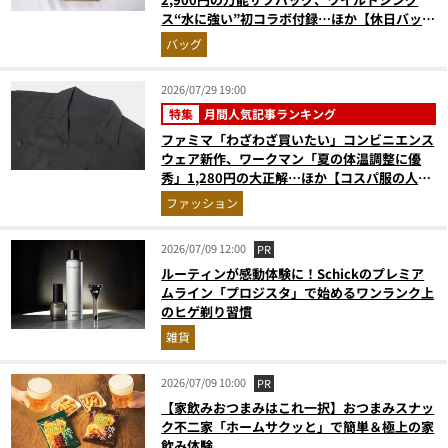
ス“水に強い”初コラボ付録…ほか【休日バッグ
の人気記事ランキングベスト3】（2026年6月
バッグ
版）
2026/07/29 19:00
特集
月間人気記事ランキング
ファミマ「わざわざ買いたい」コンビニエンス
ウェア新作、ワークマン「夏の体温調整に優
秀」1,280円の大正解…ほか【コスパ服の人気
記事ランキングベスト3】（2026年6月版）
ファッション
2026/07/09 12:00
PR
ルーティンが感動体験に！Schickのプレミア
ムライン「プロジスタ」で始めるワンランク上
のヒゲ剃り習慣
雑貨
2026/07/09 10:00
PR
【家飲みおつまみはこれ一択】おつまみスナッ
ク不二家「ホームサクッと」で簡単＆極上の家
飲み体験