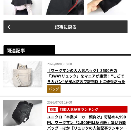
記事に戻る
関連記事
2026/08/03 18:00
【ワークマンの大人気バッグ】3500円の
「3WAYリュック」をマニアが絶賛！“しごで
きカバン”が撥水防汚で評判以上に優秀だった
バッグ
2026/07/31 19:00
特集
月間人気記事ランキング
ユニクロ「本業メーカー顔負け」奇跡の4,990
円、ワークマン「2,500円は反則級」凄い万能
バッグ…ほか【リュックの人気記事ランキング