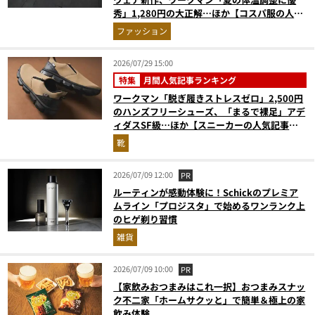
秀」1,280円の大正解…ほか【コスパ服の人気
記事ランキングベスト3】（2026年6月版）
ファッション
2026/07/29 15:00
特集
月間人気記事ランキング
ワークマン「脱ぎ履きストレスゼロ」2,500円
のハンズフリーシューズ、「まるで裸足」アデ
ィダスSF級…ほか【スニーカーの人気記事ラ
ンキングベスト3】（2026年6月版）
靴
2026/07/09 12:00
PR
ルーティンが感動体験に！Schickのプレミア
ムライン「プロジスタ」で始めるワンランク上
のヒゲ剃り習慣
雑貨
2026/07/09 10:00
PR
【家飲みおつまみはこれ一択】おつまみスナッ
ク不二家「ホームサクッと」で簡単＆極上の家
飲み体験