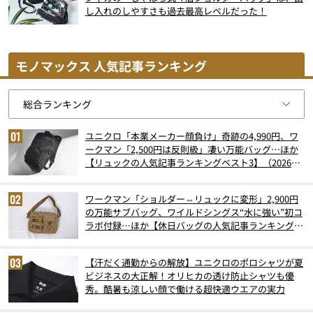
し入れのしやすさも過去最高レベルだった！
モノマックス 人気記事ランキング
ユニクロ「本業メーカー顔負け」奇跡の4,990円、ワ
ークマン「2,500円は反則級」凄い万能バッグ…ほか
【リュックの人気記事ランキングベスト3】（2026年
6月版）
ワークマン「ショルダー⇔リュックに変形」2,900円
の万能サブバッグ、ワイルドシングス“水に強い”初コ
ラボ付録…ほか【休日バッグの人気記事ランキングベ
スト3】（2026年6月版）
【汗だく通勤からの解放】ユニクロのポロシャツが夏
ビジネスの大正解！オリヒカの透け防止シャツも優
秀。酷暑も涼しい顔で働ける超快適ウエアの実力