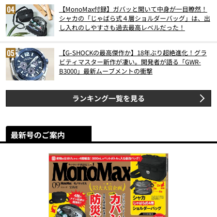
【MonoMax付録】ガバッと開いて中身が一目瞭然！
シャカの「じゃばら式４層ショルダーバッグ」は、出
し入れのしやすさも過去最高レベルだった！
【G-SHOCKの最高傑作か】18年ぶり超絶進化！グラ
ビティマスター新作が凄い。開発者が語る「GWR-
B3000」最新ムーブメントの衝撃
ランキング一覧を見る
最新号のご案内