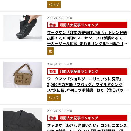
ベスト3】（2026年6月版）
バッグ
2026/07/30 19:00
特集
月間人気記事ランキング
ワークマン「昨年の完売作が復活」トレンド感
抜群！2,300円のスニサン、プロが薦めるスニ
ーカーソール搭載“走れるサンダル”…ほか【夏
シューズの人気記事ランキングベスト3】
靴
（2026年6月版）
2026/07/30 15:00
特集
月間人気記事ランキング
ワークマン「ショルダー⇔リュックに変形」
2,900円の万能サブバッグ、ワイルドシング
ス“水に強い”初コラボ付録…ほか【休日バッグ
の人気記事ランキングベスト3】（2026年6月
バッグ
版）
2026/07/29 19:00
特集
月間人気記事ランキング
ファミマ「わざわざ買いたい」コンビニエンス
ウェア新作、ワークマン「夏の体温調整に優