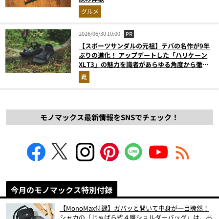
グルメ
2026/06/30 10:00
PR
【スポーツサンダルの元祖】テバの名作が9年
ぶりの進化！ アップデートした「ハリケーン
XLT3」の魅力を識者があらゆる角度から徹底
解説！
靴
モノマックス最新情報をSNSでチェック！
今月のモノマックス特別付録
【MonoMax付録】ガバッと開いて中身が一目瞭然！
シャカの「じゃばら式４層ショルダーバッグ」は、出