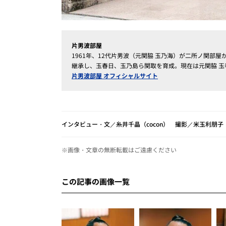
片男波部屋
1961年、12代片男波（元関脇 玉乃海）が二所ノ関部屋
継承し、玉春日、玉乃島ら関取を育成。現在は元関脇 
片男波部屋 オフィシャルサイト
インタビュー・文／糸井千晶（cocon） 撮影／米玉利朋子（G.
※画像・文章の無断転載はご遠慮ください
この記事の画像一覧