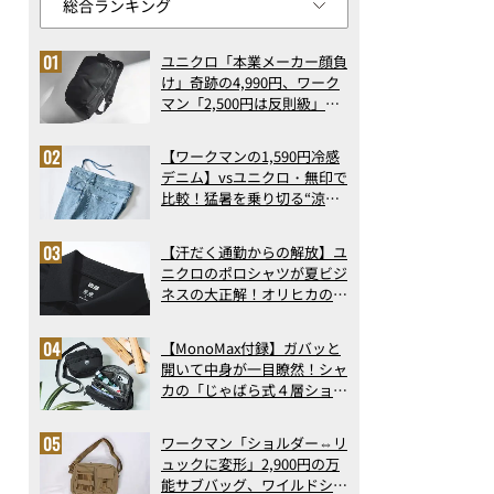
ユニクロ「本業メーカー顔負
け」奇跡の4,990円、ワーク
マン「2,500円は反則級」凄
い万能バッグ…ほか【リュッ
クの人気記事ランキングベス
【ワークマンの1,590円冷感
ト3】（2026年6月版）
デニム】vsユニクロ・無印で
比較！猛暑を乗り切る“涼感
ロングパンツ”3選を徹底解
剖。接触冷感から綿100%ま
【汗だく通勤からの解放】ユ
で決定版
ニクロのポロシャツが夏ビジ
ネスの大正解！オリヒカの透
け防止シャツも優秀。酷暑も
涼しい顔で働ける超快適ウエ
【MonoMax付録】ガバッと
アの実力
開いて中身が一目瞭然！シャ
カの「じゃばら式４層ショル
ダーバッグ」は、出し入れの
しやすさも過去最高レベルだ
ワークマン「ショルダー⇔リ
った！
ュックに変形」2,900円の万
能サブバッグ、ワイルドシン