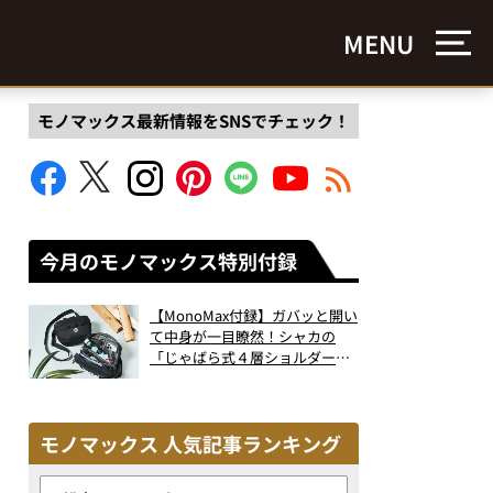
MENU
モノマックス最新情報をSNSでチェック！
今月のモノマックス特別付録
【MonoMax付録】ガバッと開い
て中身が一目瞭然！シャカの
「じゃばら式４層ショルダーバ
ッグ」は、出し入れのしやすさ
も過去最高レベルだった！
モノマックス 人気記事ランキング