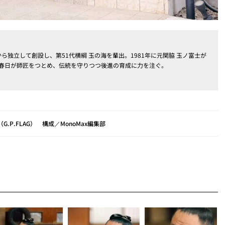
から独立して創設し、第51代横綱 玉の海を輩出。1981年に元関脇 玉ノ富士が
玉春日が師匠をつとめ、伝統を守りつつ後進の育成に力を注ぐ。
P.FLAG） 構成／MonoMax編集部