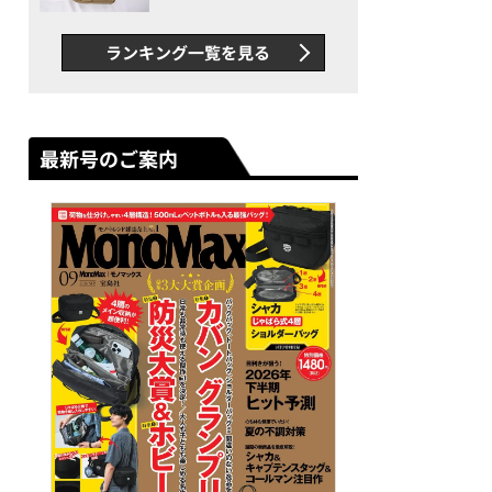
グス“水に強い”初コラボ付
録…ほか【休日バッグの人気
ランキング一覧を見る
記事ランキングベスト3】
（2026年6月版）
最新号のご案内