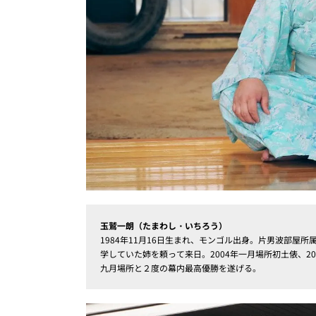
玉鷲一朗（たまわし・いちろう）
1984年11月16日生まれ、モンゴル出身。片男波部
学していた姉を頼って来日。2004年一月場所初土俵、20
九月場所と２度の幕内最高優勝を遂げる。