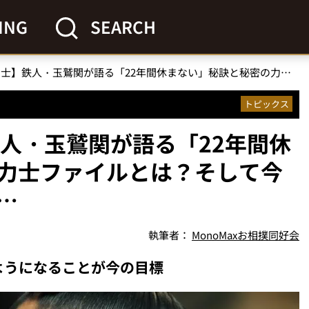
ING
SEARCH
【41歳の幕内力士】鉄人・玉鷲関が語る「22年間休まない」秘訣と秘密の力士ファイルとは？そして今日も土俵に立ち続ける…
トピックス
鉄人・玉鷲関が語る「22年間休
力士ファイルとは？そして今
…
執筆者：
MonoMaxお相撲同好会
ようになることが今の目標