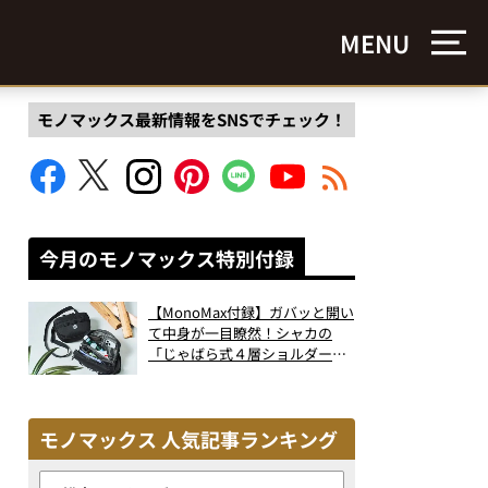
MENU
モノマックス最新情報をSNSでチェック！
今月のモノマックス特別付録
【MonoMax付録】ガバッと開い
て中身が一目瞭然！シャカの
「じゃばら式４層ショルダーバ
ッグ」は、出し入れのしやすさ
も過去最高レベルだった！
モノマックス 人気記事ランキング