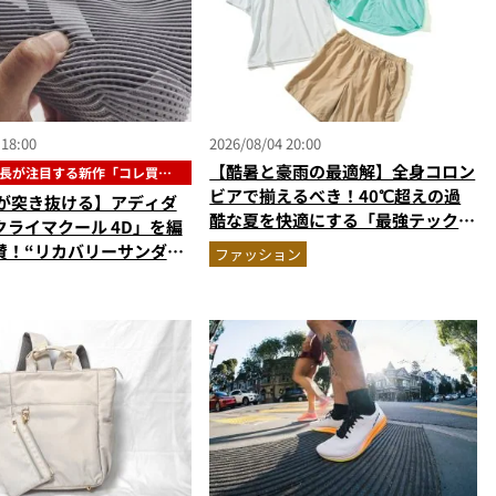
 18:00
2026/08/04 20:00
【酷暑と豪雨の最適解】全身コロン
長が注目する新作「コレ買い
」
ビアで揃えるべき！40℃超えの過
風が突き抜ける】アディダ
酷な夏を快適にする「最強テックウ
クライマクール 4D」を編
エア」セットアップ
賛！“リカバリーサンダル
ファッション
”な3Dプリントスニーカー
です』Vol.173