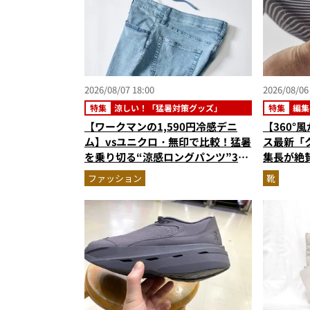
2026/08/07 18:00
2026/08/06
特集
涼しい！「猛暑対策グッズ」
特集
編集
です
【ワークマンの1,590円冷感デニ
【360°
ム】vsユニクロ・無印で比較！猛暑
ス最新「
を乗り切る“涼感ロングパンツ”3選
集長が絶
を徹底解剖。接触冷感から綿100%
級に快適
ファッション
靴
まで決定版
『コレ買い