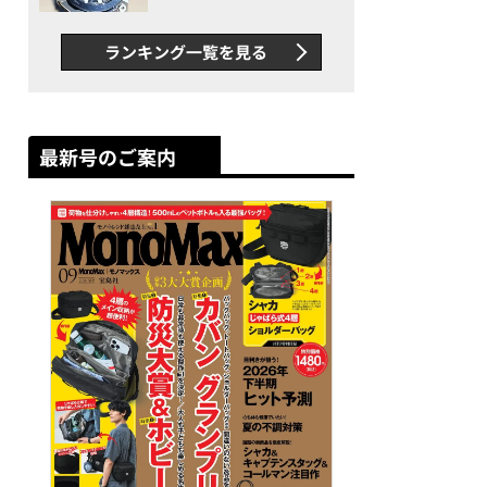
者が語る「GWR-B3000」最
新ムーブメントの衝撃
ランキング一覧を見る
最新号のご案内