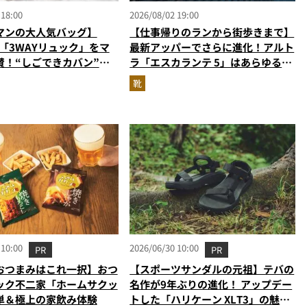
 18:00
2026/08/02 19:00
マンの大人気バッグ】
【仕事帰りのランから街歩きまで】
の「3WAYリュック」をマ
最新アッパーでさらに進化！アルト
賛！“しごできカバン”が
ラ「エスカランテ 5」はあらゆるシ
で評判以上に優秀だった
ーンに寄り添う大人の相棒だ
靴
 10:00
2026/06/30 10:00
PR
PR
おつまみはこれ一択】おつ
【スポーツサンダルの元祖】テバの
ック不二家「ホームサクッ
名作が9年ぶりの進化！ アップデー
単＆極上の家飲み体験
トした「ハリケーン XLT3」の魅力