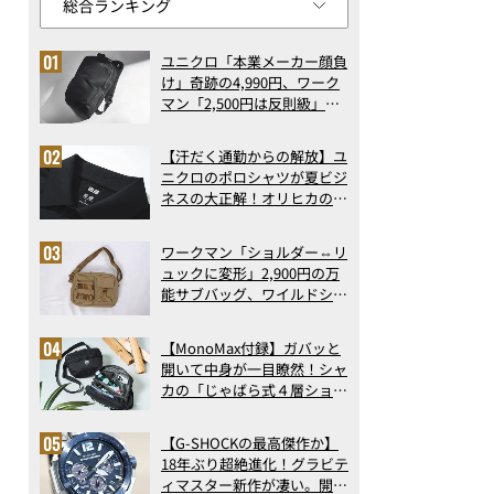
ユニクロ「本業メーカー顔負
け」奇跡の4,990円、ワーク
マン「2,500円は反則級」凄
い万能バッグ…ほか【リュッ
クの人気記事ランキングベス
【汗だく通勤からの解放】ユ
ト3】（2026年6月版）
ニクロのポロシャツが夏ビジ
ネスの大正解！オリヒカの透
け防止シャツも優秀。酷暑も
涼しい顔で働ける超快適ウエ
ワークマン「ショルダー⇔リ
アの実力
ュックに変形」2,900円の万
能サブバッグ、ワイルドシン
グス“水に強い”初コラボ付
録…ほか【休日バッグの人気
【MonoMax付録】ガバッと
記事ランキングベスト3】
開いて中身が一目瞭然！シャ
（2026年6月版）
カの「じゃばら式４層ショル
ダーバッグ」は、出し入れの
しやすさも過去最高レベルだ
【G-SHOCKの最高傑作か】
った！
18年ぶり超絶進化！グラビテ
ィマスター新作が凄い。開発