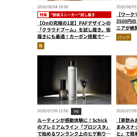
2026/08/04 18:00
2026/08/03
【ワーク
特集
"鉄板スニーカー"試し履き
3500円
【Onの究極の1足】PAFデザインの
ニアが絶
「クラウドブーム」を試し履き。街
撥水防汚
履きにも最適！カーボン搭載で“走
バッグ
れるハイテク靴”の最高峰
靴
2026/07/09 12:00
2026/07/09
PR
ルーティンが感動体験に！Schick
【家飲み
のプレミアムライン「プロジスタ」
まみスナ
で始めるワンランク上のヒゲ剃り習
と」で簡