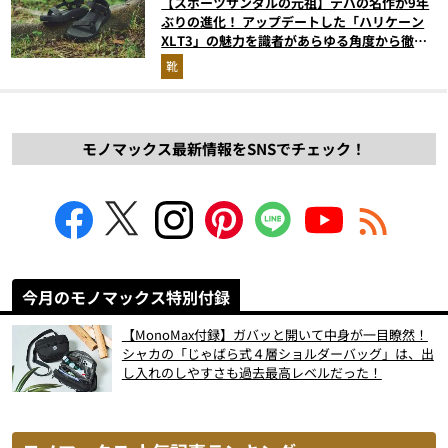
【スポーツサンダルの元祖】テバの名作が9年
ぶりの進化！ アップデートした「ハリケーン
XLT3」の魅力を識者があらゆる角度から徹底
解説！
靴
モノマックス最新情報をSNSでチェック！
今月のモノマックス特別付録
【MonoMax付録】ガバッと開いて中身が一目瞭然！
シャカの「じゃばら式４層ショルダーバッグ」は、出
し入れのしやすさも過去最高レベルだった！