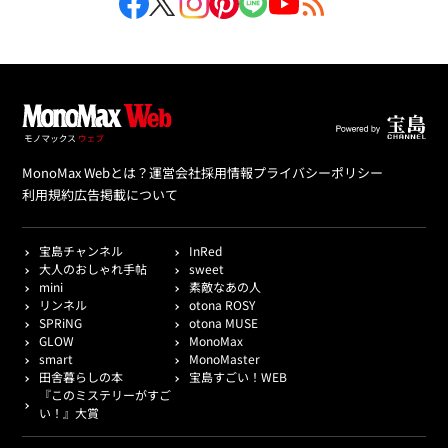
MonoMax Webとは？
運営会社
採用情報
プライバシーポリシー
利用規約
広告掲載について
宝島チャンネル
InRed
大人のおしゃれ手帖
sweet
mini
素敵なあの人
リンネル
otona ROSY
SPRiNG
otona MUSE
GLOW
MonoMax
smart
MonoMaster
田舎暮らしの本
宝島すごい！WEB
『このミステリーがすご
い！』大賞