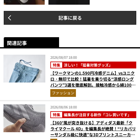
記事に戻る
関連記事
2026/08/07 18:00
特集
涼しい！「猛暑対策グッズ」
【ワークマンの1,590円冷感デニム】vsユニク
ロ・無印で比較！猛暑を乗り切る“涼感ロング
パンツ”3選を徹底解剖。接触冷感から綿100%
まで決定版
ファッション
2026/08/06 18:00
特集
編集長が注目する新作「コレ買いです」
【360°風が突き抜ける】アディダス最新「ク
ライマクール 4D」を編集長が絶賛！“リカバリ
ーサンダル級に快適”な3Dプリントスニーカー