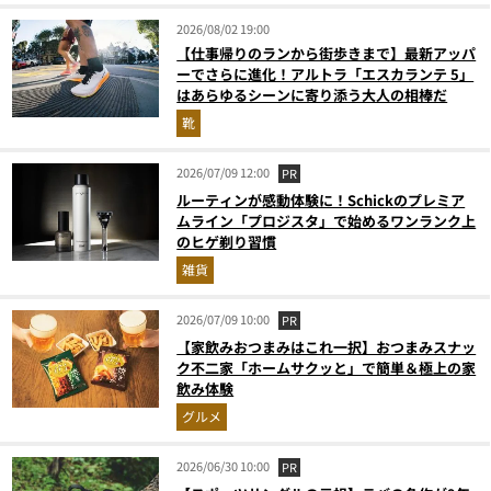
2026/08/02 19:00
【仕事帰りのランから街歩きまで】最新アッパ
ーでさらに進化！アルトラ「エスカランテ 5」
はあらゆるシーンに寄り添う大人の相棒だ
靴
2026/07/09 12:00
PR
ルーティンが感動体験に！Schickのプレミア
ムライン「プロジスタ」で始めるワンランク上
のヒゲ剃り習慣
雑貨
2026/07/09 10:00
PR
【家飲みおつまみはこれ一択】おつまみスナッ
ク不二家「ホームサクッと」で簡単＆極上の家
飲み体験
グルメ
2026/06/30 10:00
PR