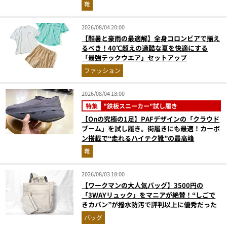
『コレ買いです』Vol.173
靴
2026/08/04 20:00
【酷暑と豪雨の最適解】全身コロンビアで揃え
るべき！40℃超えの過酷な夏を快適にする
「最強テックウエア」セットアップ
ファッション
2026/08/04 18:00
特集
"鉄板スニーカー"試し履き
【Onの究極の1足】PAFデザインの「クラウド
ブーム」を試し履き。街履きにも最適！カーボ
ン搭載で“走れるハイテク靴”の最高峰
靴
2026/08/03 18:00
【ワークマンの大人気バッグ】3500円の
「3WAYリュック」をマニアが絶賛！“しごで
きカバン”が撥水防汚で評判以上に優秀だった
バッグ