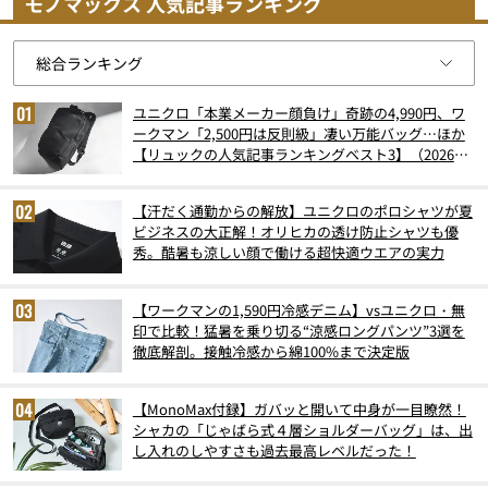
モノマックス 人気記事ランキング
ユニクロ「本業メーカー顔負け」奇跡の4,990円、ワ
ークマン「2,500円は反則級」凄い万能バッグ…ほか
【リュックの人気記事ランキングベスト3】（2026年
6月版）
【汗だく通勤からの解放】ユニクロのポロシャツが夏
ビジネスの大正解！オリヒカの透け防止シャツも優
秀。酷暑も涼しい顔で働ける超快適ウエアの実力
【ワークマンの1,590円冷感デニム】vsユニクロ・無
印で比較！猛暑を乗り切る“涼感ロングパンツ”3選を
徹底解剖。接触冷感から綿100%まで決定版
【MonoMax付録】ガバッと開いて中身が一目瞭然！
シャカの「じゃばら式４層ショルダーバッグ」は、出
し入れのしやすさも過去最高レベルだった！