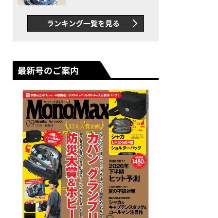
者が語る「GWR-B3000」最
新ムーブメントの衝撃
ランキング一覧を見る
最新号のご案内