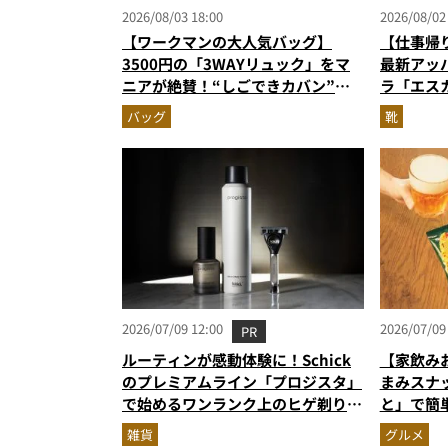
2026/08/03 18:00
2026/08/02
【ワークマンの大人気バッグ】
【仕事帰
3500円の「3WAYリュック」をマ
最新アッ
ニアが絶賛！“しごできカバン”が
ラ「エス
撥水防汚で評判以上に優秀だった
ーンに寄
バッグ
靴
2026/07/09 12:00
2026/07/09
PR
ルーティンが感動体験に！Schick
【家飲み
のプレミアムライン「プロジスタ」
まみスナ
で始めるワンランク上のヒゲ剃り習
と」で簡
慣
雑貨
グルメ