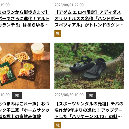
 19:00
2026/08/01 22:00
りのランから街歩きまで】
【アダム エ ロペ限定】アディダス
パーでさらに進化！アルト
オリジナルスの名作「ハンドボール
カランテ 5」はあらゆるシ
スペツィアル」がトレンドのグレー
り添う大人の相棒だ
に！
靴
 10:00
2026/06/30 10:00
PR
PR
おつまみはこれ一択】おつ
【スポーツサンダルの元祖】テバの
ック不二家「ホームサクッ
名作が9年ぶりの進化！ アップデー
単＆極上の家飲み体験
トした「ハリケーン XLT3」の魅力
を識者があらゆる角度から徹底解
靴
説！