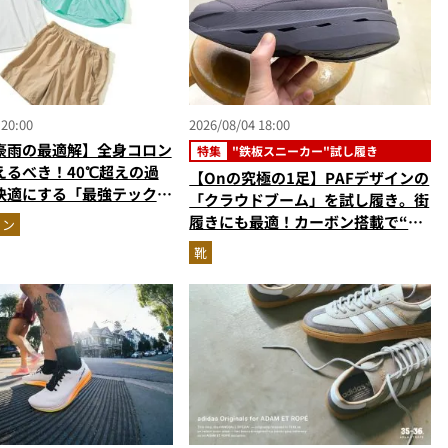
 20:00
2026/08/04 18:00
豪雨の最適解】全身コロン
特集
"鉄板スニーカー"試し履き
えるべき！40℃超えの過
【Onの究極の1足】PAFデザインの
快適にする「最強テックウ
「クラウドブーム」を試し履き。街
ットアップ
履きにも最適！カーボン搭載で“走
ョン
れるハイテク靴”の最高峰
靴