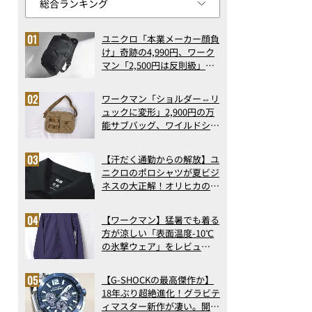
ユニクロ「本業メーカー顔負
け」奇跡の4,990円、ワーク
マン「2,500円は反則級」凄
い万能バッグ…ほか【リュッ
クの人気記事ランキングベス
ワークマン「ショルダー⇔リ
ト3】（2026年6月版）
ュックに変形」2,900円の万
能サブバッグ、ワイルドシン
グス“水に強い”初コラボ付
録…ほか【休日バッグの人気
【汗だく通勤からの解放】ユ
記事ランキングベスト3】
ニクロのポロシャツが夏ビジ
（2026年6月版）
ネスの大正解！オリヒカの透
け防止シャツも優秀。酷暑も
涼しい顔で働ける超快適ウエ
【ワークマン】猛暑でも着る
アの実力
方が涼しい「表面温度-10℃
の氷撃ウェア」をレビュ
ー！“腕だけ濡らすのが正
解”の気化冷却機能が凄い
【G-SHOCKの最高傑作か】
18年ぶり超絶進化！グラビテ
ィマスター新作が凄い。開発