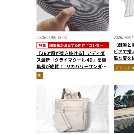
2026/08/06 18:00
2026/08/04
【酷暑と
特集
編集長が注目する新作「コレ買い
です」
ビアで揃
【360°風が突き抜ける】アディダ
酷な夏を
ス最新「クライマクール 4D」を編
エア」セ
集長が絶賛！“リカバリーサンダル
ファッシ
級に快適”な3Dプリントスニーカー
靴
『コレ買いです』Vol.173