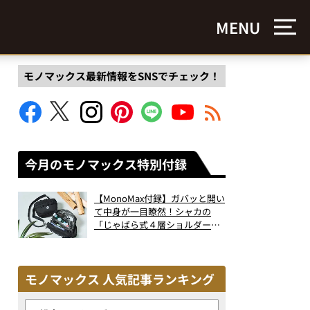
MENU
モノマックス最新情報をSNSでチェック！
今月のモノマックス特別付録
【MonoMax付録】ガバッと開い
て中身が一目瞭然！シャカの
「じゃばら式４層ショルダーバ
ッグ」は、出し入れのしやすさ
も過去最高レベルだった！
モノマックス 人気記事ランキング