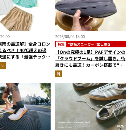
 20:00
2026/08/04 18:00
豪雨の最適解】全身コロン
特集
"鉄板スニーカー"試し履き
えるべき！40℃超えの過
【Onの究極の1足】PAFデザインの
快適にする「最強テックウ
「クラウドブーム」を試し履き。街
ットアップ
履きにも最適！カーボン搭載で“走
ョン
れるハイテク靴”の最高峰
靴