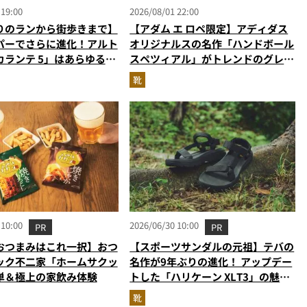
 19:00
2026/08/01 22:00
りのランから街歩きまで】
【アダム エ ロペ限定】アディダス
パーでさらに進化！アルト
オリジナルスの名作「ハンドボール
カランテ 5」はあらゆるシ
スペツィアル」がトレンドのグレー
り添う大人の相棒だ
に！
靴
 10:00
2026/06/30 10:00
PR
PR
おつまみはこれ一択】おつ
【スポーツサンダルの元祖】テバの
ック不二家「ホームサクッ
名作が9年ぶりの進化！ アップデー
単＆極上の家飲み体験
トした「ハリケーン XLT3」の魅力
を識者があらゆる角度から徹底解
靴
説！