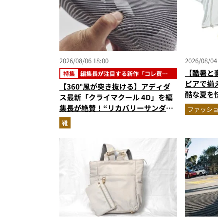
2026/08/06 18:00
2026/08/04
【酷暑と
特集
編集長が注目する新作「コレ買い
です」
ビアで揃
【360°風が突き抜ける】アディダ
酷な夏を
ス最新「クライマクール 4D」を編
エア」セ
集長が絶賛！“リカバリーサンダル
ファッシ
級に快適”な3Dプリントスニーカー
靴
『コレ買いです』Vol.173