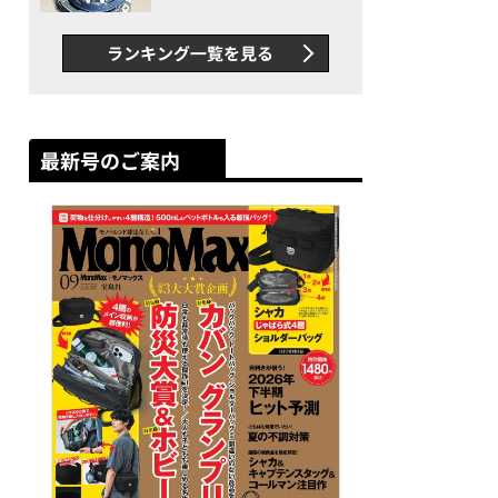
者が語る「GWR-B3000」最
新ムーブメントの衝撃
ランキング一覧を見る
最新号のご案内