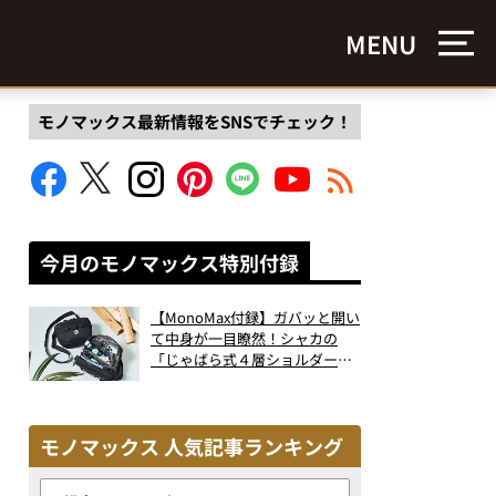
MENU
モノマックス最新情報をSNSでチェック！
今月のモノマックス特別付録
【MonoMax付録】ガバッと開い
て中身が一目瞭然！シャカの
「じゃばら式４層ショルダーバ
ッグ」は、出し入れのしやすさ
も過去最高レベルだった！
モノマックス 人気記事ランキング