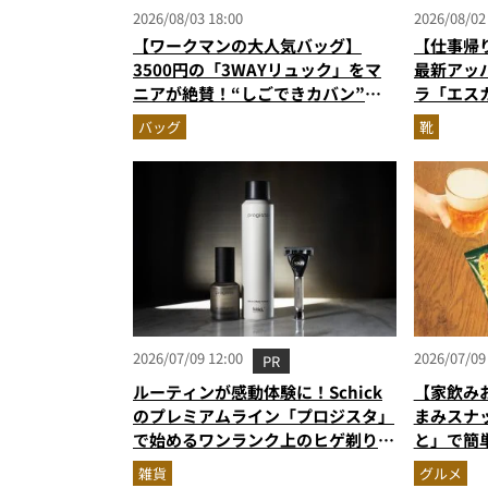
2026/08/03 18:00
2026/08/02
【ワークマンの大人気バッグ】
【仕事帰
3500円の「3WAYリュック」をマ
最新アッ
ニアが絶賛！“しごできカバン”が
ラ「エス
撥水防汚で評判以上に優秀だった
ーンに寄
バッグ
靴
2026/07/09 12:00
2026/07/09
PR
ルーティンが感動体験に！Schick
【家飲み
のプレミアムライン「プロジスタ」
まみスナ
で始めるワンランク上のヒゲ剃り習
と」で簡
慣
雑貨
グルメ