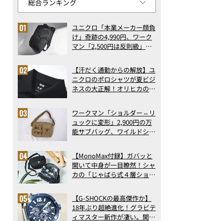
ユニクロ「本業メーカー顔負
け」奇跡の4,990円、ワーク
マン「2,500円は反則級」凄
い万能バッグ…ほか【リュッ
クの人気記事ランキングベス
【汗だく通勤からの解放】ユ
ト3】（2026年6月版）
ニクロのポロシャツが夏ビジ
ネスの大正解！オリヒカの透
け防止シャツも優秀。酷暑も
涼しい顔で働ける超快適ウエ
ワークマン「ショルダー⇔リ
アの実力
ュックに変形」2,900円の万
能サブバッグ、ワイルドシン
グス“水に強い”初コラボ付
録…ほか【休日バッグの人気
【MonoMax付録】ガバッと
記事ランキングベスト3】
開いて中身が一目瞭然！シャ
（2026年6月版）
カの「じゃばら式４層ショル
ダーバッグ」は、出し入れの
しやすさも過去最高レベルだ
【G-SHOCKの最高傑作か】
った！
18年ぶり超絶進化！グラビテ
ィマスター新作が凄い。開発