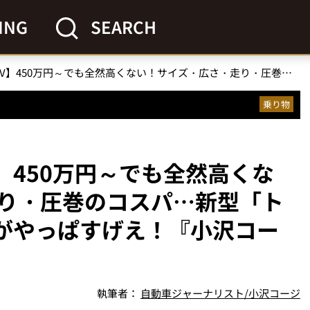
ING
SEARCH
【世界100万台のSUV】450万円～でも全然高くない！サイズ・広さ・走り・圧巻のコスパ…新型「トヨタ RAV4」の総合力がやっぱすげえ！『小沢コージの遊べるクルマ』
乗り物
V】450万円～でも全然高くな
り・圧巻のコスパ…新型「ト
力がやっぱすげえ！『小沢コー
執筆者：
自動車ジャーナリスト/小沢コージ