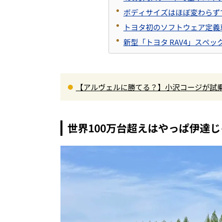
ボディサイズはほぼ変わらず
トヨタ初のソフトウェア定義車
新型「トヨタ RAV4」スペッ
【アルヴェルに勝てる？】小沢コージが試乗
00Nm超の第3世代e-POWER＆和の格調
世界100万台超えはやっぱ伊達