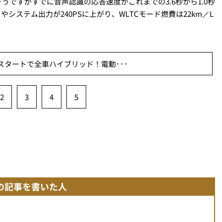
ですがすでに音声認識の応答速度がこれまでの3.6秒から1.0秒
やシステム出力が240PSに上がり、WLTCモード燃費は22km／L
スタートで全車ハイブリッド！電動･･･
2
3
4
5
の記事を書いた人