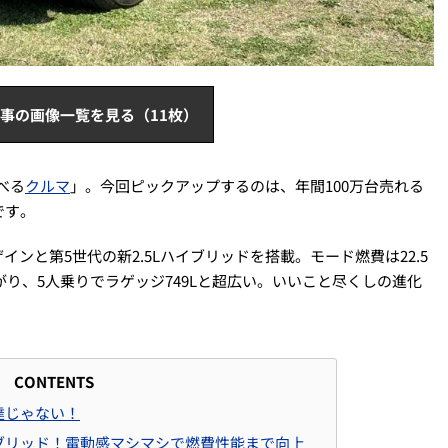
事の画像一覧を見る（11枚）
べる
クルマ
」。今回ピックアップするのは、年間100万台売れる
です。
ンと第5世代の新2.5Lハイブリッドを搭載。モード燃費は22.5
に上がり、5人乗りでラゲッジ749Lと超広い。いいこと尽くしの進化
CONTENTS
達じゃない！
イブリッド！電動感マシマシで燃費性能まで向上