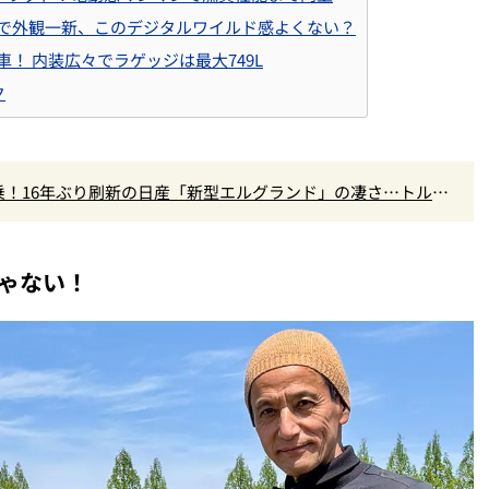
で外観一新、このデジタルワイルド感よくない？
！ 内装広々でラゲッジは最大749L
ク
！16年ぶり刷新の日産「新型エルグランド」の凄さ…トルク5
高きデザインを徹底チェック
じゃない！