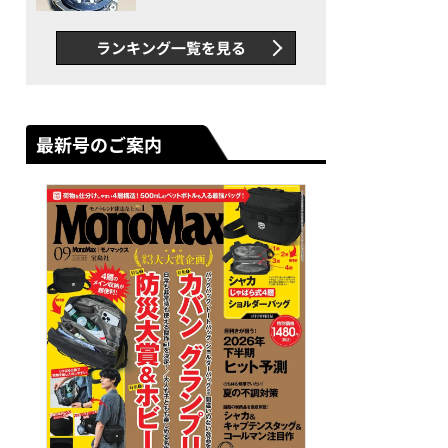
者が語る「GWR-B3000」最
新ムーブメントの衝撃
ランキング一覧を見る
最新号のご案内