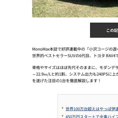
この記
MonoMax本誌で好評連載中の「小沢コージの遊
世界的ベストセラーSUVの6代目、トヨタ RAV4
骨格やサイズはほぼ先代そのままに、モダンデザイ
～22.9㎞/Lと約1割、システム出力も240PS
を遂げた注目の1台を徹底解説します！
世界100万台超えはやっぱ伊
450万円スタートで全車ハ