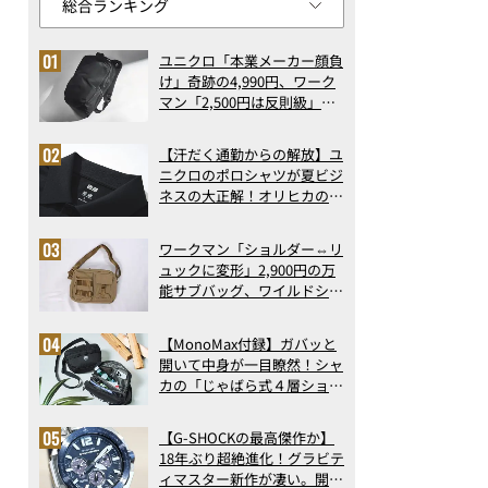
ユニクロ「本業メーカー顔負
け」奇跡の4,990円、ワーク
マン「2,500円は反則級」凄
い万能バッグ…ほか【リュッ
クの人気記事ランキングベス
【汗だく通勤からの解放】ユ
ト3】（2026年6月版）
ニクロのポロシャツが夏ビジ
ネスの大正解！オリヒカの透
け防止シャツも優秀。酷暑も
涼しい顔で働ける超快適ウエ
ワークマン「ショルダー⇔リ
アの実力
ュックに変形」2,900円の万
能サブバッグ、ワイルドシン
グス“水に強い”初コラボ付
録…ほか【休日バッグの人気
【MonoMax付録】ガバッと
記事ランキングベスト3】
開いて中身が一目瞭然！シャ
（2026年6月版）
カの「じゃばら式４層ショル
ダーバッグ」は、出し入れの
しやすさも過去最高レベルだ
【G-SHOCKの最高傑作か】
った！
18年ぶり超絶進化！グラビテ
ィマスター新作が凄い。開発