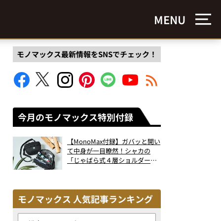
MENU
モノマックス最新情報をSNSでチェック！
今月のモノマックス特別付録
【MonoMax付録】ガバッと開い
て中身が一目瞭然！シャカの
「じゃばら式４層ショルダーバ
ッグ」は、出し入れのしやすさ
も過去最高レベルだった！
モノマックス 人気記事ランキング