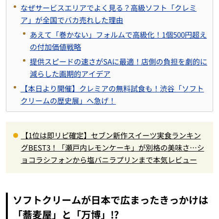
なぜサービスエリアでよく見る？高級ソフト「クレミ
ア」が全国でバカ売れした理由
あえて「巻かない」フォルムで高級化！1個500円超え
の付加価値戦略
提供スピードの速さがSAに最適！店側の負担を劇的に
減らした画期的アイデア
【本日より開催】クレミアの無料試食も！渋谷「ソフト
クリームの歴史展」へ急げ！
【1位は即リピ確定】セブン新作スイーツ実食ランキン
グBEST3！「瀬戸内レモンケーキ」が別格の美味さ…シ
ョコラシフォンから塩バニラプリンまで本気レビュー
ソフトクリームが日本で広まったきっかけは
「蕎麦屋」と「万博」!?