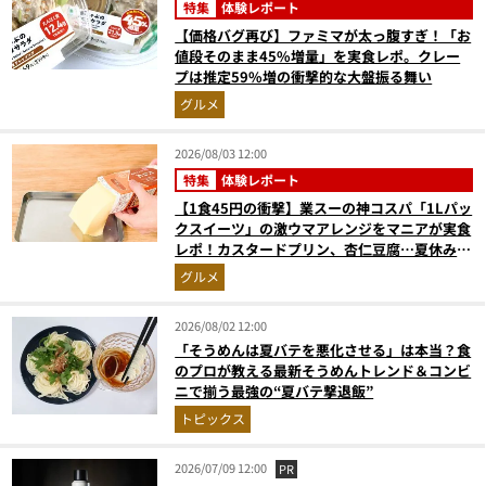
特集
体験レポート
【価格バグ再び】ファミマが太っ腹すぎ！「お
値段そのまま45%増量」を実食レポ。クレー
プは推定59%増の衝撃的な大盤振る舞い
グルメ
2026/08/03 12:00
特集
体験レポート
【1食45円の衝撃】業スーの神コスパ「1Lパッ
クスイーツ」の激ウマアレンジをマニアが実食
レポ！カスタードプリン、杏仁豆腐…夏休みの
おやつに最強すぎた
グルメ
2026/08/02 12:00
「そうめんは夏バテを悪化させる」は本当？食
のプロが教える最新そうめんトレンド＆コンビ
ニで揃う最強の“夏バテ撃退飯”
トピックス
2026/07/09 12:00
PR