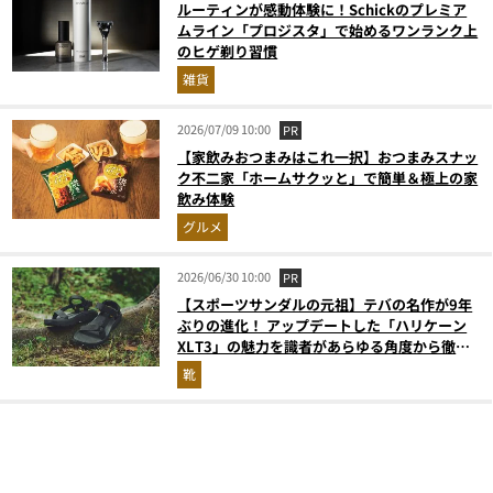
ルーティンが感動体験に！Schickのプレミア
ムライン「プロジスタ」で始めるワンランク上
のヒゲ剃り習慣
雑貨
2026/07/09 10:00
PR
【家飲みおつまみはこれ一択】おつまみスナッ
ク不二家「ホームサクッと」で簡単＆極上の家
飲み体験
グルメ
2026/06/30 10:00
PR
【スポーツサンダルの元祖】テバの名作が9年
ぶりの進化！ アップデートした「ハリケーン
XLT3」の魅力を識者があらゆる角度から徹底
解説！
靴