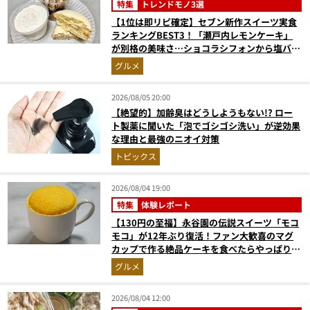
特集
トレンドモノ3選
【1位は即リピ確定】セブン新作スイーツ実食
ランキングBEST3！「瀬戸内レモンケーキ」
が別格の美味さ…ショコラシフォンから塩バニ
ラプリンまで本気レビュー
グルメ
2026/08/05 20:00
【絶望的】加齢臭はどうしようもない!? ロー
ト製薬に聞いた「泡でゴシゴシ洗い」が逆効果
な理由と最強のニオイ対策
トピックス
2026/08/04 19:00
特集
体験レポート
【130円の至福】永谷園の伝説スイーツ「モコ
モコ」が12年ぶり復活！ファン大歓喜のマグ
カップで作る絶品ケーキを食べたらやっぱり最
高にウマかった
グルメ
2026/08/04 12:00