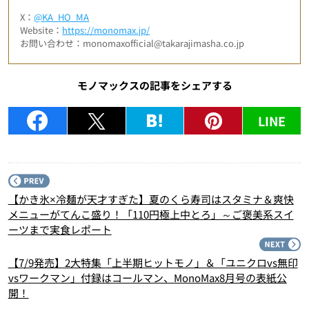
X：
@KA_HO_MA
Website：
https://monomax.jp/
お問い合わせ：monomaxofficial@takarajimasha.co.jp
モノマックスの記事をシェアする
LINE
P
【かき氷×冷麺が天才すぎた】夏のくら寿司はスタミナ＆爽快
メニューがてんこ盛り！「110円極上中とろ」～ご褒美系スイ
ーツまで実食レポート
N
【7/9発売】2大特集「上半期ヒットモノ」＆「ユニクロvs無印
vsワークマン」付録はコールマン、MonoMax8月号の表紙公
開！