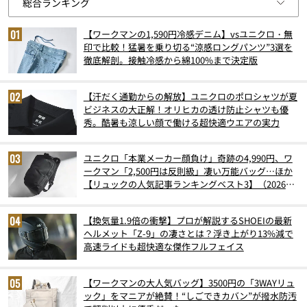
【ワークマンの1,590円冷感デニム】vsユニクロ・無
印で比較！猛暑を乗り切る“涼感ロングパンツ”3選を
徹底解剖。接触冷感から綿100%まで決定版
【汗だく通勤からの解放】ユニクロのポロシャツが夏
ビジネスの大正解！オリヒカの透け防止シャツも優
秀。酷暑も涼しい顔で働ける超快適ウエアの実力
ユニクロ「本業メーカー顔負け」奇跡の4,990円、ワ
ークマン「2,500円は反則級」凄い万能バッグ…ほか
【リュックの人気記事ランキングベスト3】（2026年
6月版）
【換気量1.9倍の衝撃】プロが解説するSHOEIの最新
ヘルメット「Z-9」の凄さとは？浮き上がり13%減で
高速ライドも超快適な傑作フルフェイス
【ワークマンの大人気バッグ】3500円の「3WAYリュ
ック」をマニアが絶賛！“しごできカバン”が撥水防汚