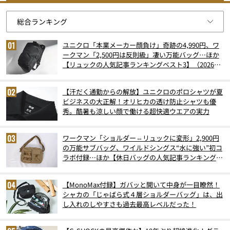
ユニクロ「本業メーカー顔負け」奇跡の4,990円、ワ
ークマン「2,500円は反則級」凄い万能バッグ…ほか
【リュックの人気記事ランキングベスト3】（2026年
6月版）
【汗だく通勤からの解放】ユニクロのポロシャツが夏
ビジネスの大正解！オリヒカの透け防止シャツも優
秀。酷暑も涼しい顔で働ける超快適ウエアの実力
ワークマン「ショルダー⇔リュックに変形」2,900円
の万能サブバッグ、ワイルドシングス“水に強い”初コ
ラボ付録…ほか【休日バッグの人気記事ランキングベ
スト3】（2026年6月版）
【MonoMax付録】ガバッと開いて中身が一目瞭然！
シャカの「じゃばら式４層ショルダーバッグ」は、出
し入れのしやすさも過去最高レベルだった！