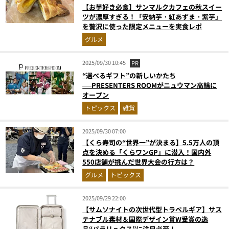
【お芋好き必食】サンマルクカフェの秋スイー
ツが濃厚すぎる！「安納芋・紅あずま・紫芋」
を贅沢に使った限定メニューを実食レポ
グルメ
2025/09/30 10:45
PR
“選べるギフト”の新しいかたち
──PRESENTERS ROOMがニュウマン高輪に
オープン
トピックス
雑貨
2025/09/30 07:00
【くら寿司の“世界一”が決まる】5.5万人の頂
点を決める「くらワンGP」に潜入！国内外
550店舗が挑んだ世界大会の行方は？
グルメ
トピックス
2025/09/29 22:00
【サムソナイトの次世代型トラベルギア】サス
テナブル素材＆国際デザイン賞W受賞の逸
品“パラリュクス”に注目必至！