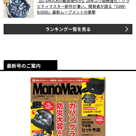
【G-SHOCKの最高傑作か】18年ぶり超絶進化！グラ
ビティマスター新作が凄い。開発者が語る「GWR-
B3000」最新ムーブメントの衝撃
ランキング一覧を見る
最新号のご案内