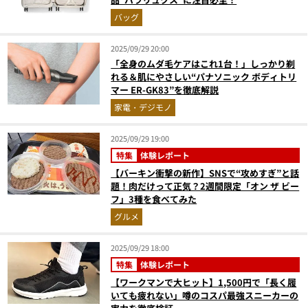
バッグ
2025/09/29 20:00
「全身のムダ毛ケアはこれ1台！」しっかり剃
れる＆肌にやさしい“パナソニック ボディトリ
マー ER-GK83”を徹底解説
家電・デジモノ
2025/09/29 19:00
特集
体験レポート
【バーキン衝撃の新作】SNSで“攻めすぎ”と話
題！肉だけって正気？2週間限定「オン ザ ビー
フ」3種を食べてみた
グルメ
2025/09/29 18:00
特集
体験レポート
【ワークマンで大ヒット】1,500円で「長く履
いても疲れない」噂のコスパ最強スニーカーの