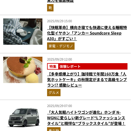
実力を徹底検証
靴
2025/09/29 15:00
【快眠革命】横向き寝でも快適に使える睡眠特
化型イヤホン「アンカー Soundcore Sleep
A30」がすごい！
家電・デジモノ
2025/09/29 12:00
特集
体験レポート
【多幸感爆上がり】珈琲館で年間160万食「人
気ホットケーキ」の秋限定がまるで高級モンブ
ラン!? 感動レビュー
グルメ
2025/09/29 07:00
「大人気軽ハイトワゴンが進化」ホンダ N-
WGNに愛らしい新グレード“Lファッションス
タイル”と精悍な“ブラックスタイル”が登場！
乗り物