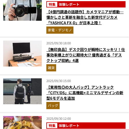
特集
体験レポート
【4億円調達の話題作】カメラマニアが感動…
懐かしさと革新を融合した新世代デジカメ
「YASHICA FX-D」が日本上陸！
家電・デジモノ
2025/09/30 18:00
【無印良品】デスク回りが瞬時にスッキリ！仕
事効率爆上がりに期待大!? 優秀過ぎる「デス
クトップ収納」4選
雑貨
2025/09/30 15:00
【実用性◎の大人バッグ】アントラック
「CITY/DS」に高機能×ミニマルデザインの新
型6モデルを追加
バッグ
2025/09/30 12:00
特集
体験レポート