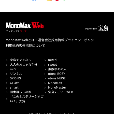
MonoMax Webとは？
運営会社
採用情報
プライバシーポリシー
利用規約
広告掲載について
宝島チャンネル
InRed
大人のおしゃれ手帖
sweet
mini
素敵なあの人
リンネル
otona ROSY
SPRiNG
otona MUSE
GLOW
MonoMax
smart
MonoMaster
田舎暮らしの本
宝島すごい！WEB
『このミステリーがすご
い！』大賞