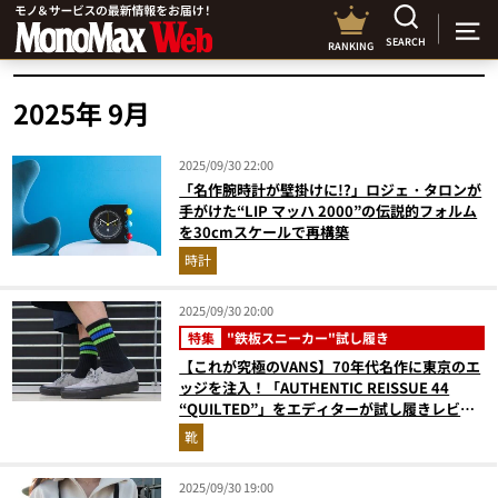
SEARCH
RANKING
2025年 9月
2025/09/30 22:00
「名作腕時計が壁掛けに!?」ロジェ・タロンが
手がけた“LIP マッハ 2000”の伝説的フォルム
を30cmスケールで再構築
時計
2025/09/30 20:00
特集
"鉄板スニーカー"試し履き
【これが究極のVANS】70年代名作に東京のエ
ッジを注入！「AUTHENTIC REISSUE 44
“QUILTED”」をエディターが試し履きレビュ
ー
靴
2025/09/30 19:00