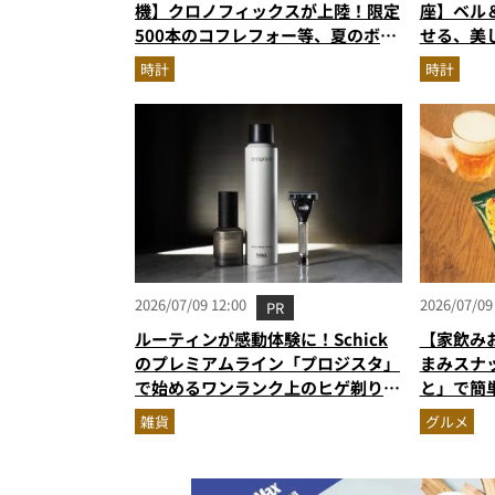
機】クロノフィックスが上陸！限定
座】ベル＆
500本のコフレフォー等、夏のボー
せる、美
ナスで狙う新作
時計
時計
2026/07/09 12:00
2026/07/09
PR
ルーティンが感動体験に！Schick
【家飲み
のプレミアムライン「プロジスタ」
まみスナ
で始めるワンランク上のヒゲ剃り習
と」で簡
慣
雑貨
グルメ