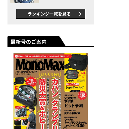
者が語る「GWR-B3000」最
新ムーブメントの衝撃
ランキング一覧を見る
最新号のご案内