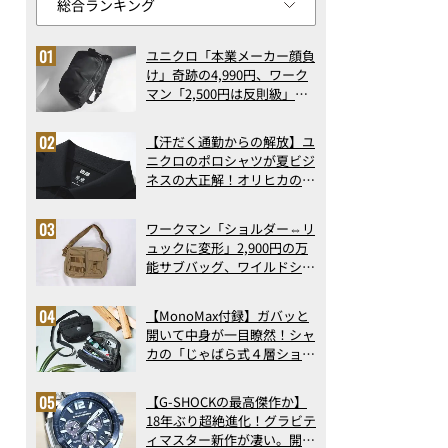
ユニクロ「本業メーカー顔負
け」奇跡の4,990円、ワーク
マン「2,500円は反則級」凄
い万能バッグ…ほか【リュッ
クの人気記事ランキングベス
【汗だく通勤からの解放】ユ
ト3】（2026年6月版）
ニクロのポロシャツが夏ビジ
ネスの大正解！オリヒカの透
け防止シャツも優秀。酷暑も
涼しい顔で働ける超快適ウエ
ワークマン「ショルダー⇔リ
アの実力
ュックに変形」2,900円の万
能サブバッグ、ワイルドシン
グス“水に強い”初コラボ付
録…ほか【休日バッグの人気
【MonoMax付録】ガバッと
記事ランキングベスト3】
開いて中身が一目瞭然！シャ
（2026年6月版）
タグ・ホイヤー モンツァ キャリバー ホイヤー02 フライバック ク
カの「じゃばら式４層ショル
ダーバッグ」は、出し入れの
しやすさも過去最高レベルだ
【G-SHOCKの最高傑作か】
った！
18年ぶり超絶進化！グラビテ
ィマスター新作が凄い。開発