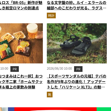
ロス「BR-05」新作が魅
なる文字盤の妙。ルイ・エラールの
しき航空ロマンの到達点
細部へのこだわりが光る、ラグスポ
の新星「2340」
時計
 10:00
2026/06/30 10:00
PR
PR
おつまみはこれ一択】おつ
【スポーツサンダルの元祖】テバの
ック不二家「ホームサクッ
名作が9年ぶりの進化！ アップデー
単＆極上の家飲み体験
トした「ハリケーン XLT3」の魅力
を識者があらゆる角度から徹底解
靴
説！