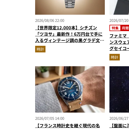
2026/08/06 22:00
2026/07/20
【世界限定12,000本】シチズン
特集
月間
「ツヨサ」最新作！6万円台で手に
ファミマ
入るヴィンテージ調の黒グラデ文字
ンスウェア
盤が男心をくすぐる
グセイコー
時計
ノ…ほか
時計
グベスト3
2026/07/05 14:00
2026/06/27
【フランス時計史を継ぐ現代の名
【盤面に