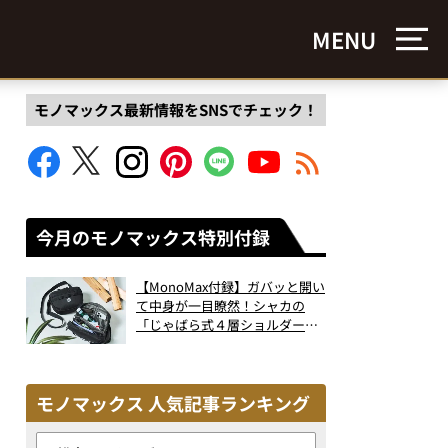
MENU
モノマックス最新情報をSNSでチェック！
今月のモノマックス特別付録
【MonoMax付録】ガバッと開い
て中身が一目瞭然！シャカの
「じゃばら式４層ショルダーバ
ッグ」は、出し入れのしやすさ
も過去最高レベルだった！
モノマックス 人気記事ランキング