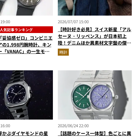
 19:00
2026/07/07 15:00
【時計好き必見】スイス新星「アル
人気記事ランキング
セーヌ・リッペンス」が日本初上
「妥協感ゼロ」コンビニエ
陸！デニムほか異素材文字盤の傑作
の1,998円腕時計、キン
を解説
「VANAC」の一生モ
時計
【時計の人気記事ランキン
】（2026年6月版）
 16:00
2026/06/24 22:00
浮かぶダイヤモンドの星
【話題のケース一体型】色ごとに異