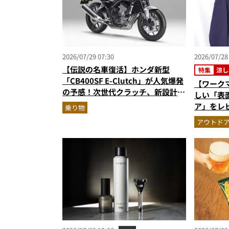
2026/07/29 07:30
2026/07/28
【伝説の名車復活】ホンダ新型
特集
涼し
「CB400SF E-Clutch」が人気爆発
【ワーク
の予感！次世代クラッチ、新設計の
しい「表面
直列4気筒エンジン搭載
ア」をレ
乗り物
が正解”
アウトド