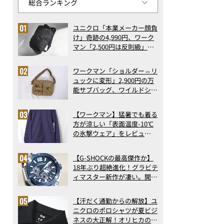
ユニクロ「本業メーカー顔負
け」奇跡の4,990円、ワーク
マン「2,500円は反則級」凄
い万能バッグ…ほか【リュッ
クの人気記事ランキングベス
ワークマン「ショルダー⇔リ
ト3】（2026年6月版）
ュックに変形」2,900円の万
能サブバッグ、ワイルドシン
グス“水に強い”初コラボ付
録…ほか【休日バッグの人気
【ワークマン】猛暑でも着る
記事ランキングベスト3】
方が涼しい「表面温度-10℃
（2026年6月版）
の氷撃ウェア」をレビュ
ー！“腕だけ濡らすのが正
解”の気化冷却機能が凄い
【G-SHOCKの最高傑作か】
18年ぶり超絶進化！グラビテ
【世界限定250台！】新型ボンネビルT120ブラックDGR限定エデ
ィマスター新作が凄い。開発
者が語る「GWR-B3000」最
新ムーブメントの衝撃
【汗だく通勤からの解放】ユ
ニクロのポロシャツが夏ビジ
ネスの大正解！オリヒカの透