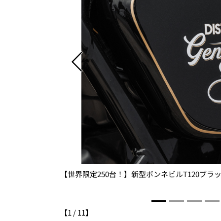
【世界限定250台！】新型ボンネビルT120ブラ
【
1
/
11
】