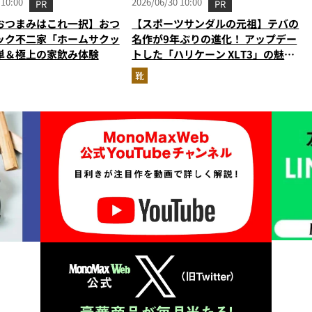
 10:00
2026/06/30 10:00
PR
PR
おつまみはこれ一択】おつ
【スポーツサンダルの元祖】テバの
ック不二家「ホームサクッ
名作が9年ぶりの進化！ アップデー
単＆極上の家飲み体験
トした「ハリケーン XLT3」の魅力
を識者があらゆる角度から徹底解
靴
説！