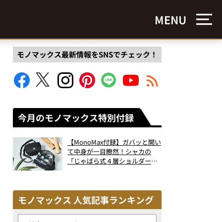
MENU
モノマックス最新情報をSNSでチェック！
今月のモノマックス特別付録
【MonoMax付録】ガバッと開い
て中身が一目瞭然！シャカの
「じゃばら式４層ショルダーバ
ッグ」は、出し入れのしやすさ
も過去最高レベルだった！
モノマックス 人気記事ランキング