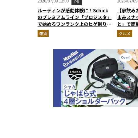
2026/07/09 12:00
2026/07/09
PR
ルーティンが感動体験に！Schick
【家飲み
のプレミアムライン「プロジスタ」
まみスナ
で始めるワンランク上のヒゲ剃り習
と」で簡
慣
雑貨
グルメ