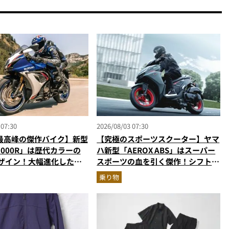
 07:30
2026/08/03 07:30
最高峰の傑作バイク】新型
【究極のスポーツスクーター】ヤマ
R1000R」は歴代カラーの
ハ新型「AEROX ABS」はスーパー
デザイン！大幅進化した至
スポーツの血を引く傑作！シフトダ
パースポーツを乗り物ライ
ウン可能で街乗りからツーリングま
乗り物
説
で最強