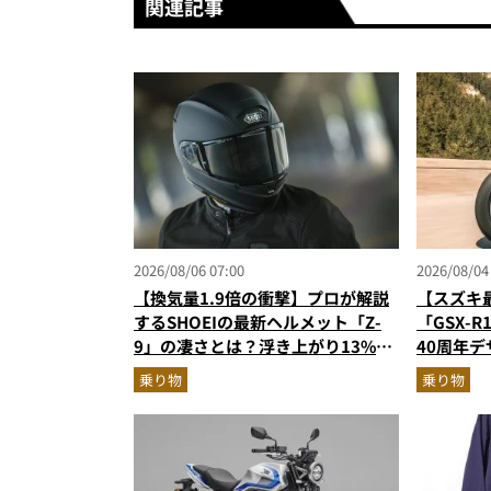
関連記事
2026/08/06 07:00
2026/08/04
【換気量1.9倍の衝撃】プロが解説
【スズキ
するSHOEIの最新ヘルメット「Z-
「GSX-
9」の凄さとは？浮き上がり13%減
40周年
で高速ライドも超快適な傑作フルフ
高のスー
乗り物
乗り物
ェイス
ターが解