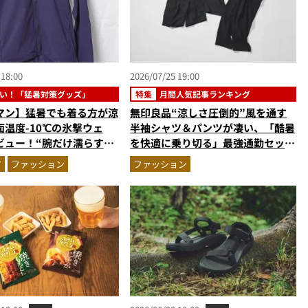
 18:00
2026/07/25 19:00
い！「猛暑対策グッズ」
特集
月間人気記事ランキング
マン】猛暑でも着る方が涼
無印良品“涼しさ圧倒的”風を通す
温度-10℃の氷撃ウェ
半袖シャツ＆パンツが凄い、「酷暑
ビュー！“腕だけ濡らすの
を快適に乗り切る」最強通勤セット
の気化冷却機能が凄い
アップ…ほか【涼感ウェアの人気記
ア
ファッション
ファッション
事ランキングベスト3】（2026年6
月版）