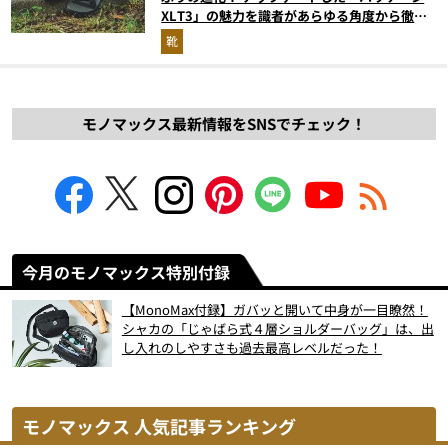
XLT3」の魅力を識者があらゆる角度から徹底
解説！
靴
モノマックス最新情報をSNSでチェック！
今月のモノマックス特別付録
【MonoMax付録】ガバッと開いて中身が一目瞭然！
シャカの「じゃばら式４層ショルダーバッグ」は、出
し入れのしやすさも過去最高レベルだった！
モノマックス 人気記事ランキング