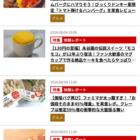
ムバーグにハマりそう！びっくりドンキー夏限
定「トマト弾けるハンバーグ」を実食レビュー
グルメ
2026/08/04 19:00
特集
体験レポート
【130円の至福】永谷園の伝説スイーツ「モコ
モコ」が12年ぶり復活！ファン大歓喜のマグ
カップで作る絶品ケーキを食べたらやっぱり最
高にウマかった
グルメ
2026/08/04 12:00
特集
体験レポート
【価格バグ再び】ファミマが太っ腹すぎ！「お
値段そのまま45%増量」を実食レポ。クレー
プは推定59%増の衝撃的な大盤振る舞い
グルメ
2026/08/03 12:00
特集
体験レポート