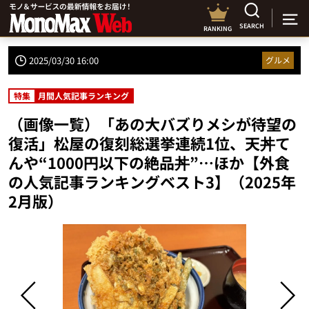
SEARCH
RANKING
2025/03/30 16:00
グルメ
特集
月間人気記事ランキング
（画像一覧）「あの大バズりメシが待望の
復活」松屋の復刻総選挙連続1位、天丼て
んや“1000円以下の絶品丼”…ほか【外食
の人気記事ランキングベスト3】（2025年
2月版）