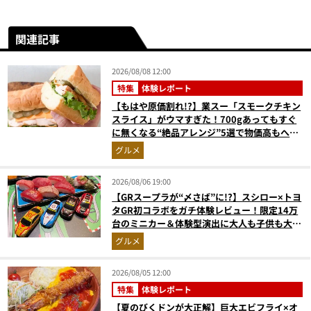
関連記事
2026/08/08 12:00
特集
体験レポート
【もはや原価割れ!?】業スー「スモークチキン
スライス」がウマすぎた！700gあってもすぐ
に無くなる“絶品アレンジ”5選で物価高もへっ
ちゃら
グルメ
2026/08/06 19:00
【GRスープラが“〆さば”に!?】スシロー×トヨ
タGR初コラボをガチ体験レビュー！限定14万
台のミニカー＆体験型演出に大人も子供も大興
奮間違いなし
グルメ
2026/08/05 12:00
特集
体験レポート
【夏のびくドンが大正解】巨大エビフライ×オ