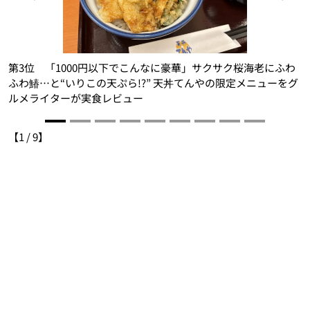
す
第3位 「1000円以下でこんなに豪華」サクサク桜海老にふわ
系
ふわ鰆…と“いりこの天ぷら!?” 天丼てんやの限定メニューをグ
ルメライターが実食レビュー
【
1
/
9
】