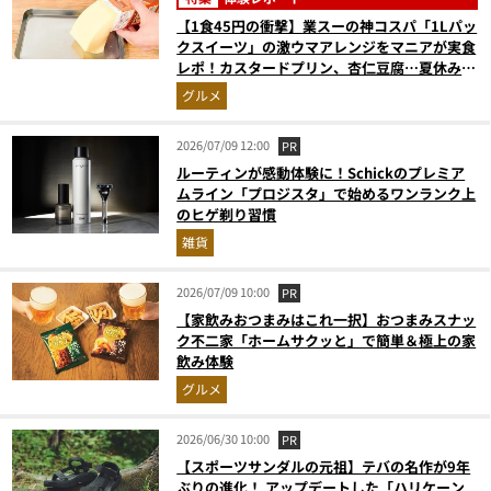
【1食45円の衝撃】業スーの神コスパ「1Lパッ
クスイーツ」の激ウマアレンジをマニアが実食
レポ！カスタードプリン、杏仁豆腐…夏休みの
おやつに最強すぎた
グルメ
2026/07/09 12:00
PR
ルーティンが感動体験に！Schickのプレミア
ムライン「プロジスタ」で始めるワンランク上
のヒゲ剃り習慣
雑貨
2026/07/09 10:00
PR
【家飲みおつまみはこれ一択】おつまみスナッ
ク不二家「ホームサクッと」で簡単＆極上の家
飲み体験
グルメ
2026/06/30 10:00
PR
【スポーツサンダルの元祖】テバの名作が9年
ぶりの進化！ アップデートした「ハリケーン