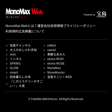
MonoMax Webとは？
運営会社
採用情報
プライバシーポリシー
利用規約
広告掲載について
宝島チャンネル
InRed
大人のおしゃれ手帖
sweet
mini
素敵なあの人
リンネル
otona ROSY
SPRiNG
otona MUSE
GLOW
MonoMax
smart
MonoMaster
田舎暮らしの本
宝島すごい！WEB
『このミステリーがすご
い！』大賞
© TAKARAJIMASHA,Inc. All Rights Reserved.