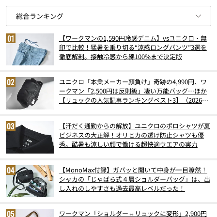
【ワークマンの1,590円冷感デニム】vsユニクロ・無
印で比較！猛暑を乗り切る“涼感ロングパンツ”3選を
徹底解剖。接触冷感から綿100%まで決定版
ユニクロ「本業メーカー顔負け」奇跡の4,990円、ワ
ークマン「2,500円は反則級」凄い万能バッグ…ほか
【リュックの人気記事ランキングベスト3】（2026年
6月版）
【汗だく通勤からの解放】ユニクロのポロシャツが夏
ビジネスの大正解！オリヒカの透け防止シャツも優
秀。酷暑も涼しい顔で働ける超快適ウエアの実力
【MonoMax付録】ガバッと開いて中身が一目瞭然！
シャカの「じゃばら式４層ショルダーバッグ」は、出
し入れのしやすさも過去最高レベルだった！
ワークマン「ショルダー⇔リュックに変形」2,900円