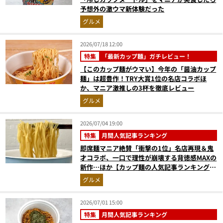
予想外の激ウマ新体験だった
グルメ
2026/07/18 12:00
特集
「最新カップ麺」ガチレビュー！
【このカップ麺がウマい】今年の「醤油カップ
麺」は超豊作！TRY大賞1位の名店コラボほ
か、マニア激推しの3杯を徹底レビュー
グルメ
2026/07/04 19:00
特集
月間人気記事ランキング
即席麺マニア絶賛「衝撃の1位」名店再現＆鬼
才コラボ、一口で理性が崩壊する背徳感MAXの
新作…ほか【カップ麺の人気記事ランキングベ
スト3】（2026年5月版）
グルメ
2026/07/01 15:00
特集
月間人気記事ランキング