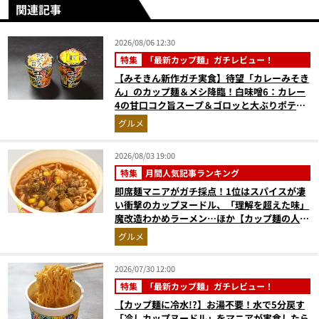
関連記事
2026/08/06 12:30
特集
「最新カップ麺」ガチレビュー！
【みそきん新作ガチ実食】待望「カレーみそき
ん」のカップ麺＆メシ降臨！白味噌6：カレー
4の甘口コク旨スープ＆ゴロッと大ぶりポテト
に歓喜
グルメ
2026/08/03 19:00
特集
月間人気記事ランキング
即席麺マニアがガチ採点！1位はスパイスが凄
い衝撃のカップヌードル、「理解を超えた味」
魔改造わかめラーメン…ほか【カップ麺の人気
記事ランキングベスト3】（2026年6月版）
グルメ
2026/07/30 12:00
特集
「最新カップ麺」ガチレビュー！
【カップ麺に冷水!?】お湯不要！水で5分戻す
「冷しカップヌードル」をマニアが実食したら