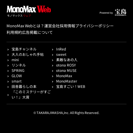
MonoMax Webとは？
運営会社
採用情報
プライバシーポリシー
利用規約
広告掲載について
宝島チャンネル
InRed
大人のおしゃれ手帖
sweet
mini
素敵なあの人
リンネル
otona ROSY
SPRiNG
otona MUSE
GLOW
MonoMax
smart
MonoMaster
田舎暮らしの本
宝島すごい！WEB
『このミステリーがすご
い！』大賞
© TAKARAJIMASHA,Inc. All Rights Reserved.