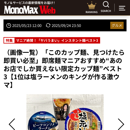
SEARCH
RANKING
2025/05/23 12:00
2025/09/24 23:50
グルメ
特集
マニア絶賛！「ヤバうまい」インスタント麺ベスト3
（画像一覧）「このカップ麺、見つけたら
即買い必至」即席麺マニアおすすめ“あの
お店でしか買えない限定カップ麺”ベスト
3【1位は塩ラーメンのキングが作る激ウ
マ】