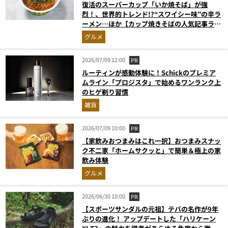
復活のスーパーカップ「いか焼そば」が強
烈！、世界的トレンド!?“スワイシー味”の辛ラ
ーメン…ほか【カップ焼きそばの人気記事ラン
キングベスト3】（2026年5月版）
グルメ
2026/07/09 12:00
PR
ルーティンが感動体験に！Schickのプレミア
ムライン「プロジスタ」で始めるワンランク上
のヒゲ剃り習慣
雑貨
2026/07/09 10:00
PR
【家飲みおつまみはこれ一択】おつまみスナッ
ク不二家「ホームサクッと」で簡単＆極上の家
飲み体験
グルメ
2026/06/30 10:00
PR
【スポーツサンダルの元祖】テバの名作が9年
ぶりの進化！ アップデートした「ハリケーン