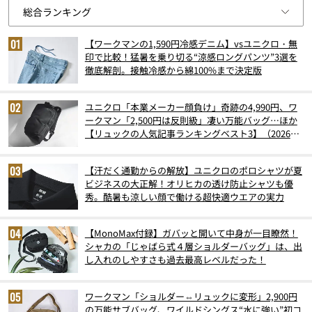
【ワークマンの1,590円冷感デニム】vsユニクロ・無
印で比較！猛暑を乗り切る“涼感ロングパンツ”3選を
徹底解剖。接触冷感から綿100%まで決定版
ユニクロ「本業メーカー顔負け」奇跡の4,990円、ワ
ークマン「2,500円は反則級」凄い万能バッグ…ほか
【リュックの人気記事ランキングベスト3】（2026年
6月版）
【汗だく通勤からの解放】ユニクロのポロシャツが夏
ビジネスの大正解！オリヒカの透け防止シャツも優
秀。酷暑も涼しい顔で働ける超快適ウエアの実力
【MonoMax付録】ガバッと開いて中身が一目瞭然！
シャカの「じゃばら式４層ショルダーバッグ」は、出
し入れのしやすさも過去最高レベルだった！
ワークマン「ショルダー⇔リュックに変形」2,900円
の万能サブバッグ、ワイルドシングス“水に強い”初コ