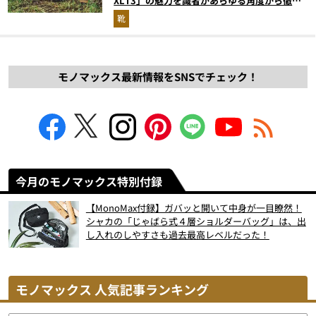
XLT3」の魅力を識者があらゆる角度から徹底
解説！
靴
モノマックス最新情報をSNSでチェック！
今月のモノマックス特別付録
【MonoMax付録】ガバッと開いて中身が一目瞭然！
シャカの「じゃばら式４層ショルダーバッグ」は、出
し入れのしやすさも過去最高レベルだった！
モノマックス 人気記事ランキング