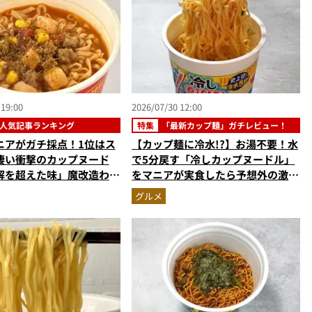
 19:00
2026/07/30 12:00
人気記事ランキング
特集
「最新カップ麺」ガチレビュー！
ニアがガチ採点！1位はス
【カップ麺に冷水!?】お湯不要！水
凄い衝撃のカップヌード
で5分戻す「冷しカップヌードル」
解を超えた味」魔改造わか
をマニアが実食したら予想外の激ウ
ン…ほか【カップ麺の人気
マ新体験だった
グルメ
ングベスト3】（2026年