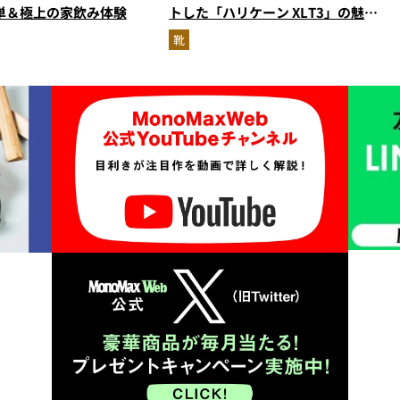
単＆極上の家飲み体験
トした「ハリケーン XLT3」の魅力
を識者があらゆる角度から徹底解
靴
説！