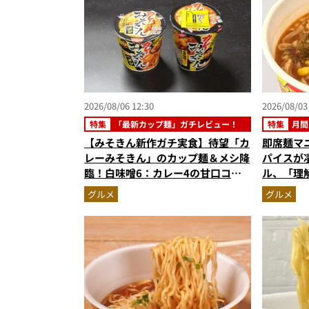
2026/08/06 12:30
2026/08/03
特集
「最新カップ麺」ガチレビュー！
特集
月間
【みそきん新作ガチ実食】待望「カ
即席麺マ
レーみそきん」のカップ麺＆メシ降
パイスが
臨！白味噌6：カレー4の甘口コク
ル、「理
旨スープ＆ゴロッと大ぶりポテトに
めラーメ
グルメ
グルメ
歓喜
記事ランキ
6月版）