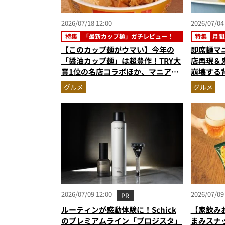
2026/07/18 12:00
2026/07/04
特集
「最新カップ麺」ガチレビュー！
特集
月間
【このカップ麺がウマい】今年の
即席麺マ
「醤油カップ麺」は超豊作！TRY大
店再現＆
賞1位の名店コラボほか、マニア激
崩壊する
推しの3杯を徹底レビュー
【カップ
グルメ
グルメ
スト3】（
2026/07/09 12:00
2026/07/09
PR
ルーティンが感動体験に！Schick
【家飲み
のプレミアムライン「プロジスタ」
まみスナ