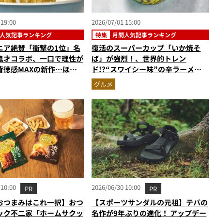
 19:00
2026/07/01 15:00
人気記事ランキング
特集
月間人気記事ランキング
ニア絶賛「衝撃の1位」名
復活のスーパーカップ「いか焼そ
鬼才コラボ、一口で理性が
ば」が強烈！、世界的トレン
背徳感MAXの新作…ほか
ド!?“スワイシー味”の辛ラーメ
麺の人気記事ランキングベ
ン…ほか【カップ焼きそばの人気記
グルメ
2026年5月版）
事ランキングベスト3】（2026年5
月版）
 10:00
2026/06/30 10:00
PR
PR
おつまみはこれ一択】おつ
【スポーツサンダルの元祖】テバの
ック不二家「ホームサクッ
名作が9年ぶりの進化！ アップデー