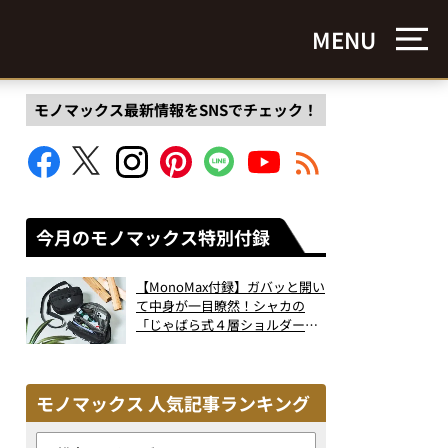
MENU
モノマックス最新情報をSNSでチェック！
今月のモノマックス特別付録
【MonoMax付録】ガバッと開い
て中身が一目瞭然！シャカの
「じゃばら式４層ショルダーバ
ッグ」は、出し入れのしやすさ
も過去最高レベルだった！
モノマックス 人気記事ランキング