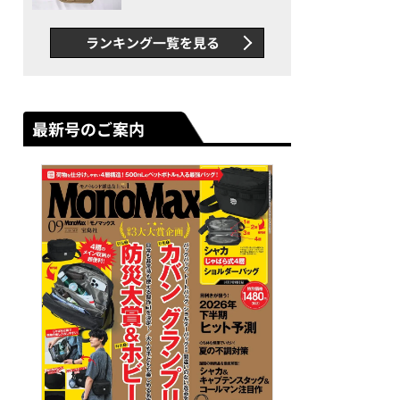
グス“水に強い”初コラボ付
録…ほか【休日バッグの人気
ランキング一覧を見る
記事ランキングベスト3】
（2026年6月版）
最新号のご案内