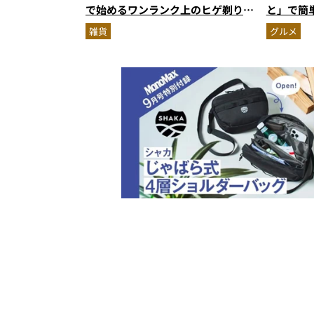
で始めるワンランク上のヒゲ剃り習
と」で簡
慣
雑貨
グルメ