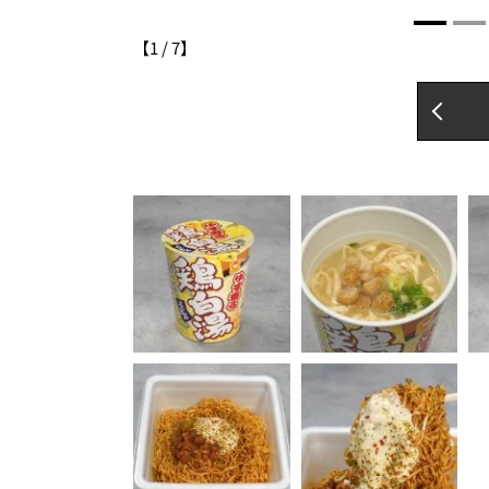
【
1
/
7
】