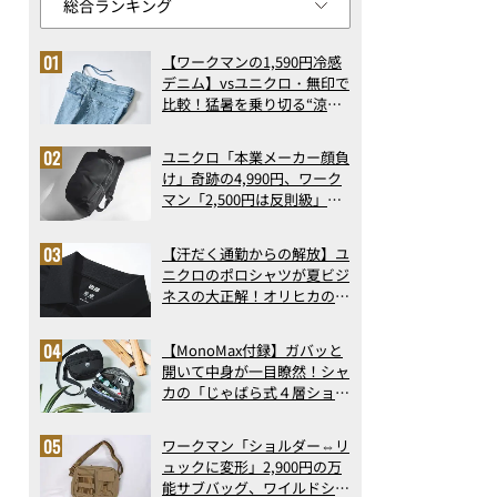
【ワークマンの1,590円冷感
デニム】vsユニクロ・無印で
比較！猛暑を乗り切る“涼感
ロングパンツ”3選を徹底解
剖。接触冷感から綿100%ま
ユニクロ「本業メーカー顔負
で決定版
け」奇跡の4,990円、ワーク
マン「2,500円は反則級」凄
い万能バッグ…ほか【リュッ
クの人気記事ランキングベス
【汗だく通勤からの解放】ユ
ト3】（2026年6月版）
ニクロのポロシャツが夏ビジ
ネスの大正解！オリヒカの透
け防止シャツも優秀。酷暑も
涼しい顔で働ける超快適ウエ
【MonoMax付録】ガバッと
アの実力
開いて中身が一目瞭然！シャ
カの「じゃばら式４層ショル
ダーバッグ」は、出し入れの
しやすさも過去最高レベルだ
ワークマン「ショルダー⇔リ
った！
ュックに変形」2,900円の万
東洋水産 縦型ビッグ ゆず香る鶏白湯うどん
能サブバッグ、ワイルドシン