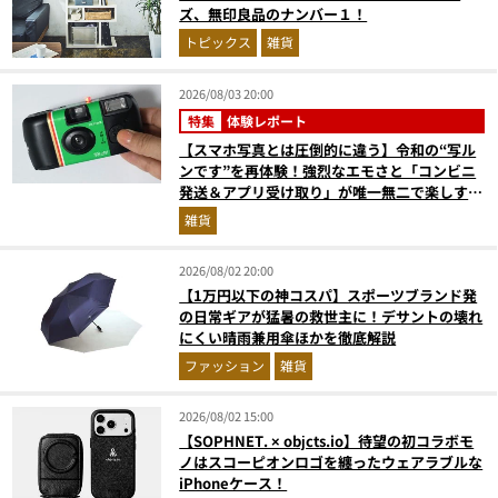
ズ、無印良品のナンバー１！
トピックス
雑貨
2026/08/03 20:00
特集
体験レポート
【スマホ写真とは圧倒的に違う】令和の“写ル
ンです”を再体験！強烈なエモさと「コンビニ
発送＆アプリ受け取り」が唯一無二で楽しすぎ
た
雑貨
2026/08/02 20:00
【1万円以下の神コスパ】スポーツブランド発
の日常ギアが猛暑の救世主に！デサントの壊れ
にくい晴雨兼用傘ほかを徹底解説
ファッション
雑貨
2026/08/02 15:00
【SOPHNET. × objcts.io】待望の初コラボモ
ノはスコーピオンロゴを纏ったウェアラブルな
iPhoneケース！