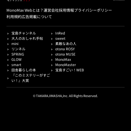
MonoMax Webとは？
運営会社
採用情報
プライバシーポリシー
利用規約
広告掲載について
宝島チャンネル
InRed
大人のおしゃれ手帖
sweet
mini
素敵なあの人
リンネル
otona ROSY
SPRiNG
otona MUSE
GLOW
MonoMax
smart
MonoMaster
田舎暮らしの本
宝島すごい！WEB
『このミステリーがすご
い！』大賞
© TAKARAJIMASHA,Inc. All Rights Reserved.