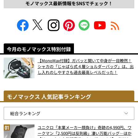
モノマックス最新情報をSNSでチェック！
今月のモノマックス特別付録
【MonoMax付録】ガバッと開いて中身が一目瞭然！
シャカの「じゃばら式４層ショルダーバッグ」は、出
し入れのしやすさも過去最高レベルだった！
モノマックス 人気記事ランキング
ユニクロ「本業メーカー顔負け」奇跡の4,990円、ワ
ークマン「2,500円は反則級」凄い万能バッグ…ほか