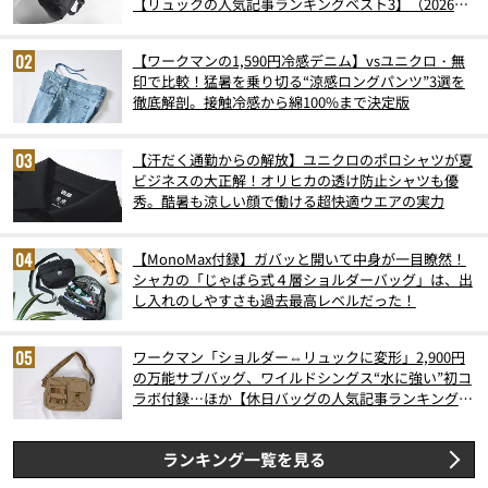
【リュックの人気記事ランキングベスト3】（2026年
6月版）
【ワークマンの1,590円冷感デニム】vsユニクロ・無
印で比較！猛暑を乗り切る“涼感ロングパンツ”3選を
徹底解剖。接触冷感から綿100%まで決定版
【汗だく通勤からの解放】ユニクロのポロシャツが夏
ビジネスの大正解！オリヒカの透け防止シャツも優
秀。酷暑も涼しい顔で働ける超快適ウエアの実力
【MonoMax付録】ガバッと開いて中身が一目瞭然！
シャカの「じゃばら式４層ショルダーバッグ」は、出
し入れのしやすさも過去最高レベルだった！
ワークマン「ショルダー⇔リュックに変形」2,900円
の万能サブバッグ、ワイルドシングス“水に強い”初コ
ラボ付録…ほか【休日バッグの人気記事ランキングベ
スト3】（2026年6月版）
ランキング一覧を見る