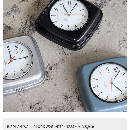
BISPHAM WALL CLOCK W281×D78×H285mm ￥5,940