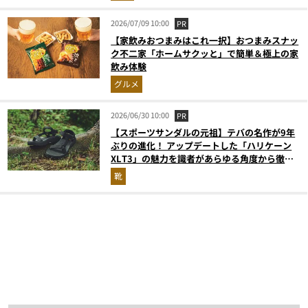
2026/07/09 10:00
PR
【家飲みおつまみはこれ一択】おつまみスナッ
ク不二家「ホームサクッと」で簡単＆極上の家
飲み体験
グルメ
2026/06/30 10:00
PR
【スポーツサンダルの元祖】テバの名作が9年
ぶりの進化！ アップデートした「ハリケーン
XLT3」の魅力を識者があらゆる角度から徹底
解説！
靴