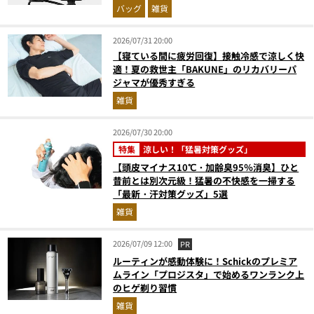
バッグ
雑貨
2026/07/31 20:00
【寝ている間に疲労回復】接触冷感で涼しく快
適！夏の救世主「BAKUNE」のリカバリーパ
ジャマが優秀すぎる
雑貨
2026/07/30 20:00
特集
涼しい！「猛暑対策グッズ」
【頭皮マイナス10℃・加齢臭95％消臭】ひと
昔前とは別次元級！猛暑の不快感を一掃する
「最新・汗対策グッズ」5選
雑貨
2026/07/09 12:00
PR
ルーティンが感動体験に！Schickのプレミア
ムライン「プロジスタ」で始めるワンランク上
のヒゲ剃り習慣
雑貨