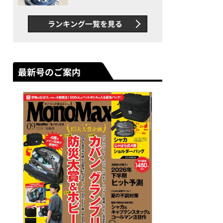
者が語る「GWR-B3000」最
新ムーブメントの衝撃
ランキング一覧を見る
最新号のご案内