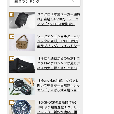
ユニクロ「本業メーカー顔負
け」奇跡の4,990円、ワーク
マン「2,500円は反則級」凄
い万能バッグ…ほか【リュッ
クの人気記事ランキングベス
ワークマン「ショルダー⇔リ
ト3】（2026年6月版）
ュックに変形」2,900円の万
能サブバッグ、ワイルドシン
グス“水に強い”初コラボ付
録…ほか【休日バッグの人気
【汗だく通勤からの解放】ユ
記事ランキングベスト3】
ニクロのポロシャツが夏ビジ
（2026年6月版）
ネスの大正解！オリヒカの透
け防止シャツも優秀。酷暑も
涼しい顔で働ける超快適ウエ
【MonoMax付録】ガバッと
アの実力
開いて中身が一目瞭然！シャ
カの「じゃばら式４層ショル
ダーバッグ」は、出し入れの
しやすさも過去最高レベルだ
【G-SHOCKの最高傑作か】
った！
18年ぶり超絶進化！グラビテ
ィマスター新作が凄い。開発