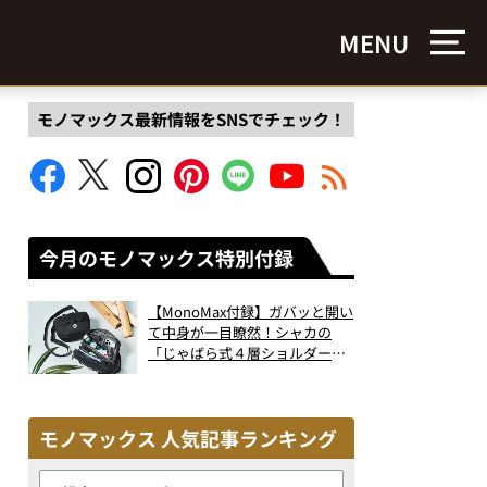
MENU
モノマックス最新情報をSNSでチェック！
今月のモノマックス特別付録
【MonoMax付録】ガバッと開い
て中身が一目瞭然！シャカの
「じゃばら式４層ショルダーバ
ッグ」は、出し入れのしやすさ
も過去最高レベルだった！
モノマックス 人気記事ランキング