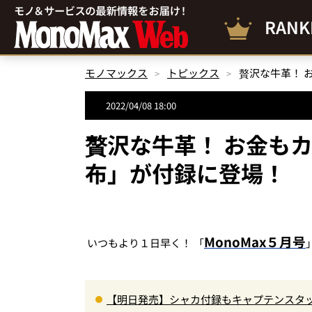
RANK
モノマックス
トピックス
贅沢な牛革！ 
2022/04/08 18:00
贅沢な牛革！ お金も
布」が付録に登場！
MonoMax５月号
いつもより１日早く！ 「
【明日発売】シャカ付録もキャプテンスタ